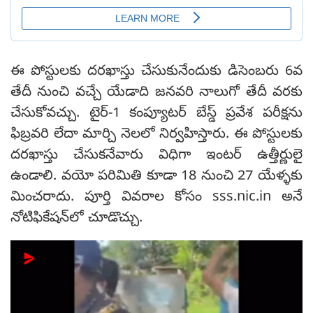
ఈ పోస్టులకు దరఖాస్తు చేసుకునేందుకు డిసెంబరు 6వ
తేదీ నుంచి వచ్చే యేడాది జనవరి నాలుగో తేదీ వరకు
చేసుకోవచ్చు. టైర్-1 కంప్యూటర్ బేస్డ్ ప్రవేశ పరీక్షను
ఫిబ్రవరి లేదా మార్చి నెలలో నిర్వహిస్తారు. ఈ పోస్టులకు
దరఖాస్తు చేసుకనేవారు విధిగా ఇంటర్ ఉత్తీర్ణులై
ఉండాలి. వయో పరిమితి కూడా 18 నుంచి 27 యేళ్ళకు
మించరాదు. పూర్తి వివరాల కోసం sss.nic.in అనే
నోటిఫికేషన్‌లో చూడొచ్చు.