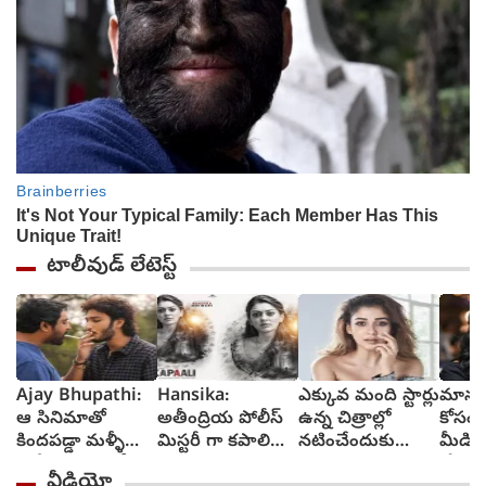
టాలీవుడ్ లేటెస్ట్
Ajay Bhupathi:
Hansika:
ఎక్కువ మంది స్టార్లు
మానసి
ఆ సినిమాతో
అతీంద్రియ పోలీస్
ఉన్న చిత్రాల్లో
కోసం 
కిందపడ్డా మళ్ళీ
మిస్టరీ గా కపాలి
నటించేందుకు
మీడియా
నచ్చే సినిమాతో పైకి
నుంచి హన్సిక
జంకుతాను :
'ప్రేమ
వీడియో