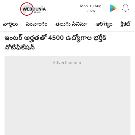
Mon, 10 Aug
2026
వార్తలు
పంచాంగం
తెలుగు సినిమా
ఆరోగ్యం
క్రికెట్
ఇంటర్ అర్హతతో 4500 ఉద్యోగాల భర్తీకి
నోటిఫికేషన్