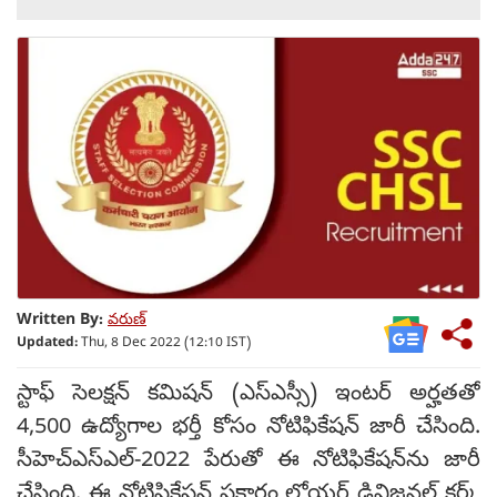
Written By:
వరుణ్
Updated:
Thu, 8 Dec 2022 (12:10 IST)
స్టాఫ్ సెలక్షన్ కమిషన్ (ఎస్ఎస్సీ) ఇంటర్ అర్హతతో
4,500 ఉద్యోగాల భర్తీ కోసం నోటిఫికేషన్ జారీ చేసింది.
సీహెచ్ఎస్ఎల్-2022 పేరుతో ఈ నోటిఫికేషన్‌ను జారీ
చేసింది. ఈ నోటిఫికేషన్ ప్రకారం లోయర్ డివిజనల్ క్లర్క్