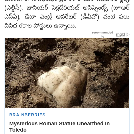
(ఎల్డీసీ), జానియర్ సెక్రటేరియట్ అసిస్సెంట్స్ (జూఆర్
ఎస్ఏ), డేటా ఎంట్రీ ఆపరేటర్ (డీవీవో) వంటి పలు
వివిధ రకాల పోస్టులు ఉన్నాయి.