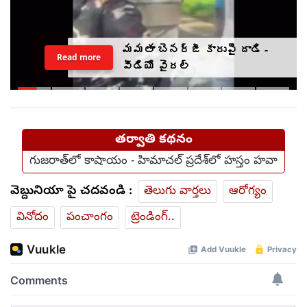
మమతా బెనర్జీ కారుపై దాడి -
Read more
వీడియో వైరల్
తర్వాతి కథనం
గుజరాత్‌లో కాషాయం - హిమాచల్ ప్రదేశ్‌లో హస్తం హవా
వెబ్దునియా పై చదవండి :
తెలుగు వార్తలు
ఆరోగ్యం
వినోదం
పంచాంగం
ట్రెండింగ్..