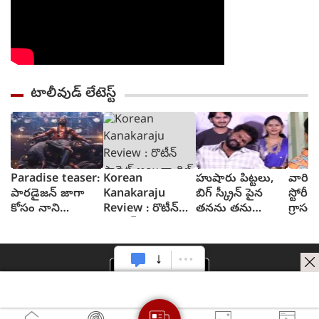
టాలీవుడ్ లేటెస్ట్
Paradise teaser:
Korean
హుషారు పిట్టలు,
వారి వల
పారడైజన్ జాగా
Kanakaraju
బిగ్ స్క్రీన్ పైన
స్టోరీ 
కోసం నాని
Review : రొటీన్
తనను తను
గ్రాసర్
రక్తపాతం స్రుష్టించిన
ఫార్మెట్ అయినా
చూసుకుని చెంప
సాయి 
టీజర్ వచ్చేసింది
థ్రిల్ కలిగించే కథగా
పగలగొట్టుకున్న
కొరియన్ కనకరాజు
నటుడు, వీడియో
- రివ్యూ
వైరల్