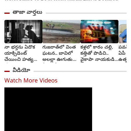
తాజా వార్తలు
నా భర్తను ఏదొక
గుజరాత్‌లో వింత
కళ్లలో కారం చల్లి,
పవన్ 
యాక్సిడెంట్
ఘటన.. బావిలో
కత్తితో పొడిచి..
ఏపీ హ
చేయించి హత్య
అలల్లా ఊగుతున్న
వైకాపా నాయకుడి
ఉత్పత
చేయి: ప్రియుడికి
నీరు.. వీడియో
హత్య
క్యూఆర
వీడియో
వివాహిత మెసేజ్
వైరల్ (video)
Watch More Videos