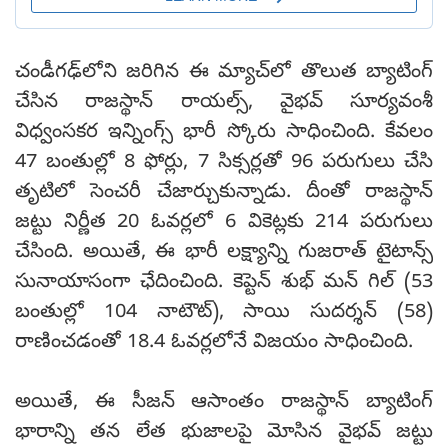
చండీగఢ్‌లోని జరిగిన ఈ మ్యాచ్‌‌లో తొలుత బ్యాటింగ్
చేసిన రాజస్థాన్ రాయల్స్, వైభవ్ సూర్యవంశీ
విధ్వంసకర ఇన్నింగ్స్ భారీ స్కోరు సాధించింది. కేవలం
47 బంతుల్లో 8 ఫోర్లు, 7 సిక్సర్లతో 96 పరుగులు చేసి
తృటిలో సెంచరీ చేజార్చుకున్నాడు. దీంతో రాజస్థాన్
జట్టు నిర్ణీత 20 ఓవర్లలో 6 వికెట్లకు 214 పరుగులు
చేసింది. అయితే, ఈ భారీ లక్ష్యాన్ని గుజరాత్ టైటాన్స్
సునాయాసంగా ఛేదించింది. కెప్టెన్ శుభ్ మన్ గిల్ (53
బంతుల్లో 104 నాటౌట్), సాయి సుదర్శన్ (58)
రాణించడంతో 18.4 ఓవర్లలోనే విజయం సాధించింది.
అయితే, ఈ సీజన్ ఆసాంతం రాజస్థాన్ బ్యాటింగ్
భారాన్ని తన లేత భుజాలపై మోసిన వైభవ్ జట్టు