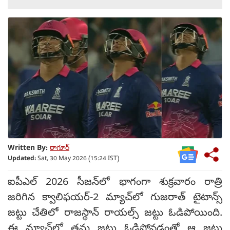
Written By:
ఠాగూర్
Updated:
Sat, 30 May 2026 (15:24 IST)
ఐపీఎల్ 2026 సీజన్‌లో భాగంగా శుక్రవారం రాత్రి
జరిగిన క్వాలిఫయర్-2 మ్యాచ్‌లో గుజరాత్ టైటాన్స్
జట్టు చేతిలో రాజస్థాన్ రాయల్స్ జట్టు ఓడిపోయింది.
ఈ మ్యాచ్‌లో తమ జట్టు ఓడిపోవడంతో ఆ జట్టు