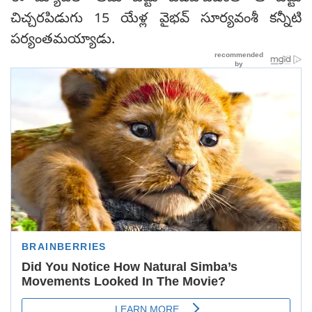
చిచ్చరపిడుగు 15 యేళ్ల వైభవ్ సూర్యవంశీ కన్నీటి
పర్యంతమయ్యాడు.