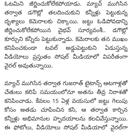
ఓటమిని జీర్ణించుకోలేకపోయాడు. మ్యాచ్ ముగిసిన
తర్వాత డగౌట్లో తలదించుకుని కన్నీళ్లు పెట్టుకున్న
దృశ్యాలు కెమెరాలకు చిక్కాయి. జట్టు ఓడిపోవడాన్ని
జీర్ణించుకోలేకపోయిన వైభవ్ సూర్యవంశీ.. డగౌట్లో
కూర్చుని కన్నీరు పెట్టుకున్నాడు. కెమెరాలకు తన ముఖం
కనిపించకుండా టవల్ అడ్డుపెట్టుకుని ఏడుస్తున్న
వీడియోలు ప్రస్తుతం సోషల్ మీడియాలో విపరీతంగా
వైరల్ అవుతున్నాయి.
మ్యాచ్ ముగిసిన తర్వాత గుజరాత్ టైటాన్స్ ఆటగాళ్లతో
చేతులు కలిపే సమయంలోనూ అతను తీవ్ర నిరాశతో
కనిపించాడు. కేవలం 15 ఏళ్ల వయసులో జట్టు గెలుపు
కోసం అతడు చూపించిన కసి, ఆ తర్వాత కార్చిన
కన్నీళ్లు అభిమానుల హృదయాలను కలచివేస్తున్నాయి.
ఈ ఫోటోలు, వీడియోలు సోషల్ మీడియాలో వైరల్‌గా