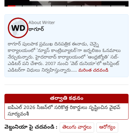
ఫంక్షన్‌కు వెళ్లిన తల్లి..
మంచంపై విగతజీవిగా..?
About Writer
ఠాగూర్
ఠాగూర్ పులపాక ప్రముఖ దినపత్రిక ఈనాడు, చెన్నై
కార్యాలయంలో 'న్యూస్ కాంట్రిబ్యూటర్‌'గా జర్నలిజం ఓనమాలు
నేర్చుకున్నారు. హైదరాబాద్ కార్యాలయంలో 'ఆంధ్రజ్యోతి' సబ్-
ఎడిటర్ పని చేశారు. 2007 నుంచి 'వెబ్ దునియా'లో అసిస్టెంట్
ఎడిటర్‌‌గా విధులు నిర్వహిస్తున్నారు.....
మరింత చదవండి
తర్వాతి కథనం
ఐపీఎల్ 2026 సీజన్‌లో సరికొత్త రికార్డులు సృష్టించిన వైభవ్
సూర్యవంశీ
వెబ్దునియా పై చదవండి :
తెలుగు వార్తలు
ఆరోగ్యం