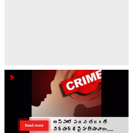
అస్సాంలో పదవ తరగతి
Read more
విద్యార్థిపై హత్యాచారం..