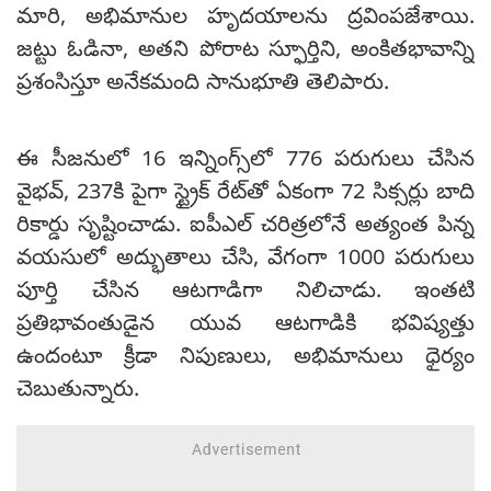
మారి, అభిమానుల హృదయాలను ద్రవింపజేశాయి.
జట్టు ఓడినా, అతని పోరాట స్ఫూర్తిని, అంకితభావాన్ని
ప్రశంసిస్తూ అనేకమంది సానుభూతి తెలిపారు.
ఈ సీజనులో 16 ఇన్నింగ్స్‌లో 776 పరుగులు చేసిన
వైభవ్, 237కి పైగా స్ట్రైక్ రేట్‌తో ఏకంగా 72 సిక్సర్లు బాది
రికార్డు సృష్టించాడు. ఐపీఎల్ చరిత్రలోనే అత్యంత పిన్న
వయసులో అద్భుతాలు చేసి, వేగంగా 1000 పరుగులు
పూర్తి చేసిన ఆటగాడిగా నిలిచాడు. ఇంతటి
ప్రతిభావంతుడైన యువ ఆటగాడికి భవిష్యత్తు
ఉందంటూ క్రీడా నిపుణులు, అభిమానులు ధైర్యం
చెబుతున్నారు.