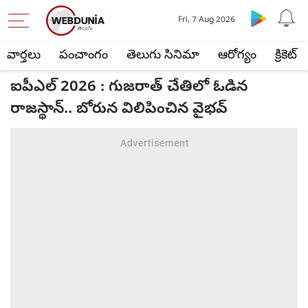
Fri, 7 Aug 2026
వార్తలు
పంచాంగం
తెలుగు సినిమా
ఆరోగ్యం
క్రికెట్
ఐపీఎల్ 2026 : గుజరాత్ చేతిలో ఓడిన
రాజస్థాన్.. బోరున విలిపించిన వైభవ్