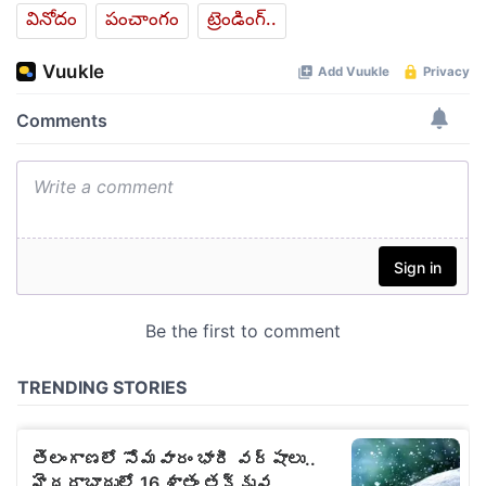
వినోదం
పంచాంగం
ట్రెండింగ్..