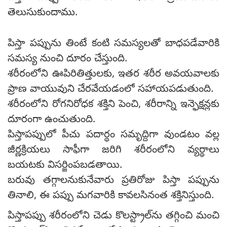
తెలుసుకుందాము.
పిస్తా పప్పును తింటే కంటి సమస్యలతో బాధపడేవారికి
సమస్య నుంచి దూరం చేస్తుంది.
శరీరంలోని ఊపిరితిత్తులకు, ఇతర శరీర అవయవాలకు
ప్రాణ వాయువుని చేరవేయడంలో సహాయపడుతుంది.
శరీరంలోని రోగనిరోధక శక్తిని పెంచి, శరీరాన్ని ఇన్ఫెక్షన్లకు
దూరంగా ఉంచుతుంది.
పిస్తాపప్పులో పీచు పదార్థం సమృద్దిగా వుండటం వల్ల
జీర్ణక్రియలు సాఫీగా జరిగి శరీరంలోని వ్యర్థాలు
బయటకు విసర్జింపబడతాయి.
బరువు తగ్గాలనుకునేవారు ప్రతిరోజు పిస్తా పప్పును
తినాలి, ఈ పప్పు మగవారికి కావలసినంత శక్తినిస్తుంది.
పిస్తాపప్పు శరీరంలోని చెడు కొలస్ట్రాల్‌ను తగ్గించి మంచి