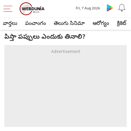
Fri, 7 Aug 2026
వార్తలు
పంచాంగం
తెలుగు సినిమా
ఆరోగ్యం
క్రికెట్
పిస్తా పప్పులు ఎందుకు తినాలి?