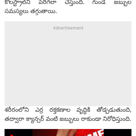
కొలస్ట్రాల్‌ని పెరిగేలా చేస్తుంది. గుండె జబ్బుల
సమస్యలు తగ్గుతాయి.
శరీరంలోని ఎర్ర రక్తకణాల వృద్ధికి తోడ్పడుతుంది,
తద్వారా క్యాన్సర్ వంటి జబ్బులు రాకుండా నిరోధిస్తుంది.