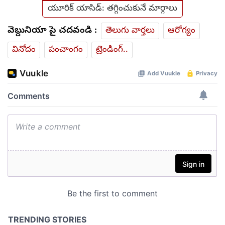
యూరిక్ యాసిడ్: తగ్గించుకునే మార్గాలు
వెబ్దునియా పై చదవండి :
తెలుగు వార్తలు
ఆరోగ్యం
వినోదం
పంచాంగం
ట్రెండింగ్..