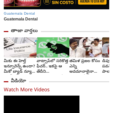
తాాజా వార్తలు
మీకు ఈ హెల్త్
వాట్సాప్‌లో సరికొత్త
తమిళ ప్రజల కోసం
డిప్య
ఇన్సూరెన్స్ ఉందా?
ఫీచర్.. ఇకపై ఆ
ఎన్ని
పవన్‌ 
మీకో బ్యాడ్ న్యూస్‌,
తేదీని
అవమానాలైనా
పాలాభ
క్యాష్‌లెస్
వెల్లడించాల్సిందే?
ఎదుర్కొనేందుకు
ఎందు
వీడియో
చికిత్స‌ల‌కు
సిద్ధం : సీఎం విజయ్
తాత్కాలికంగా బ్రేక్
Watch More Videos