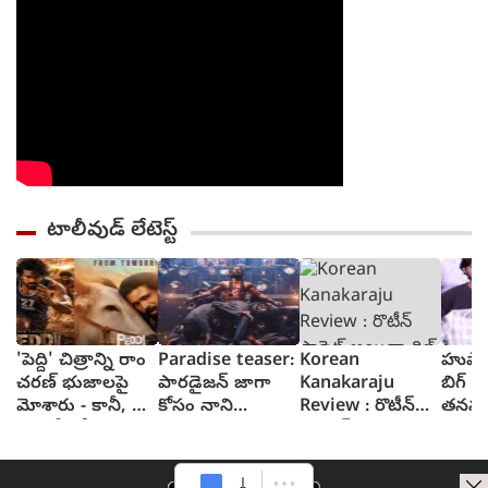
టాలీవుడ్ లేటెస్ట్
'పెద్ది' చిత్రాన్ని రాం
Paradise teaser:
Korean
హుషార
చరణ్ భుజాలపై
పారడైజన్ జాగా
Kanakaraju
బిగ్ స్
మోశారు - కానీ, ఆ
కోసం నాని
Review : రొటీన్
తనను
ఒక్కటీ లోటుంది :
రక్తపాతం స్రుష్టించిన
ఫార్మెట్ అయినా
చూసుక
పరుచూరి
టీజర్ వచ్చేసింది
థ్రిల్ కలిగించే కథగా
పగలగొట
గోపాలకృష్ణ
కొరియన్ కనకరాజు
నటుడు