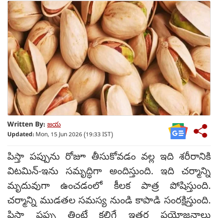
Written By:
జయ
Updated:
Mon, 15 Jun 2026 (19:33 IST)
పిస్తా పప్పును రోజూ తీసుకోవడం వల్ల ఇది శరీరానికి
విటమిన్-ఇను సమృద్ధిగా అందిస్తుంది. ఇది చర్మాన్ని
మృదువుగా ఉంచడంలో కీలక పాత్ర పోషిస్తుంది.
చర్మాన్ని ముడతల సమస్య నుండి కాపాడి సంరక్షిస్తుంది.
పిస్తా పప్పు తింటే కలిగే ఇతర ప్రయోజనాలు