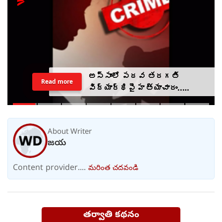
భారీ ఆర్థిక మోసం.. రెడ్ నోటీసు
Read more
జారీ.. విశాఖ రాథోడ్‌‌ అరెస్ట్
About Writer
జయ
Content provider....
మరింత చదవండి
తర్వాతి కథనం