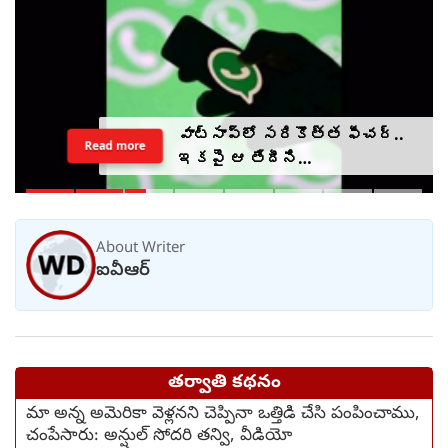
వాట్సాప్‌లో సరికొత్త ఫీచర్..
Read more
ఇకపై ఆ తేదీని
వెల్లడించాల్సిందే?
About Writer
ఐవీఆర్
తర్వాతి కథనం
మా అన్న అమెరికా వెళ్లనని చెప్పినా ఒత్తిడి చేసి పంపించాము,
చంపేసారు: అన్షుల్ సోదరి తన్వి, వీడియో