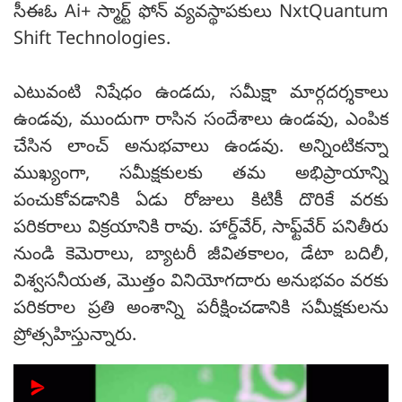
సీఈఓ Ai+ స్మార్ట్ ఫోన్ వ్యవస్థాపకులు NxtQuantum
Shift Technologies.
ఎటువంటి నిషేధం ఉండదు, సమీక్షా మార్గదర్శకాలు
ఉండవు, ముందుగా రాసిన సందేశాలు ఉండవు, ఎంపిక
చేసిన లాంచ్ అనుభవాలు ఉండవు. అన్నింటికన్నా
ముఖ్యంగా, సమీక్షకులకు తమ అభిప్రాయాన్ని
పంచుకోవడానికి ఏడు రోజులు కిటికీ దొరికే వరకు
పరికరాలు విక్రయానికి రావు. హార్డ్‌వేర్, సాఫ్ట్‌వేర్ పనితీరు
నుండి కెమెరాలు, బ్యాటరీ జీవితకాలం, డేటా బదిలీ,
విశ్వసనీయత, మొత్తం వినియోగదారు అనుభవం వరకు
పరికరాల ప్రతి అంశాన్ని పరీక్షించడానికి సమీక్షకులను
ప్రోత్సహిస్తున్నారు.