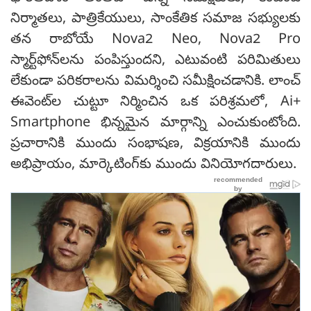
నిర్మాతలు, పాత్రికేయులు, సాంకేతిక సమాజ సభ్యులకు
తన రాబోయే Nova2 Neo, Nova2 Pro
స్మార్ట్‌ఫోన్‌లను పంపిస్తుందని, ఎటువంటి పరిమితులు
లేకుండా పరికరాలను విమర్శించి సమీక్షించడానికి. లాంచ్
ఈవెంట్‌ల చుట్టూ నిర్మించిన ఒక పరిశ్రమలో, Ai+
Smartphone భిన్నమైన మార్గాన్ని ఎంచుకుంటోంది.
ప్రచారానికి ముందు సంభాషణ, విక్రయానికి ముందు
అభిప్రాయం, మార్కెటింగ్‌కు ముందు వినియోగదారులు.