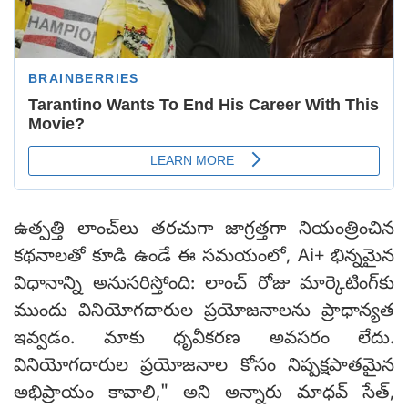
ఉత్పత్తి లాంచ్‌లు తరచుగా జాగ్రత్తగా నియంత్రించిన
కథనాలతో కూడి ఉండే ఈ సమయంలో, Ai+ భిన్నమైన
విధానాన్ని అనుసరిస్తోంది: లాంచ్ రోజు మార్కెటింగ్‌కు
ముందు వినియోగదారుల ప్రయోజనాలను ప్రాధాన్యత
ఇవ్వడం. మాకు ధృవీకరణ అవసరం లేదు.
వినియోగదారుల ప్రయోజనాల కోసం నిష్పక్షపాతమైన
అభిప్రాయం కావాలి," అని అన్నారు మాధవ్ సేత్,