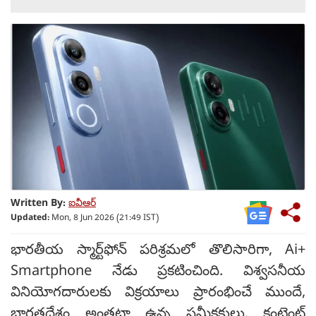
Written By:
ఐవీఆర్
Updated:
Mon, 8 Jun 2026 (21:49 IST)
భారతీయ స్మార్ట్‌ఫోన్ పరిశ్రమలో తొలిసారిగా, Ai+
Smartphone నేడు ప్రకటించింది. విశ్వసనీయ
వినియోగదారులకు విక్రయాలు ప్రారంభించే ముందే,
భారతదేశం అంతటా ఉన్న సమీక్షకులు, కంటెంట్