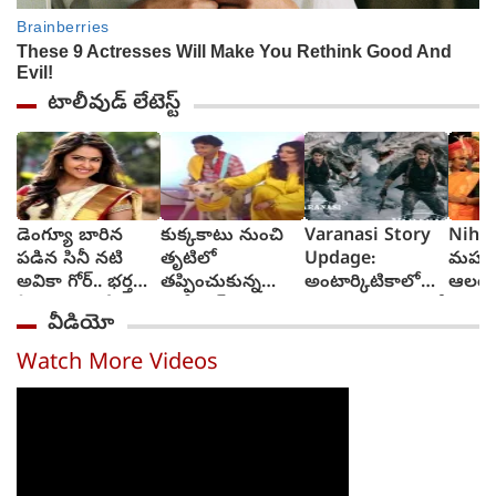
టాలీవుడ్ లేటెస్ట్
డెంగ్యూ బారిన
కుక్కకాటు నుంచి
Varanasi Story
Niharik
పడిన సినీ నటి
తృటిలో
Updage:
మహంక
అవికా గోర్.. భర్త
తప్పించుకున్న
అంటార్కిటికాలో
ఆలయ
ఏమన్నారంటే?
బాలీవుడ్ నటి
గడ్డకట్టిన మంచులో
బంగా
వీడియో
(video)
రవీనా టాండన్‌?
వారణాసి నుంచి
ఎత్తిన
(video)
మహేష్ బాబు
కొణిద
Watch More Videos