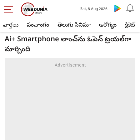
Sat, 8 Aug 2026
వార్తలు
పంచాంగం
తెలుగు సినిమా
ఆరోగ్యం
క్రికెట్
Ai+ Smartphone లాంచ్‌ను ఓపెన్ ట్రయల్‌గా
మార్చింది