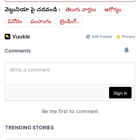
వెబ్దునియా పై చదవండి :
తెలుగు వార్తలు
ఆరోగ్యం
వినోదం
పంచాంగం
ట్రెండింగ్..