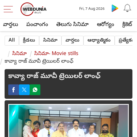
Fri, 7 Aug 2026
వార్తలు
పంచాంగం
తెలుగు సినిమా
ఆరోగ్యం
క్రికెట్
All
క్రీడలు
సినిమా
వార్తలు
ఆధ్యాత్మికం
ప్రత్యేకం
సినిమా
సినిమా- Movie stills
కావ్యా రాజ్ మూవీ ట్రెయిలర్ లాంఛ్
కావ్యా రాజ్ మూవీ ట్రెయిలర్ లాంఛ్