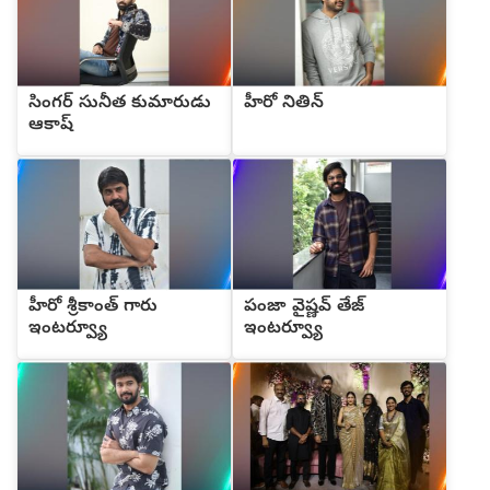
సింగర్ సునీత కుమారుడు
హీరో నితిన్
ఆకాష్
హీరో శ్రీకాంత్ గారు
పంజా వైష్ణవ్ తేజ్
ఇంటర్వ్యూ
ఇంటర్వ్యూ