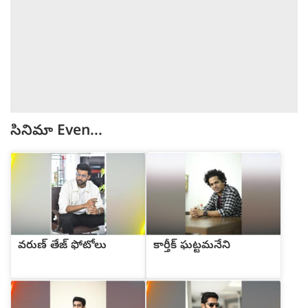
సినిమా
Even...
వరుణ్ తేజ్ ఫోటోలు
కార్తీక్ ఘట్టమనేని