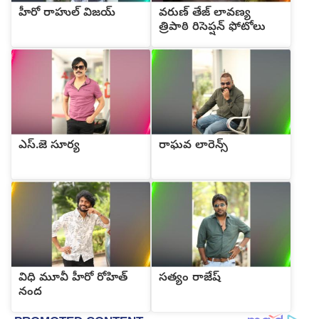
హీరో రాహుల్ విజయ్
వరుణ్ తేజ్ లావణ్య
త్రిపాఠి రిసెప్షన్ ఫోటోలు
ఎస్.జె సూర్య
రాఘవ లారెన్స్
విధి మూవీ హీరో రోహిత్
సత్యం రాజేష్
నంద