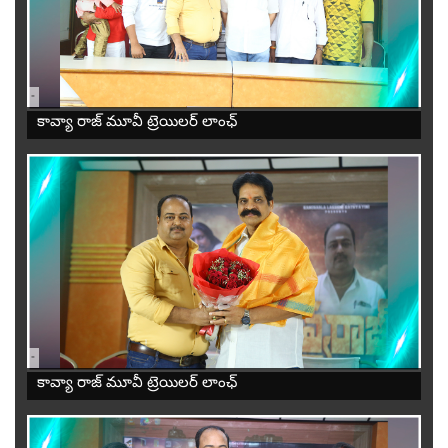
-
కావ్యా రాజ్ మూవీ ట్రెయిలర్ లాంఛ్
-
కావ్యా రాజ్ మూవీ ట్రెయిలర్ లాంఛ్