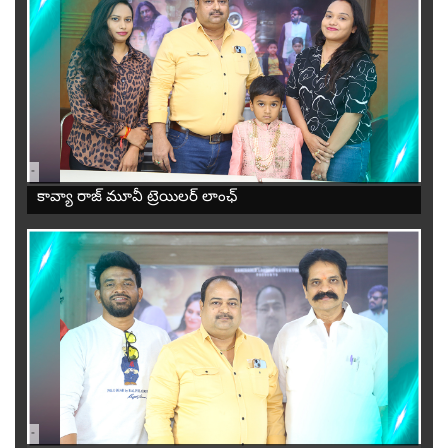
-
కావ్యా రాజ్ మూవీ ట్రెయిలర్ లాంఛ్
-