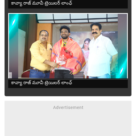
కావ్యా రాజ్ మూవీ ట్రెయిలర్ లాంఛ్
-
కావ్యా రాజ్ మూవీ ట్రెయిలర్ లాంఛ్