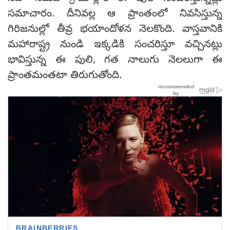
సమాచారం. దీనివల్ల ఆ ప్రాంతంలో నివసిస్తున్న
గిరిజనుల్లో తీవ్ర భయాందోళన నెలకొంది. వాస్తవానికి
మహారాష్ట్ర నుండి ఇక్కడికి సంచరిస్తూ వచ్చినట్లు
భావిస్తున్న ఈ పులి, గత నాలుగు నెలలుగా ఈ
ప్రాంతమంతటా తిరుగుతోంది.