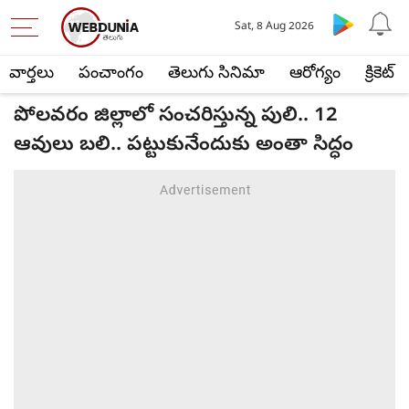
Sat, 8 Aug 2026
వార్తలు
పంచాంగం
తెలుగు సినిమా
ఆరోగ్యం
క్రికెట్
పోలవరం జిల్లాలో సంచరిస్తున్న పులి.. 12
ఆవులు బలి.. పట్టుకునేందుకు అంతా సిద్ధం