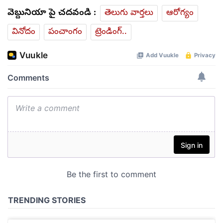
వెబ్దునియా పై చదవండి :
తెలుగు వార్తలు
ఆరోగ్యం
వినోదం
పంచాంగం
ట్రెండింగ్..