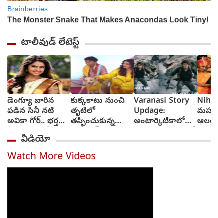
టాలీవుడ్ లేటెస్ట్
డెంగ్యూ బారిన
కుక్కకాటు నుంచి
Varanasi Story
Niharik
పడిన సినీ నటి
తృటిలో
Updage:
మహంక
అవికా గోర్.. భర్త
తప్పించుకున్న
అంటార్కిటికాలో
ఆలయ
ఏమన్నారంటే?
బాలీవుడ్ నటి
గడ్డకట్టిన మంచులో
బంగా
వీడియో
(video)
రవీనా టాండన్‌?
వారణాసి నుంచి
ఎత్తిన
(video)
మహేష్ బాబు
కొణిద
Watch More Videos