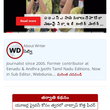
ఏఐఎస్ఎ నాయకురాలు నేహా బోరా
Read more
ముఖంపై సిరా, ఇది జంతర్ మంతర్
కాదంటూ...
About Writer
సెల్వి
Journalist since 2005. Former contributor at
Eenadu & Andhra Jyothi Tamil Nadu Editions. Now
in Sub Editor, Webdunia....
మరింత చదవండి
తర్వాతి కథనం
యూజర్ల ప్రైవసీ కోసం త్వరలో వాట్సాప్ కొత్త ఫీచర్