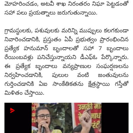
మోహరించడం, అటవీ శాఖ నిరంతరం నిఘా పెట్టడంతో
సహా పలు ప్రయత్నాలు జరుగుతున్నాయి.
గ్రామస్థులకు, పశువులకు మరిన్ని ముప్పులు కలగకుండా
నివారించడానికి, ప్రస్తుతం ఏపీ ప్రభుత్వం ప్రారంభించిన
ప్రత్యేక హనుమాన్ బృందాలతో సహా 7 బృందాలు
రేయింబవళ్లు పనిచేస్తున్నాయని డీఎఫ్‌ఓ పేర్కొన్నారు.
ఈ ప్రత్యేక బృందాలు వన్యప్రాణుల సంఘర్షణలను
నిర్వహించడానికి, పులుల వంటి జంతువులను
గుర్తించడానికి ఏఐ సాంకేతికతను క్షేత్రస్థాయి గస్తీతో
మిళితం చేస్తాయి.