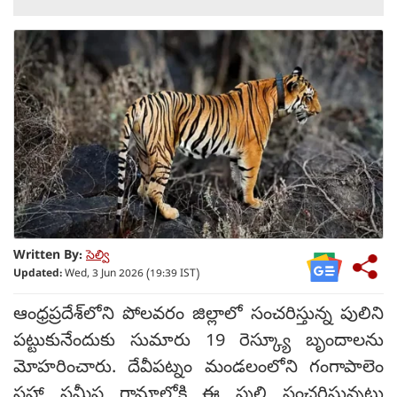
Written By:
సెల్వి
Updated:
Wed, 3 Jun 2026 (19:39 IST)
ఆంధ్రప్రదేశ్‌లోని పోలవరం జిల్లాలో సంచరిస్తున్న పులిని
పట్టుకునేందుకు సుమారు 19 రెస్క్యూ బృందాలను
మోహరించారు. దేవీపట్నం మండలంలోని గంగాపాలెం
సహా సమీప గ్రామాల్లోకి ఈ పులి సంచరిస్తున్నట్లు