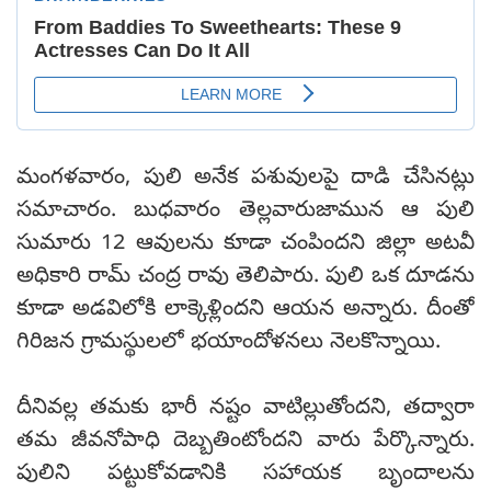
మంగళవారం, పులి అనేక పశువులపై దాడి చేసినట్లు
సమాచారం. బుధవారం తెల్లవారుజామున ఆ పులి
సుమారు 12 ఆవులను కూడా చంపిందని జిల్లా అటవీ
అధికారి రామ్ చంద్ర రావు తెలిపారు. పులి ఒక దూడను
కూడా అడవిలోకి లాక్కెళ్లిందని ఆయన అన్నారు. దీంతో
గిరిజన గ్రామస్థులలో భయాందోళనలు నెలకొన్నాయి.
దీనివల్ల తమకు భారీ నష్టం వాటిల్లుతోందని, తద్వారా
తమ జీవనోపాధి దెబ్బతింటోందని వారు పేర్కొన్నారు.
పులిని పట్టుకోవడానికి సహాయక బృందాలను