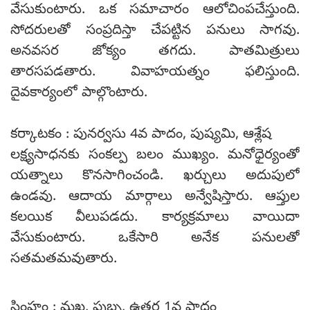
వేసుకుంటారు. ఒక సమాచారం ఆలోచింపచేస్తుంది.
సోదరులతో సంప్రదిస్తా చేపట్టిన పనులు సాగవు.
అనవసర జోక్యం తగదు. పాతమిత్రులు
తారసపడతారు. వివాహయత్నం ఫలిస్తుంది.
దైవకార్యంలో పాల్గొంటారు.
కర్కాటకం : పునర్వసు 4వ పాదం, పుష్యమి, ఆశ్లేష
లక్ష్యసాధనకు సంకల్ప బలం ముఖ్యం. మనోధైర్యంతో
యత్నాలు కొనసాగించండి. ఖర్చులు అదుపులో
ఉండవు. ఆదాయ మార్గాలు అన్వేషిస్తారు. ఆప్తుల
కలయిక వీలుపడదు. కార్యక్రమాలు వాయిదా
వేసుకుంటారు. ఒకేసారి అనేక పనులతో
సతమతమవుతారు.
సింహం : మఖ, పుబ్బ, ఉత్తర 1వ పాదం