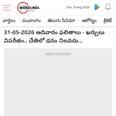
Sun, 9 Aug 2026
వార్తలు
పంచాంగం
తెలుగు సినిమా
ఆరోగ్యం
క్రికెట్
31-05-2026 ఆదివారం ఫలితాలు - ఖర్చులు
విపరీతం.. చేతిలో ధనం నిలవదు...