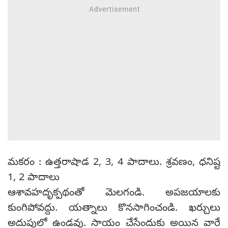
మకరం : ఉత్తరాషాడ 2, 3, 4 పాదాలు. శ్రవణం, ధనిష్ట
1, 2 పాదాలు
ఆశావహదృక్పథంతో మెలగండి. అపజయాలకు
కుంగిపోవద్దు. యత్నాలు కొనసాగించండి. ఖర్చులు
అదుపులో ఉండవు. సాయం చేసేందుకు అయిన వారే