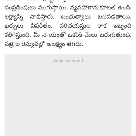
సంప్రదింపులు ముగుస్తాయి. వ్యవహారానుకూలత ఉంది.
లక్ష్యాన్ని సాధిస్తారు. బంధుత్వాలు బలపడతాయి.
ఖర్చులు విపరీతం. పరిచయస్తుల రాక ఇబ్బంది
కలిగిస్తుంది. మీ సాయంతో ఒకరికి మేలు జరుగుతుంది.
పత్రాల రెన్యువల్లో అలక్ష్యం తగదు.