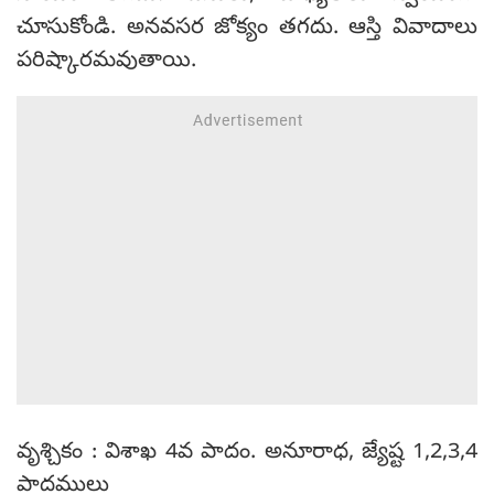
చూసుకోండి. అనవసర జోక్యం తగదు. ఆస్తి వివాదాలు
పరిష్కారమవుతాయి.
వృశ్చికం : విశాఖ 4వ పాదం. అనూరాధ, జ్యేష్ట 1,2,3,4
పాదములు