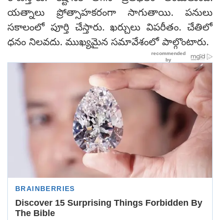
యత్నాలు ప్రోత్సాహకరంగా సాగుతాయి. పనులు
సకాలంలో పూర్తి చేస్తారు. ఖర్చులు విపరీతం. చేతిలో
ధనం నిలవదు. ముఖ్యమైన సమావేశంలో పాల్గొంటారు.