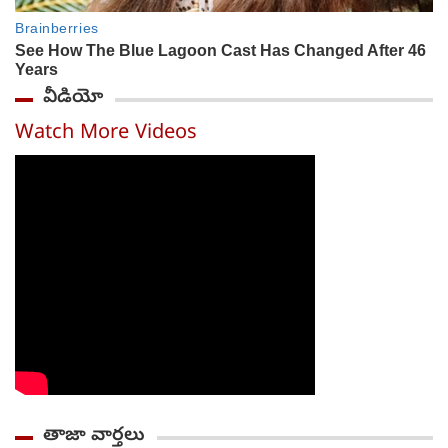
వీడియో
Watch More Videos
తాజా వార్తలు