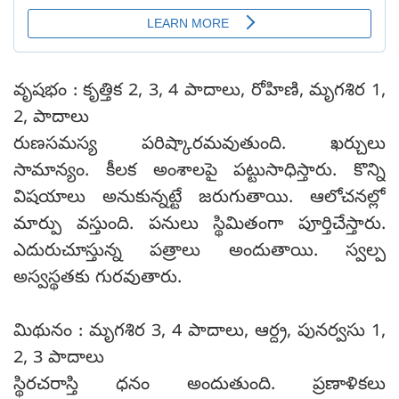
వృషభం : కృత్తిక 2, 3, 4 పాదాలు, రోహిణి, మృగశిర 1,
2, పాదాలు
రుణసమస్య పరిష్కారమవుతుంది. ఖర్చులు
సామాన్యం. కీలక అంశాలపై పట్టుసాధిస్తారు. కొన్ని
విషయాలు అనుకున్నట్టే జరుగుతాయి. ఆలోచనల్లో
మార్పు వస్తుంది. పనులు స్థిమితంగా పూర్తిచేస్తారు.
ఎదురుచూస్తున్న పత్రాలు అందుతాయి. స్వల్ప
అస్వస్థతకు గురవుతారు.
మిథునం : మృగశిర 3, 4 పాదాలు, ఆర్ద్ర, పునర్వసు 1,
2, 3 పాదాలు
స్థిరచరాస్తి ధనం అందుతుంది. ప్రణాళికలు