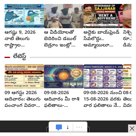
ఆగష్టు 9, 2026
ఆ వీడియోలతో
అద్దెకు బాయ్‌ఫ్రెండ్
నిశ్చిత
నాటి తెలుగు
బెదిరించి డబుల్
సేవలొద్దు..
రూ.3 క
రాష్ట్రాల
బెడ్రూం ఇంట్లో
అమ్మాయిలూ
డిమాం
వాతావరణ సూచన
మహిళపై నలుగురు
మోసపోతారు.. జర
మహిళ.
లేటెస్ట్
ఎలా వుందంటే..?
సామూహిక
జాగ్రత్త : సజ్జనార్
నమోద
అత్యాచారం
స్ట్రాంగ్ వార్నింగ్
09 ఆగస్టు 2026
09-08-2026
09-08-2026 నుంచి
08-08
ఆదివారం: తెలుగు
ఆదివారం మీ రాశి
15-08-2026 వరకు
తెలుగ
పంచాంగ వివరాలు
ఫలితాలు-
వార ఫలితాలు నేడు
వివరా
ఎలా వున్నాయి?
వాస్తుదోష నివారణ
సాధ్యం కానిది
వున్న
చర్యలు
రేపు...?
చేపడతారు..