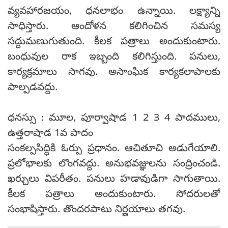
వ్యవహారజయం, ధనలాభం ఉన్నాయి. లక్ష్యాన్ని
సాధిస్తారు. ఆందోళన కలిగించిన సమస్య
సద్దుమణుగుతుంది. కీలక పత్రాలు అందుకుంటారు.
బంధువుల రాక ఇబ్బంది కలిగిస్తుంది. పనులు,
కార్యక్రమాలు సాగవు. అసాంఘిక కార్యకలాపాలకు
పాల్పడవద్దు.
ధనస్సు : మూల, పూర్వాషాడ 1 2 3 4 పాదములు,
ఉత్తరాషాడ 1వ పాదం
సంకల్పసిద్ధికి ఓర్పు ప్రధానం. ఆచితూచి అడుగేయాలి.
ప్రలోభాలకు లొంగవద్దు. అనుభవజ్ఞులను సంద్రించండి.
ఖర్చులు విపరీతం. పనులు హడావుడిగా సాగుతాయి.
కీలక పత్రాలు అందుకుంటారు. సోదరులతో
సంభాషిస్తారు. తొందరపాటు నిర్ణయాలు తగవు.