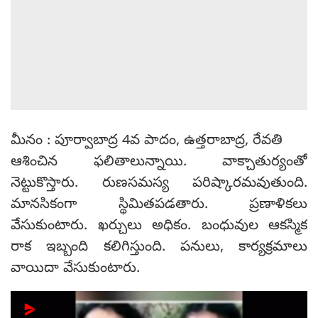
మీనం : పూర్వాబాద్ర 4వ పాదం, ఉత్తరాబాద్ర, రేవతి
ఆశించిన ఫలితాలున్నాయి. వాక్చాతుర్యంతో
నెట్టుకొస్తారు. రుణసమస్య పరిష్కారమవుతుంది.
మానసికంగా స్థిమితపడతారు. ప్రణాళికలు
వేసుకుంటారు. ఖర్చులు అధికం. బంధువుల ఆకస్మిక
రాక ఇబ్బంది కలిగిస్తుంది. పనులు, కార్యక్రమాలు
వాయిదా వేసుకుంటారు.