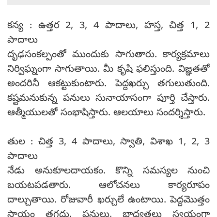
కన్య : ఉత్తర 2, 3, 4 పాదాలు, హస్త, చిత్త 1, 2
పాదాలు
దృఢసంకల్పంతో ముందుకు సాగుతారు. కార్యక్రమాలు
నిర్విఘ్నంగా సాగుతాయి. మీ కృషి ఫలిస్తుంది. విజ్ఞతతో
అందరినీ ఆకట్టుకుంటారు. పెద్దఖర్చు తగులుతుంది.
కష్టమనుకున్న పనులు సునాయాసంగా పూర్తి చేస్తారు.
ఆత్మీయులతో సంభాషిస్తారు. ఆలయాలు సందర్శిస్తారు.
తుల : చిత్త 3, 4 పాదాలు, స్వాతి, విశాఖ 1, 2, 3
పాదాలు
నేడు అనుకూలదాయకం. కొన్ని సమస్యల నుంచి
బయటపడతారు. ఆలోచనలు కార్యరూపం
దాల్చుతాయి. రోజువారీ ఖర్చులే ఉంటాయి. పెద్దమొత్తం
సాయం తగదు. పనులు, బాధ్యతలు స్వయంగా