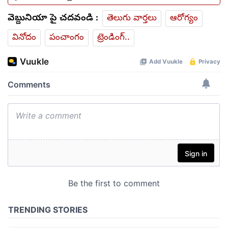
వెబ్దునియా పై చదవండి :
తెలుగు వార్తలు
ఆరోగ్యం
వినోదం
పంచాంగం
ట్రెండింగ్..