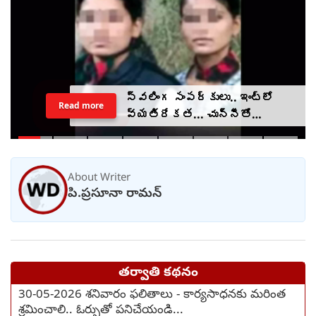
స్వలింగ సంపర్కులు.. ఇంట్లో
Read more
వ్యతిరేకత... చున్నీతో
ఉరేసుకుని ఆత్మహత్య
About Writer
పి.ప్రసూనా రామన్
తర్వాతి కథనం
30-05-2026 శనివారం ఫలితాలు - కార్యసాధనకు మరింత
శ్రమించాలి.. ఓర్పుతో పనిచేయండి...