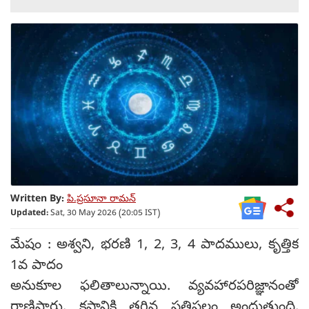
Written By:
పి.ప్రసూనా రామన్
Updated:
Sat, 30 May 2026 (20:05 IST)
మేషం : అశ్వని, భరణి 1, 2, 3, 4 పాదములు, కృత్తిక
1వ పాదం
అనుకూల ఫలితాలున్నాయి. వ్యవహారపరిజ్ఞానంతో
రాణిస్తారు. కష్టానికి తగిన ప్రతిఫలం అందుతుంది.