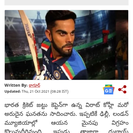
Written By:
ఠాగూర్
Updated:
Thu, 21 Oct 2021 (08:28 IST)
భారత క్రికెట్ జట్టు కెప్టెన్‌గా ఉన్న విరాట్ కోహ్లీ మరో
అరుదైన ఘనతను సాదించారు. ఇప్పటికే ఢిల్లీ, లండన్
మ్యూజియాల్లో ఆయన మైనపు విగ్రహం
కొలువుదీరివుంది. ఇపుడు తాజాగా దుబాయ్