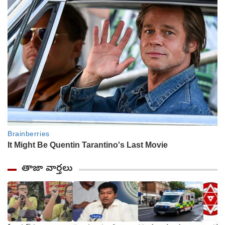
తాజా వార్తలు