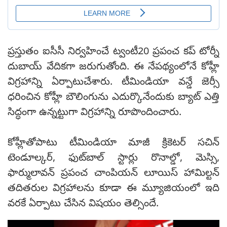
ప్రస్తుతం ఐసీసీ నిర్వహించే ట్వంటీ20 ప్రపంచ కప్ టోర్నీ
దుబాయ్ వేదికగా జరుగుతోంది. ఈ నేపథ్యంలోనే కోహ్లీ
విగ్రహాన్ని ఏర్పాటుచేశారు. టీమిండియా వన్డే జెర్సీ
ధరించిన కోహ్లీ బౌలింగును ఎదుర్కొనేందుకు బ్యాట్ ఎత్తి
సిద్ధంగా ఉన్నట్టుగా విగ్రహాన్ని రూపొందించారు.
కోహ్లీతోపాటు టీమిండియా మాజీ క్రికెటర్ సచిన్
టెండూల్కర్, ఫుట్‌బాల్ స్టార్లు రొనాల్డో, మెస్సి,
ఫార్ములావన్ ప్రపంచ చాంపియన్ లూయిస్ హామిల్టన్
తదితరుల విగ్రహాలను కూడా ఈ మ్యూజియంలో ఇది
వరకే ఏర్పాటు చేసిన విషయం తెల్సిందే.