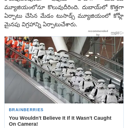
మ్యూజియంలోనూ కొలువుదీరింది. దుబాయ్‌లో కొత్తగా
ఏర్పాటు చేసిన మేడం టుసాడ్స్ మ్యూజియంలో కోహ్లీ
మైనపు విగ్రహాన్ని ఏర్పాటుచేశారు.