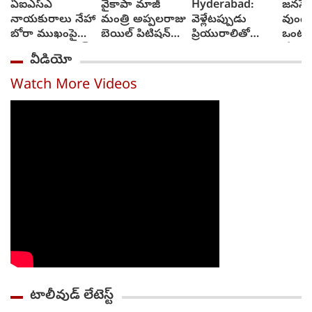
ఏఐఎస్ఎ
వైకాపా మాజీ
Hyderabad:
జనసేన
నాయకురాలు నేహా
మంత్రి అప్పలరాజు
వెళ్లేటప్పుడు
వుండ
బోరా ముఖంపై
బెయిల్ పిటిషన్‌
ప్రియురాలితో
ఒంటరి
సిరా, ఇది జంతర్
తిరస్కృతి
వెళ్లాడు,
చేస్తా
వీడియో
మంతర్ కాదంటూ...
వచ్చేటప్పుడు
చీఫ్ 
అంబులెన్సులో
రావు
Watch More Videos
ఆమె శవాన్ని
తెచ్చాడు
టాలీవుడ్ లేటెస్ట్