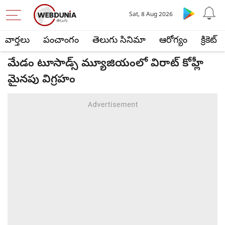
Sat, 8 Aug 2026
వార్తలు
పంచాంగం
తెలుగు సినిమా
ఆరోగ్యం
క్రికెట్
మేడం టూసాడ్స్ మ్యూజియంలో విరాట్ కోహ్లీ
మైనపు విగ్రహం