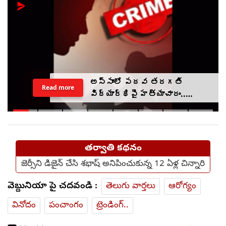
అస్సాంలో పదవ తరగతి
Read more
విద్యార్థిపై హత్యాచారం..
ఫంక్షన్‌కు వెళ్లిన తల్లి..
మంచంపై విగతజీవిగా..?
తర్వాతి కథనం
జెర్సీని డిజైన్ చేసి శభాష్ అనిపించుకున్న 12 ఏళ్ల చిన్నారి
వెబ్దునియా పై చదవండి :
తెలుగు వార్తలు
ఆరోగ్యం
వినోదం
పంచాంగం
ట్రెండింగ్..