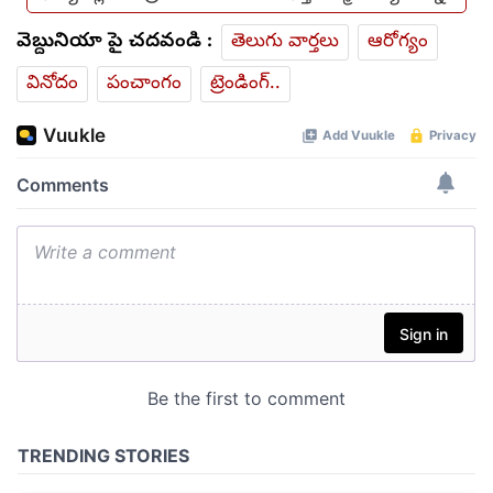
వెబ్దునియా పై చదవండి :
తెలుగు వార్తలు
ఆరోగ్యం
వినోదం
పంచాంగం
ట్రెండింగ్..