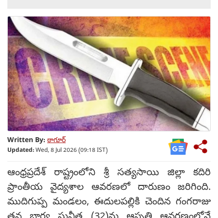
Written By:
ఠాగూర్
Updated:
Wed, 8 Jul 2026 (09:18 IST)
ఆంధ్రప్రదేశ్ రాష్ట్రంలోని శ్రీ సత్యసాయి జిల్లా కదిరి
ప్రాంతీయ వైద్యశాల ఆవరణలో దారుణం జరిగింది.
ముదిగుప్ప మండలం, ఈదులపల్లికి చెందిన గంగరాజు
తన భార్య సునీత (32)ను ఆస్పత్రి ఆవరణంలోనే