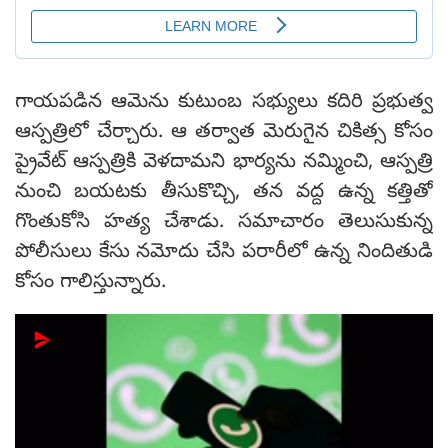
గాయపడిన ఆమెను కుటుంబ సభ్యులు కదిరి ప్రభుత్వ
ఆస్పత్రిలో చేర్చారు. ఆ తర్వాత మెరుగైన చికిత్స కోసం
ప్రైవేట్ ఆస్పత్రికి వెళదామని భార్యను నమ్మించి, ఆస్పత్రి
నుంచి బయటకు తీసుకొచ్చి, తన వద్ద ఉన్న కత్తితో
గొంతుకోసి హత్య చేశాడు. సమాచారం తెలుసుకున్న
పోలీసులు కేసు నమోదు చేసి పరారీలో ఉన్న నిందితుడి
కోసం గాలిస్తున్నారు.