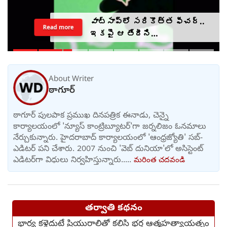
వాట్సాప్‌లో సరికొత్త ఫీచర్..
Read more
ఇకపై ఆ తేదీని
వెల్లడించాల్సిందే?
About Writer
ఠాగూర్
ఠాగూర్ పులపాక ప్రముఖ దినపత్రిక ఈనాడు, చెన్నై
కార్యాలయంలో 'న్యూస్ కాంట్రిబ్యూటర్‌'గా జర్నలిజం ఓనమాలు
నేర్చుకున్నారు. హైదరాబాద్ కార్యాలయంలో 'ఆంధ్రజ్యోతి' సబ్-
ఎడిటర్ పని చేశారు. 2007 నుంచి 'వెబ్ దునియా'లో అసిస్టెంట్
ఎడిటర్‌‌గా విధులు నిర్వహిస్తున్నారు.....
మరింత చదవండి
తర్వాతి కథనం
భార్య కళ్లెదుటే ప్రియురాలితో కలిసి భర్త ఆత్మహత్యాయత్నం