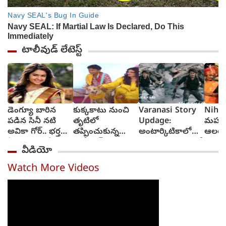
టాలీవుడ్ లేటెస్ట్
డెంగ్యూ బారిన
కుక్కకాటు నుంచి
Varanasi Story
Niharik
పడిన సినీ నటి
తృటిలో
Updage:
మహంక
అవికా గోర్.. భర్త
తప్పించుకున్న
అంటార్కిటికాలో
ఆలయ
ఏమన్నారంటే?
బాలీవుడ్ నటి
గడ్డకట్టిన మంచులో
బంగా
వీడియో
(video)
రవీనా టాండన్‌?
వారణాసి నుంచి
ఎత్తిన
(video)
మహేష్ బాబు
కొణిద
Watch More Videos