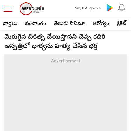
Sat, 8 Aug 2026
వార్తలు
పంచాంగం
తెలుగు సినిమా
ఆరోగ్యం
క్రికెట్
మెరుగైన చికిత్స చేయిస్తానని చెప్పి కదిరి
ఆస్పత్రిలో భార్యను హత్య చేసిన భర్త