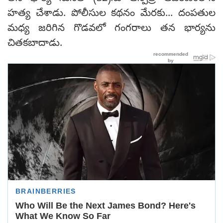
హత్య చేశాడు. పోలీసుల కథనం మేరకు... దంపతుల
మధ్య జరిగిన గొడవలో గంగరాలు తన భార్యను
చితకబాదాడు.