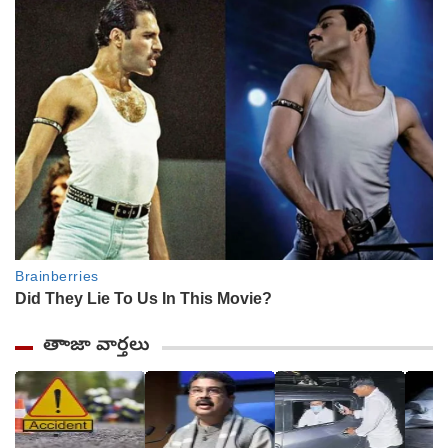
తాాజా వార్తలు