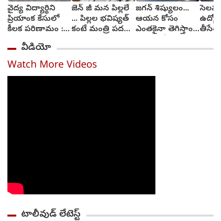
వైద్య విద్యార్థిని
జెన్ జీ మన పిల్లలే
జగన్ శిష్యులం...
సెలవు
ప్రియాంక కేసులో
... పిల్లల భవిష్యత్
ఆయన కోసం
ఉద్యో
కీలక పరిణామం :
కంటే మంత్రి పదవి
ఎంతకైనా తెగిస్తాం :
తీసేశా
సెక్షన్లు మార్చనున్న
ముఖ్యం కాదు :
వైకాపా నేత
మనస్త
వీడియో
పోలీసులు
ధర్మేంద్ర ప్రధాన్
చింతాడ
బలవన
Watch More Videos
టాలీవుడ్ లేటెస్ట్