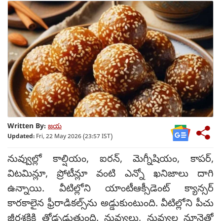
Written By:
జయ
Updated:
Fri, 22 May 2026 (23:57 IST)
నువ్వుల్లో కాల్షియం, ఐరన్, మెగ్నీషియం, కాపర్,
విటమిన్లూ, ప్రోటీన్లూ వంటి ఎన్నో ఖనిజాలు దాగి
ఉన్నాయి. వీటిల్లోని యాంటీఆక్సీడెంట్ క్యాన్సర్
కారకాలైన ఫ్రీరాడికల్స్‌ను అడ్డుకుంటుంది. వీటిల్లోని పీచు
జీర్ణశక్తికి తోడ్పడుతుంది. నువ్వులు, నువ్వుల నూనెతో