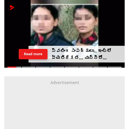
స్వలింగ సంపర్కులు.. ఇంట్లో
Read more
వ్యతిరేకత... చున్నీతో
ఉరేసుకుని ఆత్మహత్య