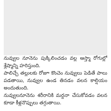
నువ్వుల నూనెను పుక్కిలించడం వల్ల ఆస్త్మా రోగుల్లో
శ్లేష్మాన్ని హరిస్తుంది.
పాలిచ్చే తల్లులకు రోజూ కొంచెం నువ్వులు పెడితే పాలు
పడతాయి, నువ్వుల ఉండ తినడం వలన కాల్షియం
అందుతుంది.
నువ్వులనూనెను శరీరానికి మర్దనా చేసుకోవడం వలన
కూడా కీళ్లనొప్పులు తగ్గుతాయి.