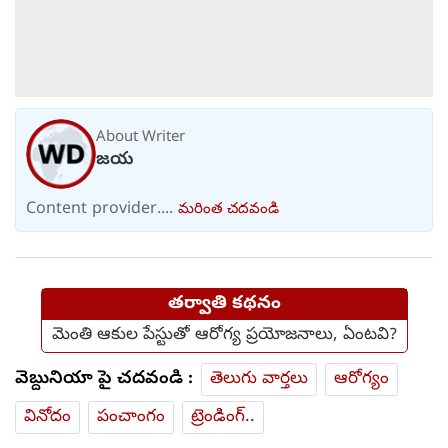
About Writer
జయ
Content provider....
మరింత చదవండి
తర్వాతి కథనం
మెంతి ఆకుల పేస్టుతో ఆరోగ్య ప్రయోజనాలు, ఏంటవి?
వెబ్దునియా పై చదవండి :
తెలుగు వార్తలు
ఆరోగ్యం
వినోదం
పంచాంగం
ట్రెండింగ్..