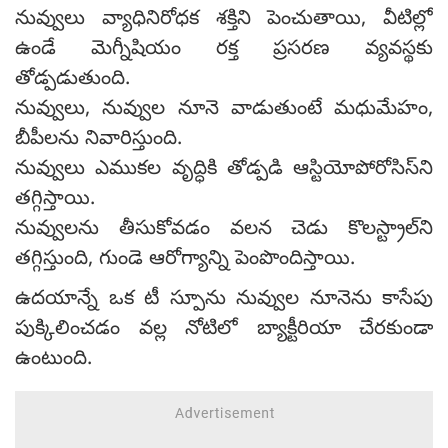
నువ్వులు వ్యాధినిరోధక శక్తిని పెంచుతాయి, వీటిల్లో
ఉండే మెగ్నీషియం రక్త ప్రసరణ వ్యవస్థకు
తోడ్పడుతుంది.
నువ్వులు, నువ్వుల నూనె వాడుతుంటే మధుమేహం,
బీపీలను నివారిస్తుంది.
నువ్వులు ఎముకల వృద్ధికి తోడ్పడి ఆస్టియోపోరోసిస్‌ని
తగ్గిస్తాయి.
నువ్వులను తీసుకోవడం వలన చెడు కొలస్ట్రాల్‌ని
తగ్గిస్తుంది, గుండె ఆరోగ్యాన్ని పెంపొందిస్తాయి.
ఉదయాన్నే ఒక టీ స్పూను నువ్వుల నూనెను కాసేపు
పుక్కిలించడం వల్ల నోటిలో బ్యాక్టీరియా చేరకుండా
ఉంటుంది.