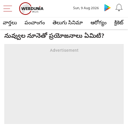
Sun, 9 Aug 2026
వార్తలు
పంచాంగం
తెలుగు సినిమా
ఆరోగ్యం
క్రికెట్
నువ్వుల నూనెతో ప్రయోజనాలు ఏమిటి?