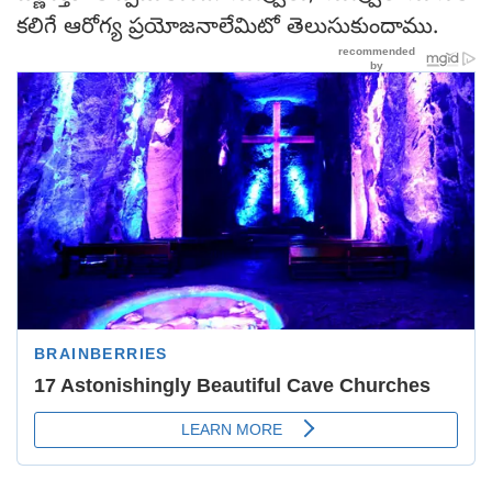
కలిగే ఆరోగ్య ప్రయోజనాలేమిటో తెలుసుకుందాము.