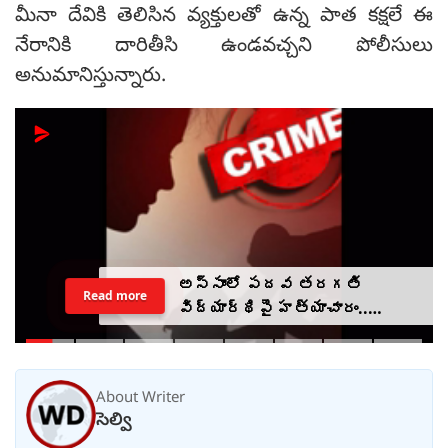
మీనా దేవికి తెలిసిన వ్యక్తులతో ఉన్న పాత కక్షలే ఈ
నేరానికి దారితీసి ఉండవచ్చని పోలీసులు
అనుమానిస్తున్నారు.
అస్సాంలో పదవ తరగతి
Read more
విద్యార్థిపై హత్యాచారం..
ఫంక్షన్‌కు వెళ్లిన తల్లి..
మంచంపై విగతజీవిగా..?
About Writer
సెల్వి