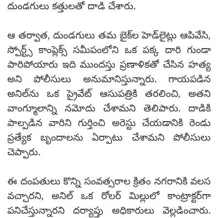
దుండగులు కత్తులతో దాడి చేశారు.
ఆ తర్వాత, దుండగులు తమ బైక్‌ల హెడ్‌లైట్లు ఆపివేసి,
స్పోర్ట్స్ కాంప్లెక్స్ సమీపంలోని ఒక పక్క దారి గుండా
పారిపోయారు ఇది ముందస్తు ప్రణాళికతో చేసిన హత్య
అని పోలీసులు అనుమానిస్తున్నారు. గాయపడిన
అనిల్‌ను ఒక ప్రైవేట్ ఆసుపత్రికి తరలించి, అతని
వాంగ్మూలాన్ని నమోదు చేశామని తెలిపారు. దాడికి
పాల్పడిన వారిని గుర్తించి అరెస్టు చేయడానికి రెండు
ప్రత్యేక బృందాలను ఏర్పాటు చేశామని పోలీసులు
చెప్పారు.
ఈ దంపతులు కొన్ని సంవత్సరాల క్రితం నగరానికి వలస
వచ్చారని, అనిల్ ఒక రోలర్ మిల్లులో కాంట్రాక్టర్‌గా
పనిచేస్తున్నారని దర్యాప్తు అధికారులు వెల్లడించారు.