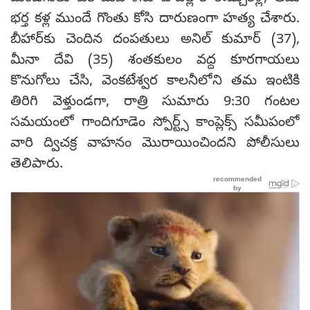
భర్త కళ్ల ముందే గొంతు కోసి దారుణంగా హత్య చేశారు.
బీహార్‌కు చెందిన దంపతులు అనిల్ కుమార్ (37),
మీనా దేవి (35) శంతకులం వద్ద కూరగాయలు
కొనుగోలు చేసి, వెంకటేశ్వర కాలనీలోని తమ ఇంటికి
తిరిగి వెళ్తుండగా, రాత్రి సుమారు 9:30 గంటల
సమయంలో గాందిగూడెం స్పోర్ట్స్ కాంప్లెక్స్ సమీపంలో
వారి ద్విచక్ర వాహనం మొరాయించిందని పోలీసులు
తెలిపారు.