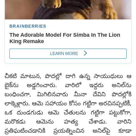
చీకటి మాటున, పొదల్లో దాగి ఉన్న సాయుధులు ఆ
బైక్‌ను అడ్డగించారు. వారిలో ఇద్దరు అనిల్‌ను
బంధించగా, మిగిలినవారు మీనా దేవిని పొదల్లోకి
లాక్కెళ్లారు. ఆమె సహాయం కోసం గట్టిగా అరచినప్పటికీ,
ఒక దుండగుడు ఆమె చేతులను గట్టిగా పట్టుకోగా,
మరొకడు ఆమెను హత్య చేశాడు. వారిని
ప్రతిఘటించడానికి ప్రయత్నించిన అనిల్‌పై కూడా