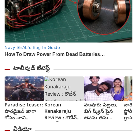
టాలీవుడ్ లేటెస్ట్
Paradise teaser:
Korean
హుషారు పిట్టలు,
వారి వల
పారడైజన్ జాగా
Kanakaraju
బిగ్ స్క్రీన్ పైన
స్టోరీ 
కోసం నాని
Review : రొటీన్
తనను తను
గ్రాసర్
రక్తపాతం స్రుష్టించిన
ఫార్మెట్ అయినా
చూసుకుని చెంప
సాయి 
వీడియో
టీజర్ వచ్చేసింది
థ్రిల్ కలిగించే కథగా
పగలగొట్టుకున్న