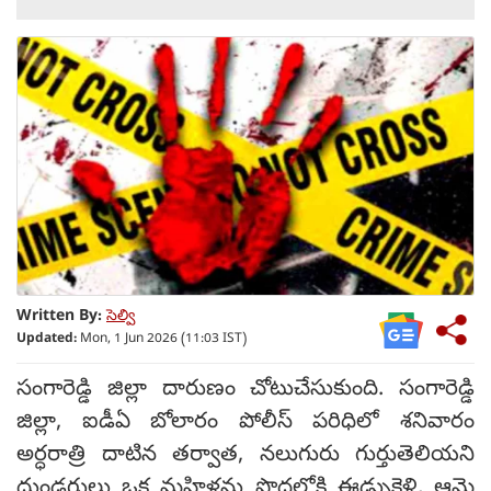
Written By:
సెల్వి
Updated:
Mon, 1 Jun 2026 (11:03 IST)
సంగారెడ్డి జిల్లా దారుణం చోటుచేసుకుంది. సంగారెడ్డి
జిల్లా, ఐడీఏ బోలారం పోలీస్ పరిధిలో శనివారం
అర్ధరాత్రి దాటిన తర్వాత, నలుగురు గుర్తుతెలియని
దుండగులు ఒక మహిళను పొదల్లోకి ఈడ్చుకెళ్లి, ఆమె