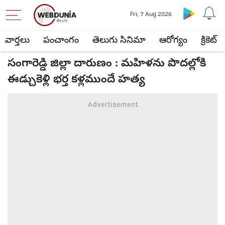
Fri, 7 Aug 2026
వార్తలు
పంచాంగం
తెలుగు సినిమా
ఆరోగ్యం
క్రికెట్
సంగారెడ్డి జిల్లా దారుణం : మహిళను పొదల్లోకి
ఈడ్చుకెళ్లి భర్త కళ్లముందే హత్య