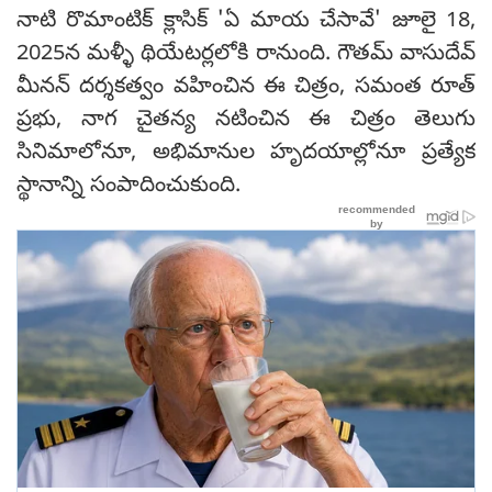
నాటి రొమాంటిక్ క్లాసిక్ 'ఏ మాయ చేసావే' జూలై 18,
2025న మళ్ళీ థియేటర్లలోకి రానుంది. గౌతమ్ వాసుదేవ్
మీనన్ దర్శకత్వం వహించిన ఈ చిత్రం, సమంత రూత్
ప్రభు, నాగ చైతన్య నటించిన ఈ చిత్రం తెలుగు
సినిమాలోనూ, అభిమానుల హృదయాల్లోనూ ప్రత్యేక
స్థానాన్ని సంపాదించుకుంది.