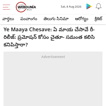
Sat, 8 Aug 2026
వార్తలు
పంచాంగం
తెలుగు సినిమా
ఆరోగ్యం
క్రికెట్
Ye Maaya Chesave: ఏ మాయ చేసావే రీ-
రిలీజ్: ప్రమోషన్ కోసం చైతూ- సమంత కలిసి
కనిపిస్తారా?