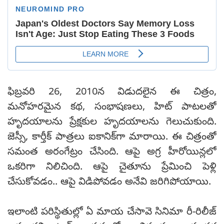
ఫిబ్రవరి 26, 2010న విడుదలైన ఈ చిత్రం,
మనోహరమైన కథ, సంభాషణలు, హిట్ పాటలతో
హృదయాలను ప్రేక్షకుల హృదయాలను గెలుచుకుంది.
జెస్సీ, కార్తీక్ పాత్రలు ఐకానిక్‌గా మారాయి. ఈ చిత్రంతో
సమంత అరంగేట్రం చేసింది. ఆపై అగ్ర హీరోయిన్లలో
ఒకరిగా నిలిచింది. ఆపై చైతూను ప్రేమించి పెళ్లి
చేసుకోవడం.. ఆపై విడిపోవడం అనేవి జరిగిపోయాయి.
ఇలాంటి పరిస్థితుల్లో ఏ మాయ చేసావె సినిమా రీ-రిలీజ్