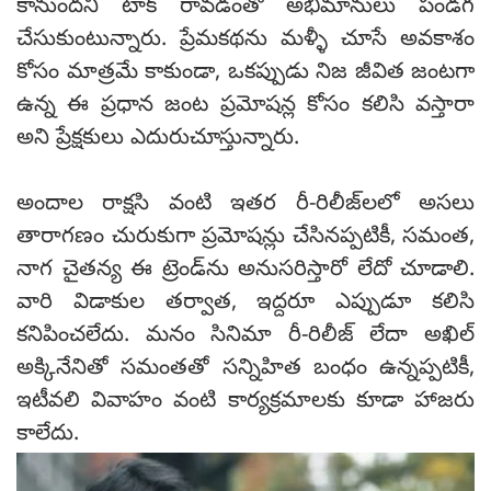
కానుందని టాక్ రావడంతో అభిమానులు పండగ
చేసుకుంటున్నారు. ప్రేమకథను మళ్ళీ చూసే అవకాశం
కోసం మాత్రమే కాకుండా, ఒకప్పుడు నిజ జీవిత జంటగా
ఉన్న ఈ ప్రధాన జంట ప్రమోషన్ల కోసం కలిసి వస్తారా
అని ప్రేక్షకులు ఎదురుచూస్తున్నారు.
అందాల రాక్షసి వంటి ఇతర రీ-రిలీజ్‌లలో అసలు
తారాగణం చురుకుగా ప్రమోషన్లు చేసినప్పటికీ, సమంత,
నాగ చైతన్య ఈ ట్రెండ్‌ను అనుసరిస్తారో లేదో చూడాలి.
వారి విడాకుల తర్వాత, ఇద్దరూ ఎప్పుడూ కలిసి
కనిపించలేదు. మనం సినిమా రీ-రిలీజ్ లేదా అఖిల్
అక్కినేనితో సమంతతో సన్నిహిత బంధం ఉన్నప్పటికీ,
ఇటీవలి వివాహం వంటి కార్యక్రమాలకు కూడా హాజరు
కాలేదు.