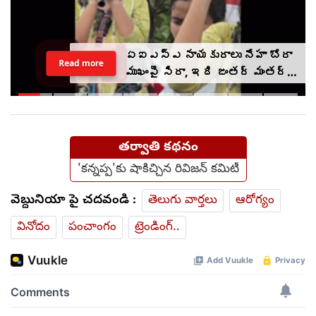
ఏఐఎస్ఎ నాయకురాలు నేహా బోరా
Read more
ముఖంపై సిరా, ఇది జంతర్ మంతర్
కాదంటూ...
తర్వాతి కథనం
'కన్నప్ప'కు షాకిచ్చిన రివిజన్ కమిటీ
వెబ్దునియా పై చదవండి :
తెలుగు వార్తలు
ఆరోగ్యం
వినోదం
పంచాంగం
ట్రెండింగ్..