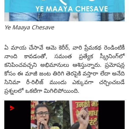
Ye Maaya Chesave
ఏ మాయ చేసావే ఆమె కెరీర్, వారి ప్రేమకథ రెండింటికీ
నాంది కావడంతో, సమంత ప్రత్యేక స్క్రీనింగ్‌లో
కనిపించవచ్చని అభిమానులు ఆశిస్తున్నారు. ప్రమోషన్ల
కోసం ఈ మాజీ జంట తిరిగి తెరపైకి వస్తారా లేదా అనేది
సినిమా రీ-రిలీజ్ ముందు ఎక్కువగా చర్చించబడే
ప్రశ్నలలో ఒకటిగా మిగిలిపోయింది.