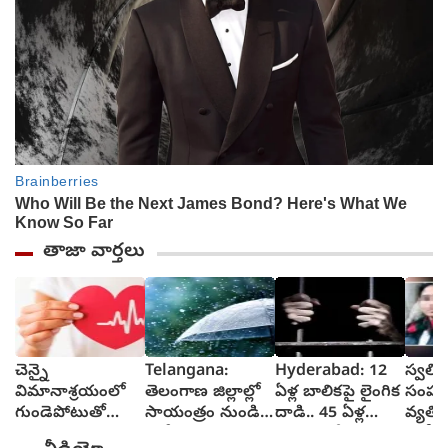
తాజా వార్తలు
చెన్నై
Telangana:
Hyderabad: 12
స్వలి
విమానాశ్రయంలో
తెలంగాణ జిల్లాల్లో
ఏళ్ల బాలికపై లైంగిక
సంపర్క
గుండెపోటుతో
సాయంత్రం నుండి
దాడి.. 45 ఏళ్ల
వ్యతిర
భవన నిర్మాణ
భారీ వర్షాలు
వ్యక్తికి పదేళ్ల కఠిన
చున్నీ