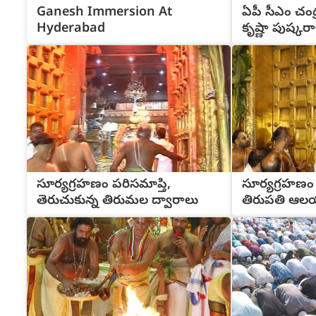
Ganesh Immersion At
ఏపీ సీఎం చం
Hyderabad
కృష్ణా పుష్కర
సూర్యగ్రహణం పరిసమాప్తి,
సూర్యగ్రహణం
తెరుచుకున్న తిరుమల ద్వారాలు
తిరుపతి ఆల