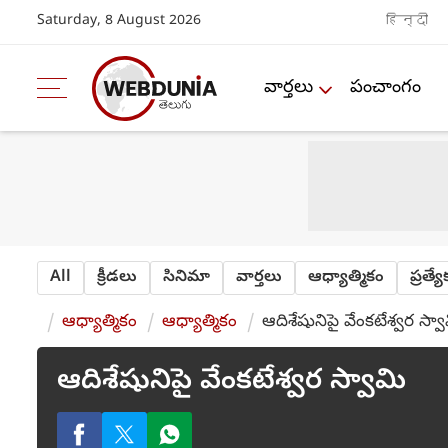
Saturday, 8 August 2026
हिन्दी
వార్తలు
పంచాంగం
All
క్రీడలు
సినిమా
వార్తలు
ఆధ్యాత్మికం
ప్రత్య
ఆధ్యాత్మికం
ఆధ్యాత్మికం
ఆదిశేషునిపై వేంకటేశ్వర స్వ
ఆదిశేషునిపై వేంకటేశ్వర స్వామి