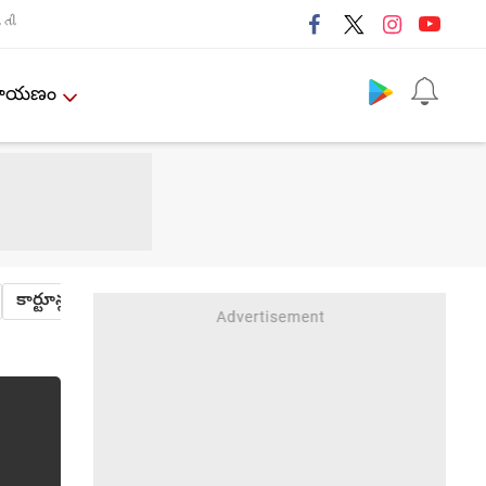
તી
Follow us
ేమాయణం
కార్టూన్లు