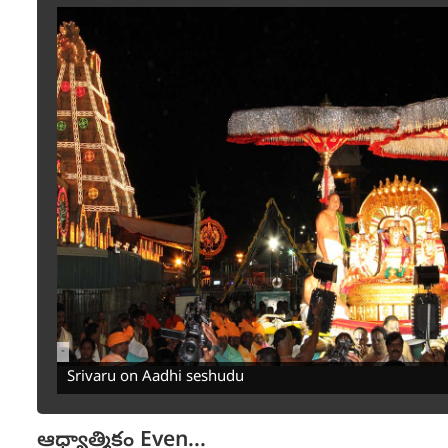
-
Srivaru on Aadhi seshudu
ఆధ్యాత్మికం
Even...