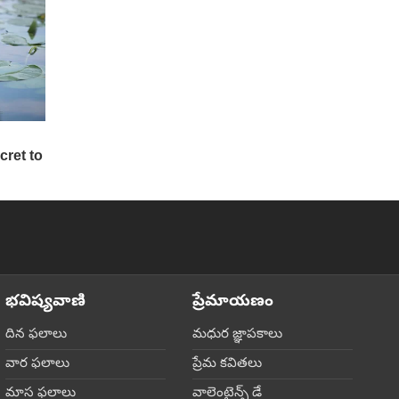
జరుగుతుంది. కిడ్నీ వ్యాధి
ఉన్నవారికి కొబ్బరి నీరు చాలా
మేలు చేస్తుంది. కొబ్బరి నీరు
చర్మానికి కూడా మేలు చేస్తుంది.
భవిష్యవాణి
ప్రేమాయణం
దిన ఫలాలు
మధుర జ్ఞాపకాలు
వార ఫలాలు
ప్రేమ కవితలు
మాస ఫలాలు
వాలెంటైన్స్ డే