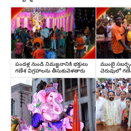
పండళ్ల నుండి నిమజ్జనానికి భక్తులు
ముంబై సబర్బన్‌
గణేశ విగ్రహాలను తీసుకువెళతారు
చెరువులో గణేష