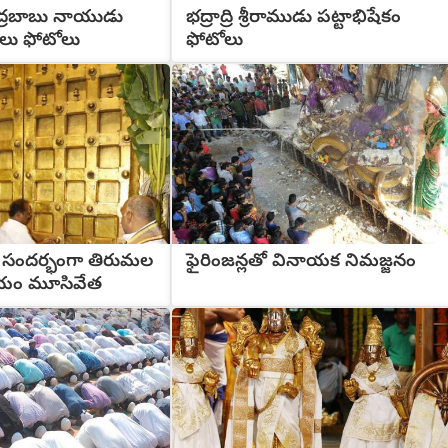
ద్రబాబు నాయుడు
భద్రాద్రి శ్రీరాముడు పట్టాభిషేకం
ాలు ఫోటోలు
ఫోటోలు
 సందర్భంగా తిరుమల
ఫైరింజన్లతో వినాయక నిమజ్జనం
యం మూసివేత