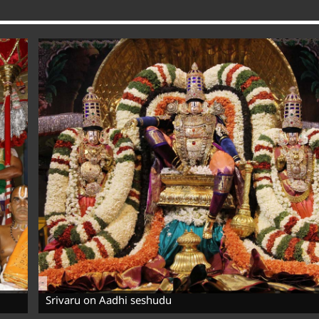
-
Srivaru on Aadhi seshudu