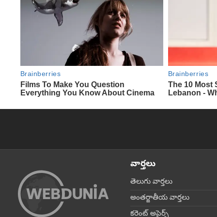
వార్తలు
తెలుగు వార్తలు
అంతర్జాతీయ వార్తలు
కరెంట్ అపైర్స్