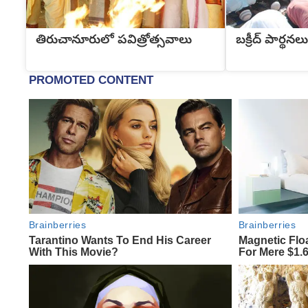
తిరుచానూరులో పవిత్రోత్సవాలు
బక్రీద్ పార్థనలు