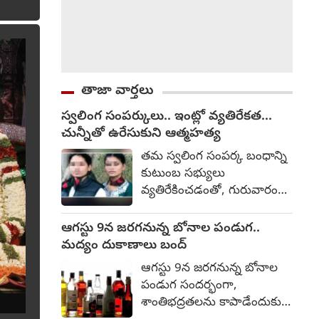
తాజా వార్తలు
స్వలింగ సంపర్కులు.. ఇంట్లో వ్యతిరేకత...
చున్నీతో ఉరేసుకుని ఆత్మహత్య
తమ స్వలింగ సంపర్క బంధాన్ని
కుటుంబ సభ్యులు
వ్యతిరేకించడంతో, గురువారం
నాడు మరణించిన స్థితిలో
కనిపించిన ఇద్దరు నేపాలీ
ఆగస్టు 9న జరగనున్న బోనాల పండుగ..
మహిళలు ఆత్మహత్య చేసుకుని
మద్యం దుకాణాలు బంద్
ఉండవచ్చని పోలీసులు
ఆగస్టు 9న జరగనున్న బోనాల
తెలిపారు. సిర్జన (22), రీటా
పండుగ సందర్భంగా,
(23)గా గుర్తించబడిన ఈ ఇద్దరు
శాంతిభద్రతలను కాపాడేందుకు
మహిళలు నేపాల్‌కు