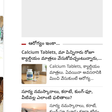
ఆరోగ్యం ఇంకా...
Calcium Tablets, మా పిన్నిగారు రోజూ
క్యాల్షియం మాత్రలు వేసుకోవచ్చంటున్నారు,
వేసుకోనా?
Calcium Tablets, క్యాల్షియం
మాత్రలు. ఏవయినా అవసరానికి
మించి వేసుకుంటే ఆరోగ్య
సమస్యలను తెస్తాయి.
సహజంగా ఈ మాత్రలను
సూర్య నమస్కారాలు, కరాటే, కుంగ్-ఫూ,
క్యాల్షియం తక్కువగా వున్నవారికి
వీటివల్ల ఎలాంటి ఫలితాలు?
వైద్యులు సూచిస్తారు.
సూర్య నమస్కారాలు, కరాటే,
ఆస్టియోపోరోసిస్ లేదంటే