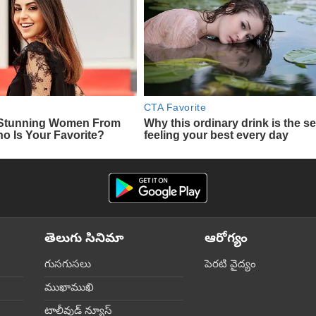
తెలుగు సినిమా
ఆరోగ్యం
గుసగుసలు
పెరటి వైద్యం
ముఖాముఖి
టాలీవుడ్ న్యూస్