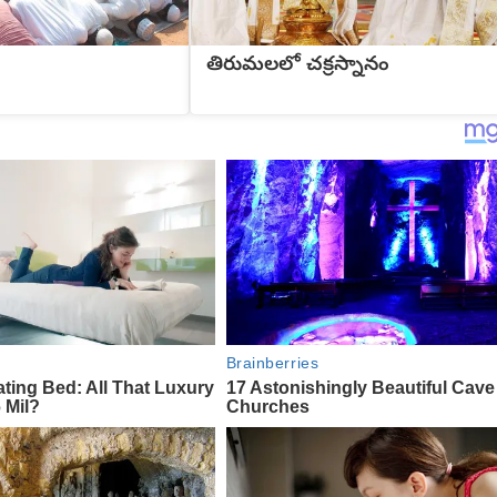
తిరుమలలో చక్రస్నానం