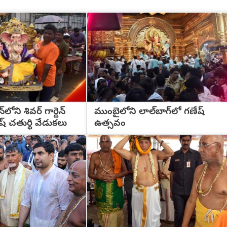
లోని శివర్ గార్డెన్
ముంబైలోని లాల్‌బాగ్‌లో గణేష్
్ చతుర్థి వేడుకలు
ఉత్సవం