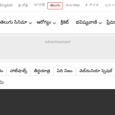
English
தமிழ்
मराठी
తెలుగు
മലയാളം
ಕನ್ನಡ
ગુજરા
తెలుగు సినిమా
ఆరోగ్యం
క్రికెట్
భవిష్యవాణి
ప్ర
ేకం
హాట్‌షాట్స్
తీర్థయాత్ర
ఏది నిజం
వెబ్‌దునియా స్పెషల్
ామి