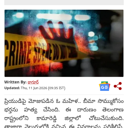
Written By:
ఠాగూర్
Updated:
Thu, 11 Jun 2026 (09:35 IST)
ప్రియుడిపై మోజుపడిన ఓ మహిళ.. బీమా సొమ్ముకోసం
భర్తను హత్య చేసింది. ఈ దారుణం తెలంగాణ
రాష్ట్రంలోని కామారెడ్డి జిల్లాలో చోటుచేసుకుంది.
తాజాగా వెలుగులోకి వచ్చిన ఈ వివరాలను పరిశీలిస్తే,