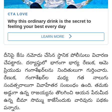
దీనిపై కేసు నమోదు చేసిన స్థానిక పోలీసులు విచారణ
చేపట్టారు. దర్యాప్తులో భాగంగా భార్య రేణుక, ఆమె
ప్రియుడు గంగాశేఖర్‌లను నిందితులుగా గుర్తించారు.
రేణుక, గంగాశేఖర్‌ల మధ్య గత నాలుగు
సంవత్సరాలుగా వివాహేతర సంబంధం ఉంది. తమకు
అడ్డుగా ఉన్న రాజయ్యను తొలగించి ఆయన పేరుమీద
ఉన్న బీమా సొమ్ము కాజేసేందుకు వారివురు పథకం
పన్నారు.