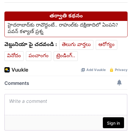
తర్వాతి కథనం
హైదరాబాద్‌కు రావొద్దంటే.. రాహుల్‌‌కు దక్షిణాదిలో ఏంపని?
పవన్ కళ్యాణ్ ప్రశ్న
వెబ్దునియా పై చదవండి :
తెలుగు వార్తలు
ఆరోగ్యం
వినోదం
పంచాంగం
ట్రెండింగ్..