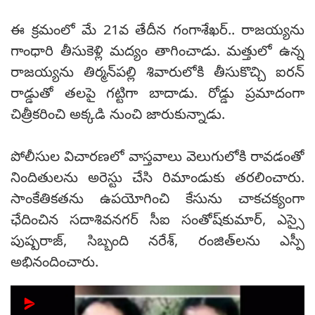
ఈ క్రమంలో మే 21వ తేదీన గంగాశేఖర్‌.. రాజయ్యను
గాంధారి తీసుకెళ్లి మద్యం తాగించాడు. మత్తులో ఉన్న
రాజయ్యను తిర్మన్‌పల్లి శివారులోకి తీసుకొచ్చి ఐరన్‌
రాడ్డుతో తలపై గట్టిగా బాదాడు. రోడ్డు ప్రమాదంగా
చిత్రీకరించి అక్కడి నుంచి జారుకున్నాడు.
పోలీసుల విచారణలో వాస్తవాలు వెలుగులోకి రావడంతో
నిందితులను అరెస్టు చేసి రిమాండుకు తరలించారు.
సాంకేతికతను ఉపయోగించి కేసును చాకచక్యంగా
ఛేదించిన సదాశివనగర్‌ సీఐ సంతోష్‌కుమార్, ఎస్సై
పుష్పరాజ్, సిబ్బంది నరేశ్, రంజిత్‌లను ఎస్పీ
అభినందించారు.