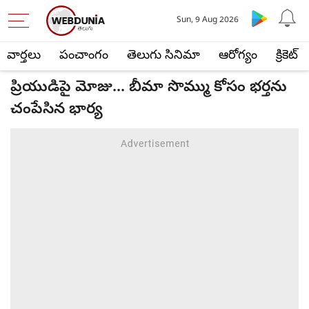
Sun, 9 Aug 2026
వార్తలు
పంచాంగం
తెలుగు సినిమా
ఆరోగ్యం
క్రికెట్
ప్రియుడిపై మోజు... బీమా సొమ్ము కోసం భర్తను
చంపేసిన భార్య