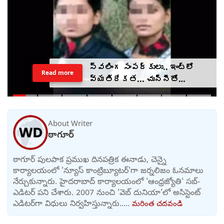
స్వలింగ సంపర్కులు.. ఇంట్లో
Read more
వ్యతిరేకత... చున్నీతో
ఉరేసుకుని ఆత్మహత్య
About Writer
ఠాగూర్
ఠాగూర్ పులపాక ప్రముఖ దినపత్రిక ఈనాడు, చెన్నై
కార్యాలయంలో 'న్యూస్ కాంట్రిబ్యూటర్‌'గా జర్నలిజం ఓనమాలు
నేర్చుకున్నారు. హైదరాబాద్ కార్యాలయంలో 'ఆంధ్రజ్యోతి' సబ్-
ఎడిటర్ పని చేశారు. 2007 నుంచి 'వెబ్ దునియా'లో అసిస్టెంట్
ఎడిటర్‌‌గా విధులు నిర్వహిస్తున్నారు.....
మరింత చదవండి