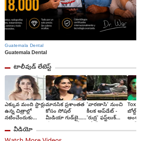
టాలీవుడ్ లేటెస్ట్
ఎక్కువ మంది స్టార్లు
మానసిక ప్రశాంతత
'వారణాసి' నుంచి
Toxic:
ఉన్న చిత్రాల్లో
కోసం సోషల్
కీలక అప్‌డేట్ -
బోల్డ్, ర
నటించేందుకు
మీడియా గుడ్‌బై...
'రుద్ర' ఫస్ట్‌లుక్
అంశా
జంకుతాను :
'ప్రేమలు' బ్యూటీ
రిలీజ్
యష్..
వీడియో
నయనతార
వెల్లడి
అద్వాన
టాక్సిక