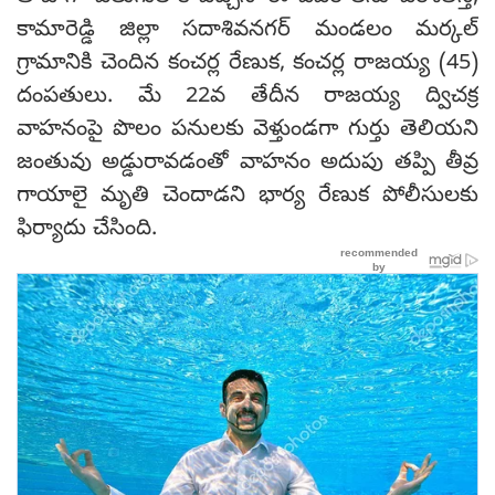
కామారెడ్డి జిల్లా సదాశివనగర్‌ మండలం మర్కల్‌
గ్రామానికి చెందిన కంచర్ల రేణుక, కంచర్ల రాజయ్య (45)
దంపతులు. మే 22వ తేదీన రాజయ్య ద్విచక్ర
వాహనంపై పొలం పనులకు వెళ్తుండగా గుర్తు తెలియని
జంతువు అడ్డురావడంతో వాహనం అదుపు తప్పి తీవ్ర
గాయాలై మృతి చెందాడని భార్య రేణుక పోలీసులకు
ఫిర్యాదు చేసింది.