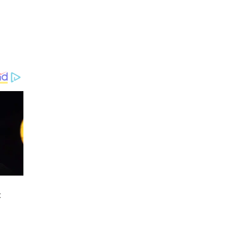
రక్తం వచ్చినా కొబ్బరి నీళ్లు
తాగడం వల్ల మేలు జరుగుతుంది.
కిడ్నీ వ్యాధి ఉన్నవారికి కొబ్బరి
నీరు చాలా మేలు చేస్తుంది.
కొబ్బరి నీరు చర్మానికి కూడా మేలు
చేస్తుంది.