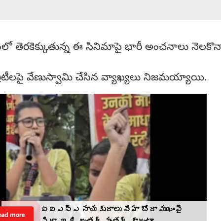
్వంలో తెరకెక్కుతున్న ఈ సినిమాపై భారీ అంచనాలు నెలకొన
రిటీలపై వేణుస్వామి చేసిన వ్యాఖ్యలు నిజమయ్యాయి.
ఏఐఎస్ఎ నాయకురాలు నేహా బోరా ముఖంపై
ead more
సిరా, ఇది జంతర్ మంతర్ కాదంటూ...