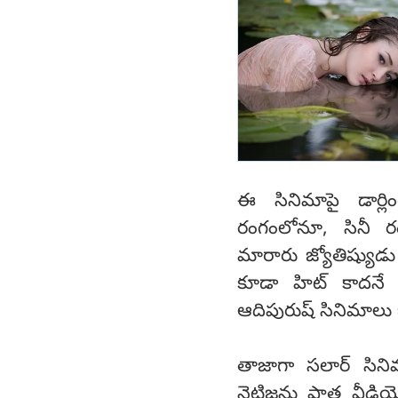
ఈ సినిమాపై డార్ల
రంగంలోనూ, సినీ ర
మారారు జ్యోతిష్యుడు
కూడా హిట్ కాదనే వి
ఆదిపురుష్ సినిమాలు బ
తాజాగా సలార్ సిన
నెటిజన్లు పాత వీడి