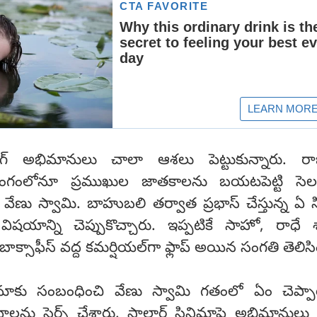
ింగ్ అభిమానులు చాలా ఆశలు పెట్టుకున్నారు. ర
ంగంలోనూ ప్రముఖుల జాతకాలను బయటపెట్టి సెలబ్ర
 వేణు స్వామి. బాహుబలి తర్వాత ప్రభాస్ చేస్తున్న ఏ 
షయాన్ని చెప్పుకొచ్చారు. ఇప్పటికే సాహో, రాధే శ
ాక్సాఫీస్ వద్ద కమర్షియల్‌గా ఫ్లాప్ అయిన సంగతి తెలిసి
ిమాకు సంబంధించి వేణు స్వామి గతంలో ఏం చెప్ప
యోలను సెర్చ్ చేశారు. సాలార్ సినిమాపై అభిమానుల