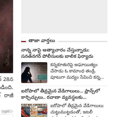
తాజా వార్తలు
నాన్న నాపై అత్యాచారం చేస్తున్నాడు:
సనత్‌నగర్ పోలీసులకు బాలిక ఫిర్యాదు
కన్నకూతురిపై అఘాయిత్యం
చేసాడు ఓ కామాంధ తండ్రి.
పూటుగా మద్యం సేవించి కన్న
బర్ 28న
కుమార్తె పైన పలుమార్లు
డింది.
అత్యాచారం చేసిన దారుణ
ఐరోపాలో తీవ్రమైన వేడిగాలులు... ఫ్రాన్స్‌లో
్ రాజీ
ఘటన బాధిత బాలిక ఫిర్యాదుతో
కార్చిచ్చులు.. రవాణా వ్యవస్థలకు
వెలుగులోకి వచ్చింది. పోలీసులు
అంతరాయం
ఐరోపాలో తీవ్రమైన వేడిగాలులు
వెల్లడించిన వివరాలు ఇలా
చుట్టుముట్టడంతో, ఇటలీ
వున్నాయి. హైదరాబాదులోని