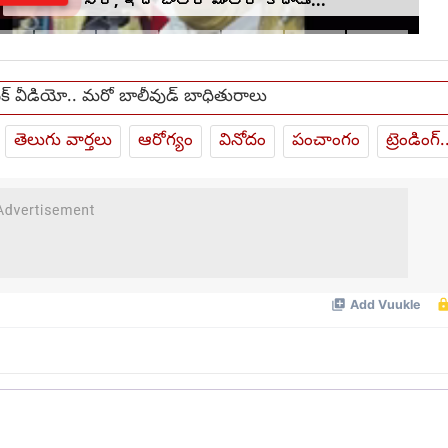
ఫేక్ వీడియో.. మరో బాలీవుడ్ బాధితురాలు
తెలుగు వార్తలు
ఆరోగ్యం
వినోదం
పంచాంగం
ట్రెండింగ్.