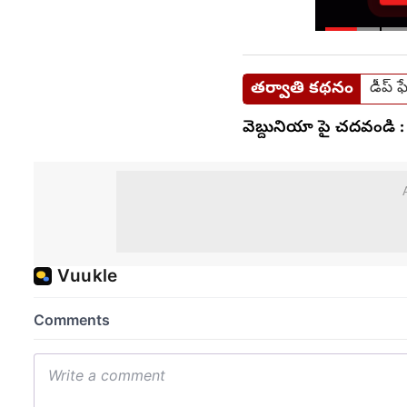
తర్వాతి కథనం
డీప్ 
వెబ్దునియా పై చదవండి :