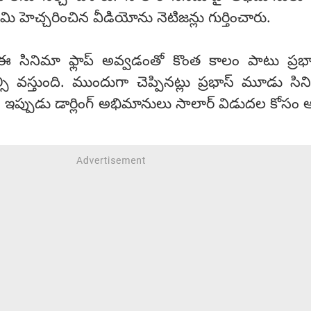
్వామి హెచ్చరించిన వీడియోను నెటిజన్లు గుర్తించారు.
 ఈ సినిమా ఫ్లాప్ అవ్వడంతో కొంత కాలం పాటు ప్ర
ల్సి వస్తుంది. ముందుగా చెప్పినట్లు ప్రభాస్ మూడు సి
ి. ఇప్పుడు డార్లింగ్ అభిమానులు సాలార్ విడుదల కోసం ఆస