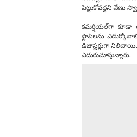
పెట్టుకోవద్దని వేణు స
కమర్షియల్‌గా కూడా
ఫ్లాప్‌లను ఎదుర్కోవా
డిజాస్టర్లుగా నిలిచాయ
ఎదురుచూస్తున్నారు.