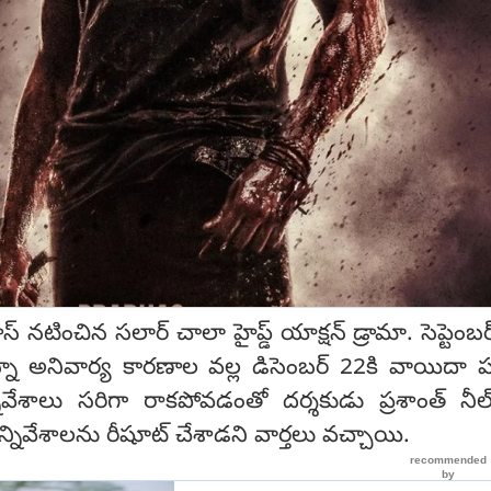
భాస్ నటించిన సలార్ చాలా హైప్డ్ యాక్షన్ డ్రామా. సెప్టెం
్నా అనివార్య కారణాల వల్ల డిసెంబర్ 22కి వాయిదా ప
నివేశాలు సరిగా రాకపోవడంతో దర్శకుడు ప్రశాంత్ నీల
్నివేశాలను రీషూట్ చేశాడని వార్తలు వచ్చాయి.