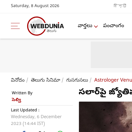
Saturday, 8 August 2026
हिन्दी
వార్తలు
పంచాంగం
వినోదం
తెలుగు సినిమా
గుసగుసలు
Astrologer Venu
సలార్‌పై జ్యోత
Written By
సెల్వి
Last Updated :
Wednesday, 6 December
2023 (14:44 IST)