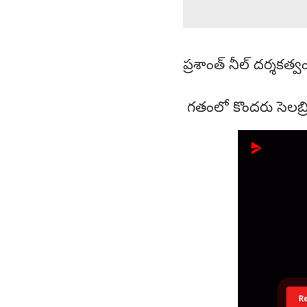
ప్రశాంత్ నీల్ దర్శకత
గతంలో కొందరు సెలబ్
R