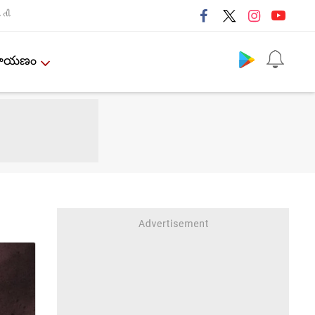
તી
Follow us
ేమాయణం