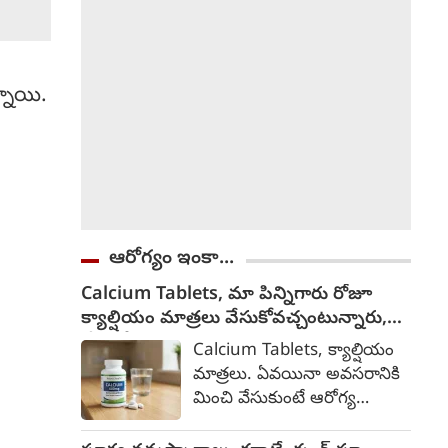
్నాయి.
ఆరోగ్యం ఇంకా...
Calcium Tablets, మా పిన్నిగారు రోజూ
క్యాల్షియం మాత్రలు వేసుకోవచ్చంటున్నారు,
వేసుకోనా?
Calcium Tablets, క్యాల్షియం
మాత్రలు. ఏవయినా అవసరానికి
మించి వేసుకుంటే ఆరోగ్య
సమస్యలను తెస్తాయి. సహజంగా
ఈ మాత్రలను క్యాల్షియం