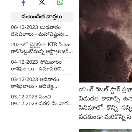
సంబంధిత వార్తలు
06-12-2023 బుధవారం
దినఫలాలు - మహావిష్ణువును
ఆరాధించిన పురోభివృద్ధి...
2023లో డైరైక్టుగా KTR సీఎం:
రాసిపెట్టుకోమన్న ఆస్ట్రాలజర్
వేణుస్వామి, కానీ ఇలా
04-12-2023 సోమవారం
జరిగిందేంటి?
రాశిఫలాలు - ఉమాపతిని
ఆరాధించిన శుభం, జయం
03-12-2023 ఆదివారం
చేకూరుతుంది...
రాశిఫలాలు - ఆదిత్య
యంగ్ రెబల్ స్టార్ ప్ర
హృదయం చదివిన లేక విన్నా
03.12.2023 నుంచి
విడుదల కావాల్సి ఉన
సర్వదా శుభం..
09.12.2023 వరకు మీ వార
సినిమాలో కొన్ని సన్
రాశిఫలాలు
పడకుండా మరికొన్ని సన