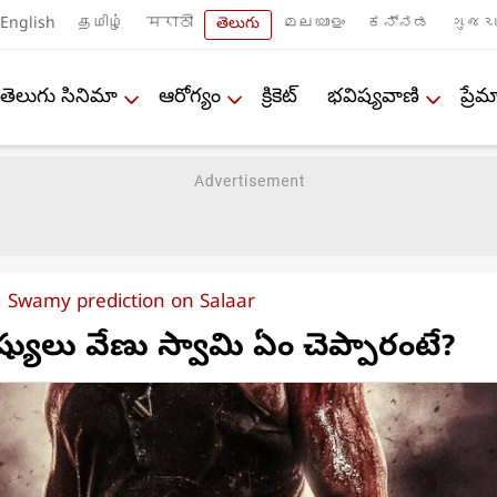
English
தமிழ்
मराठी
తెలుగు
മലയാളം
ಕನ್ನಡ
ગુજરા
తెలుగు సినిమా
ఆరోగ్యం
క్రికెట్
భవిష్యవాణి
ప్ర
 Swamy prediction on Salaar
ిష్యులు వేణు స్వామి ఏం చెప్పారంటే?