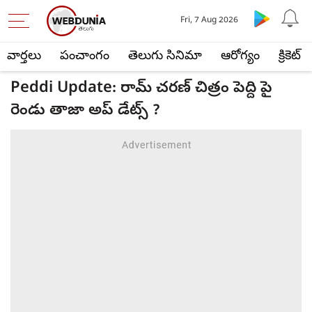
Fri, 7 Aug 2026
వార్తలు
పంచాంగం
తెలుగు సినిమా
ఆరోగ్యం
క్రికెట్
Peddi Update: రామ్ చరణ్ చిత్రం పెద్ది పై
రెండు తాజా అప్ డేట్స్ ?