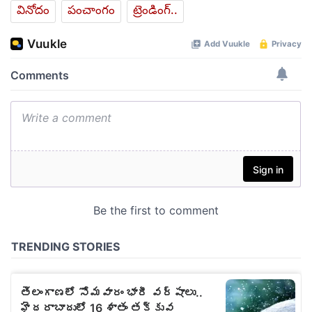
వినోదం
పంచాంగం
ట్రెండింగ్..