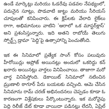
ఉండే మార్కెట్లు మరియు ఓడరేవు పడవల నేపథ్యంలో,
పదునైన సూట్లు, పొడవాటి జుట్టు మరియు సీరియస్
చూపులతో కనిపించారు. ఈ క్లిప్‌లకు వేలాది లైక్‌లు
రాగా, అభిమానులు వాటిని 'ఆరాలో ఒక మాస్టర్‌క్లాస్'
అని ప్రశంసిస్తున్నారు. ఇది అతని రాబోయే తెలుగు
స్పోర్ట్స్ డ్రామా 'పెద్ది'పై ఉత్సాహాన్ని పెంచుతోంది.
ఇక ఈ సినిమాలో ప్రత్యేక సాంగ్ కోసం పలువురు
హీరోయిన్లు అప్రోజ్ అయినట్లు అందులో ఒకరిద్దు కన్
ఖరారు అయినట్లు వార్తలు వినిపించాయి. తాజాగా మరో
వార్త వినిపిస్తోంది. డెకాయిట్ సినిమాలో నటించిన
మ్రుణాలి ఠాగూర్ పేరు బయటకు వచ్చింది. ఆమె చేసిన
సినిమాను రామ్ చరణ్ అభినందనలు చెప్పడం కూడా ఓ
కారణంగా విశ్లేషకులు పేర్కొంటున్నారు. ఇక మరోవైపు
పెద్ది రిలీజ్ డేట్ కూడా వాయిదా పడినట్లు లేదనీ, ఏప్రిల్