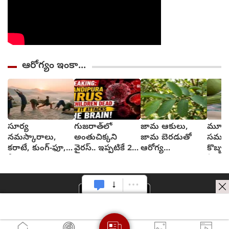
ఆరోగ్యం ఇంకా...
సూర్య
గుజరాత్‌లో
జామ ఆకులు,
మూత్ర
నమస్కారాలు,
అంతుచిక్కని
జామ బెరడుతో
సమస్య
కరాటే, కుంగ్-ఫూ,
వైరస్.. ఇప్పటికే 22
ఆరోగ్య
కొబ్బర
వీటివల్ల ఎలాంటి
మంది మృత్యువాత
ప్రయోజనాలు
ఏమవు
ఫలితాలు?