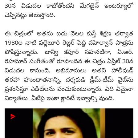
30న విడుదల కాబోతోందని మేగజైన్ ఇంటర్యూలో
చెప్పినట్లు తెలుస్తోంది.
ఈ చిత్రంలో అతను ఐదు నెలల కుస్తీ శిక్షణ తర్వాత
1980ల నాటి పల్లెటూరి రెజ్లర్ పెద్ది పహెల్వాన్ పాత్రను
పోషిస్తున్నాడు. జాన్వీ కపూర్ సహనటిగా, ఏ.ఆర్.
రెహమాన్ సంగీతంతో రూపొందిన ఈ చిత్రం ఏప్రిల్ 30న
విడుదల కానుంది. అభిమానులు అతని హాలీవుడ్
తరహా హుందాతనాన్ని, దర్శకుడి డ్రీమ్-టీమ్ వైబ్‌ను
ప్రశంసిస్తూ ఎడిట్‌లను పంచుకుంటున్నారు. ఏది ఏమైనా
నిర్మాతలు వీటిపై ఇంకా క్లారిటీ ఇవ్వాల్సి వుంది.