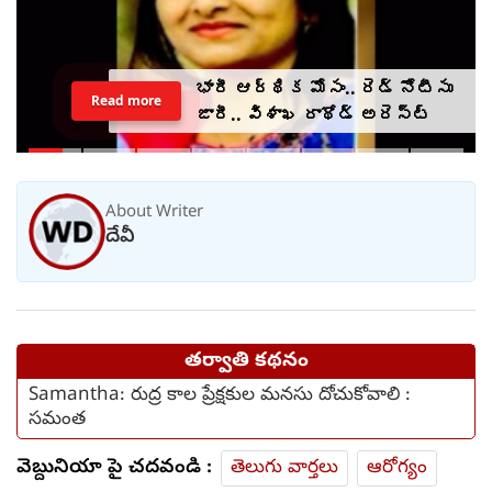
భారీ ఆర్థిక మోసం.. రెడ్ నోటీసు
Read more
జారీ.. విశాఖ రాథోడ్‌‌ అరెస్ట్
About Writer
దేవీ
తర్వాతి కథనం
Samantha: రుద్ర కాల ప్రేక్షకుల మనసు దోచుకోవాలి :
సమంత
వెబ్దునియా పై చదవండి :
తెలుగు వార్తలు
ఆరోగ్యం