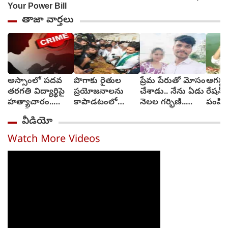
తాజా వార్తలు
అస్సాంలో పదవ
పొగాకు రైతుల
ప్రేమ పేరుతో మోసం
ఆగస్టు
తరగతి విద్యార్థిపై
ప్రయోజనాలను
చేశాడు.. నేను ఏడు
రేషన్ 
హత్యాచారం..
కాపాడటంలో
నెలల గర్భిణి..
పంపిణ
ఫంక్షన్‌కు వెళ్లిన
సర్కారు విఫలం..
న్యాయం కావాలి
తెలంగ
వీడియో
తల్లి.. మంచంపై
వైఎస్ జగన్
(video)
విగతజీవిగా..?
Watch More Videos