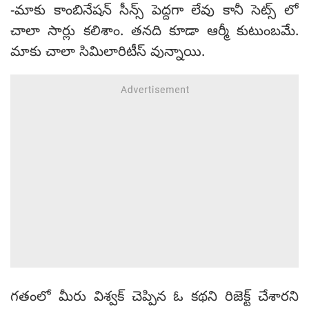
-మాకు కాంబినేషన్ సీన్స్ పెద్దగా లేవు కానీ సెట్స్ లో
చాలా సార్లు కలిశాం. తనది కూడా ఆర్మీ కుటుంబమే.
మాకు చాలా సిమిలారిటీస్ వున్నాయి.
గతంలో మీరు విశ్వక్ చెప్పిన ఓ కథని రిజెక్ట్ చేశారని