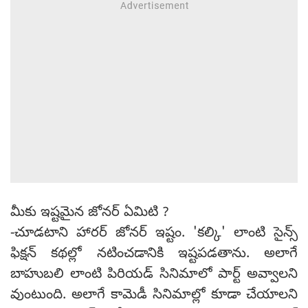
మీకు ఇష్టమైన జోనర్ ఏమిటి ?
-చూడటాని హారర్ జోనర్ ఇష్టం. 'కల్కి' లాంటి సైన్స్
ఫిక్షన్ కథల్లో నటించడానికి ఇష్టపడతాను. అలాగే
బాహుబలి లాంటి పిరియడ్ సినిమాలో పార్ట్ అవ్వాలని
వుంటుంది. అలాగే కామెడీ సినిమాల్లో కూడా చేయాలని