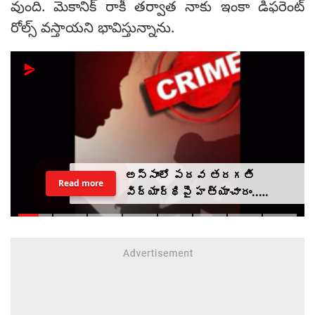
వుంది. మెకానిక్ రాకీ తర్వాత నాకు ఇంకా డిఫరెంట్
రోల్స్ వస్తాయని భావిస్తున్నాను.
అస్సాంలో పదవ తరగతి
Read more
విద్యార్థిపై హత్యాచారం..
ఫంక్షన్‌కు వెళ్లిన తల్లి..
మంచంపై విగతజీవిగా..?