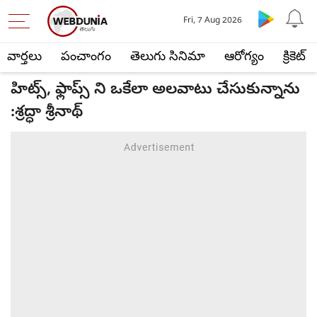
Fri, 7 Aug 2026
వార్తలు
పంచాంగం
తెలుగు సినిమా
ఆరోగ్యం
క్రికెట్
హిట్స్, ఫ్లాప్స్ ని ఒకేలా అలవాటు చేసుకున్నాను
:శ్రద్ధా శ్రీనాథ్