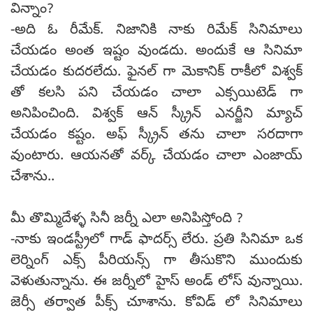
విన్నాం?
-అది ఓ రీమేక్. నిజానికి నాకు రిమేక్ సినిమాలు
చేయడం అంత ఇష్టం వుండదు. అందుకే ఆ సినిమా
చేయడం కుదరలేదు. ఫైనల్ గా మెకానిక్ రాకీలో విశ్వక్
తో కలసి పని చేయడం చాలా ఎక్సయిటెడ్ గా
అనిపించింది. విశ్వక్ ఆన్ స్క్రీన్ ఎనర్జీని మ్యాచ్
చేయడం కష్టం. అఫ్ స్క్రీన్ తను చాలా సరదాగా
వుంటారు. ఆయనతో వర్క్ చేయడం చాలా ఎంజాయ్
చేశాను..
మీ తొమ్మిదేళ్ళ సినీ జర్నీ ఎలా అనిపిస్తోంది ?
-నాకు ఇండస్ట్రీలో గాడ్ ఫాదర్స్ లేరు. ప్రతి సినిమా ఒక
లెర్నింగ్ ఎక్స్ పీరియన్స్ గా తీసుకొని ముందుకు
వెళుతున్నాను. ఈ జర్నీలో హైస్ అండ్ లోస్ వున్నాయి.
జెర్సీ తర్వాత పీక్స్ చూశాను. కోవిడ్ లో సినిమాలు