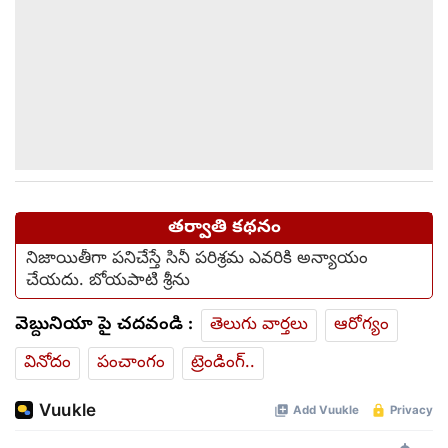
తర్వాతి కథనం
నిజాయితీగా పనిచేస్తే సినీ పరిశ్రమ ఎవరికి అన్యాయం
చేయదు. బోయపాటి శ్రీను
వెబ్దునియా పై చదవండి :
తెలుగు వార్తలు
ఆరోగ్యం
వినోదం
పంచాంగం
ట్రెండింగ్..