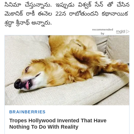
సినిమా చేస్తున్నాను. ఇప్పుడు విశ్వక్ సేన్ తో చేసిన
మెకానిక్ రాకీ ఈనెల 22న రాబోతుందని కథానాయిక
శ్రద్ధా శ్రీనాథ్ అన్నారు.