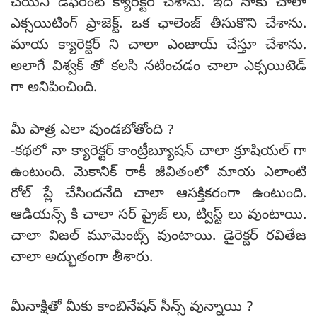
చేయని డిఫరెంట్ క్యారెక్టర్ చేశాను. ఇది నాకు చాలా
ఎక్సయిటింగ్ ప్రాజెక్ట్. ఒక ఛాలెంజ్ తీసుకొని చేశాను.
మాయ క్యారెక్టర్ ని చాలా ఎంజాయ్ చేస్తూ చేశాను.
అలాగే విశ్వక్ తో కలసి నటించడం చాలా ఎక్సయిటెడ్
గా అనిపించింది.
మీ పాత్ర ఎలా వుండబోతోంది ?
-కథలో నా క్యారెక్టర్ కాంట్రీబ్యూషన్ చాలా క్రూషియల్ గా
ఉంటుంది. మెకానిక్ రాకీ జీవితంలో మాయ ఎలాంటి
రోల్ ప్లే చేసిందనేది చాలా ఆసక్తికరంగా ఉంటుంది.
ఆడియన్స్ కి చాలా సర్ ప్రైజ్ లు, ట్విస్ట్ లు వుంటాయి.
చాలా విజల్ మూమెంట్స్ వుంటాయి. డైరెక్టర్ రవితేజ
చాలా అద్భుతంగా తీశారు.
మీనాక్షితో మీకు కాంబినేషన్ సీన్స్ వున్నాయి ?