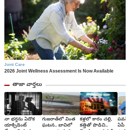
తాజా వార్తలు
నా భర్తను ఏదొక
గుజరాత్‌లో వింత
కళ్లలో కారం చల్లి,
పవన్ 
యాక్సిడెంట్
ఘటన.. బావిలో
కత్తితో పొడిచి..
ఏపీ హ