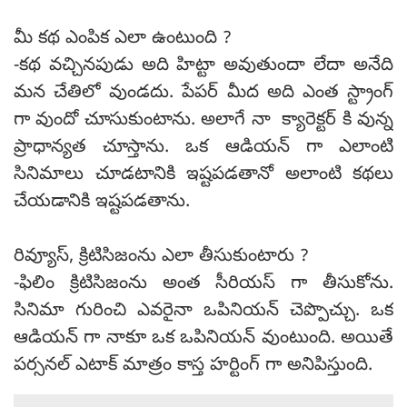
మీ కథ ఎంపిక ఎలా ఉంటుంది ?
-కథ వచ్చినపుడు అది హిట్టా అవుతుందా లేదా అనేది
మన చేతిలో వుండదు. పేపర్ మీద అది ఎంత స్ట్రాంగ్
గా వుందో చూసుకుంటాను. అలాగే నా క్యారెక్టర్ కి వున్న
ప్రాధాన్యత చూస్తాను. ఒక ఆడియన్ గా ఎలాంటి
సినిమాలు చూడటానికి ఇష్టపడతానో అలాంటి కథలు
చేయడానికి ఇష్టపడతాను.
రివ్యూస్, క్రిటిసిజంను ఎలా తీసుకుంటారు ?
-ఫిలిం క్రిటిసిజంను అంత సీరియస్ గా తీసుకోను.
సినిమా గురించి ఎవరైనా ఒపినియన్ చెప్పొచ్చు. ఒక
ఆడియన్ గా నాకూ ఒక ఒపినియన్ వుంటుంది. అయితే
పర్సనల్ ఎటాక్ మాత్రం కాస్త హర్టింగ్ గా అనిపిస్తుంది.