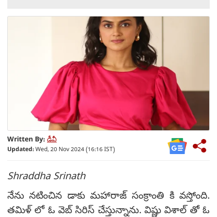
Written By:
డీవీ
Updated:
Wed, 20 Nov 2024 (16:16 IST)
Shraddha Srinath
నేను నటించిన డాకు మహారాజ్ సంక్రాంతి కి వస్తోంది.
తమిళ్ లో ఓ వెబ్ సిరిస్ చేస్తున్నాను. విష్ణు విశాల్ తో ఓ