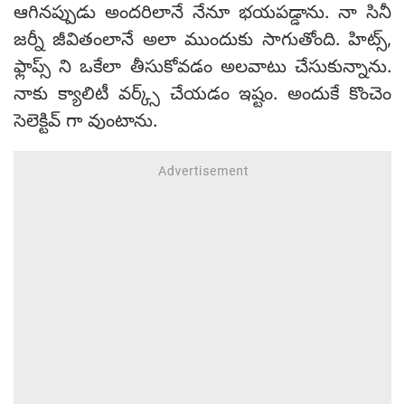
ఆగినప్పుడు అందరిలానే నేనూ భయపడ్డాను. నా సినీ
జర్నీ జీవితంలానే అలా ముందుకు సాగుతోంది. హిట్స్,
ఫ్లాప్స్ ని ఒకేలా తీసుకోవడం అలవాటు చేసుకున్నాను.
నాకు క్యాలిటీ వర్క్స్ చేయడం ఇష్టం. అందుకే కొంచెం
సెలెక్టివ్ గా వుంటాను.