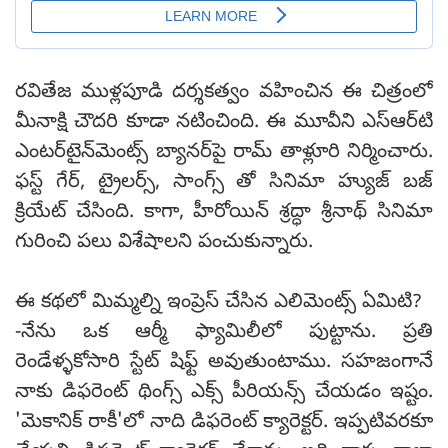
రవితేజ ముళ్లపూడి దర్శకత్వం వహించిన ఈ చిత్రంలో
మీనాక్షి చౌదరి కూడా నటించింది. ఈ మూవీని ఎస్‌ఆర్‌టి
ఎంటర్‌టైన్‌మెంట్స్ బ్యానర్‌పై రామ్ తాళ్లూరి నిర్మించారు.
ఫస్ట్ గేర్, ట్రైలర్స్, సాంగ్స్ తో సినిమా హ్యుజ్ బజ్
క్రియేట్ చేసింది. కాగా, హీరోయిన్ శ్రద్ధా శ్రీనాథ్ సినిమా
గురించి పలు విశేషాలని పంచుకున్నారు.
ఈ కథలో మిమ్మల్ని ఇంప్రెస్ చేసిన ఎలిమెంట్స్ ఏమిటి?
-నేను ఒక ఆర్మీ ఫ్యామిలీలో పుట్టాను. ప్రతి
రెండేళ్ళకోసారి స్టేట్ షిఫ్ట్ అవుతుంటాము. సహజంగానే
నాకు డిఫరెంట్ థింగ్స్ ఎక్స్ పీరియన్స్ చేయడం ఇష్టం.
'మెకానిక్ రాకీ'లో నాది డిఫరెంట్ క్యారెక్టర్. ఇప్పటివరకూ