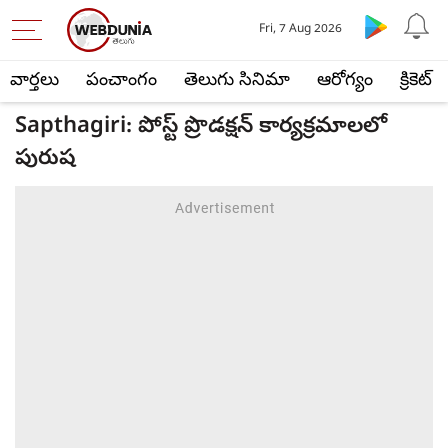
Fri, 7 Aug 2026
వార్తలు
పంచాంగం
తెలుగు సినిమా
ఆరోగ్యం
క్రికెట్
Sapthagiri: పోస్ట్ ప్రొడక్షన్ కార్యక్రమాలలో
పురుష