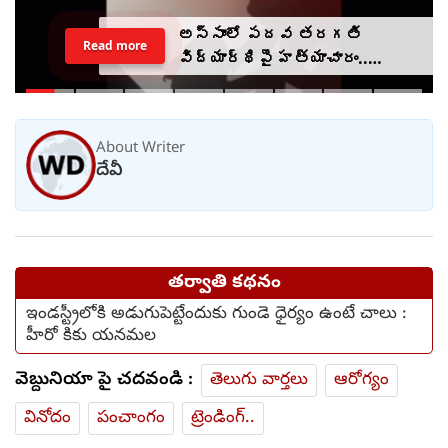
అస్సాంలో పదవ తరగతి
Read more
విద్యార్థిపై హత్యాచారం..
ఫంక్షన్‌కు వెళ్లిన తల్లి..
మంచంపై విగతజీవిగా..?
About Writer
దేవీ
తర్వాతి కథనం
ఇండస్ట్రీలోకి అడుగుపెట్టేందుకు గుండె ధైర్యం ఉంటే చాలు :
హీరో కికు యనమల
వెబ్దునియా పై చదవండి :
తెలుగు వార్తలు
ఆరోగ్యం
వినోదం
పంచాంగం
ట్రెండింగ్..