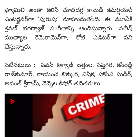
ఫ్యామిలీ అంతా కలిసి చూడదగ్గ కామెడీ కమర్షియల్
ఎంటర్టైనర్‌గా ‘పురుష:’ రూపొందుతోంది. ఈ మూవీకి
శ్రవణ్ భరద్వాజ్ సంగీతాన్ని అందిస్తున్నారు. సతీష్
ముత్యాల కెమెరామెన్‌గా, కోటి ఎడిటర్‌గా పని
చేస్తున్నారు.
నటీనటులు : పవన్ కళ్యాణ్ బత్తుల, సప్తగిరి, కసిరెడ్డి
రాజ్‌కుమార్, రాయంచ కొక్కుర, విషిక, హాసిని సుధీర్,
అనంత్ శ్రీరామ్, వెన్నెల కిషోర్ తదితరులు