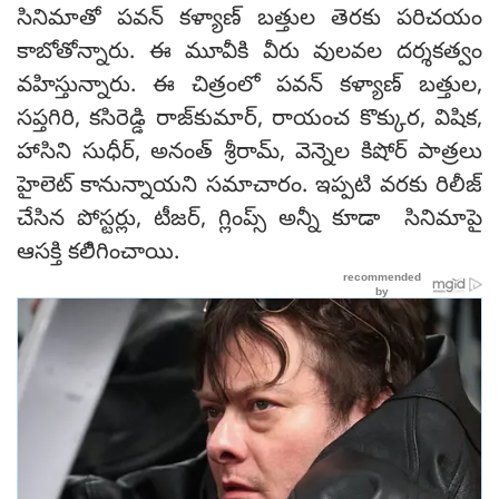
సినిమాతో పవన్ కళ్యాణ్ బత్తుల తెరకు పరిచయం
కాబోతోన్నారు. ఈ మూవీకి వీరు వులవల దర్శకత్వం
వహిస్తున్నారు. ఈ చిత్రంలో పవన్ కళ్యాణ్ బత్తుల,
సప్తగిరి, కసిరెడ్డి రాజ్‌కుమార్, రాయంచ కొక్కుర, విషిక,
హాసిని సుధీర్, అనంత్ శ్రీరామ్, వెన్నెల కిషోర్ పాత్రలు
హైలెట్ కానున్నాయని సమాచారం. ఇప్పటి వరకు రిలీజ్
చేసిన పోస్టర్లు, టీజర్, గ్లింప్స్ అన్నీ కూడా సినిమాపై
ఆసక్తి కలిిగించాయి.