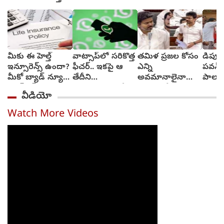
మీకు ఈ హెల్త్
వాట్సాప్‌లో సరికొత్త
తమిళ ప్రజల కోసం
డిప్య
ఇన్సూరెన్స్ ఉందా?
ఫీచర్.. ఇకపై ఆ
ఎన్ని
పవన్‌ 
మీకో బ్యాడ్ న్యూస్‌,
తేదీని
అవమానాలైనా
పాలాభ
క్యాష్‌లెస్
వెల్లడించాల్సిందే?
ఎదుర్కొనేందుకు
ఎందు
వీడియో
చికిత్స‌ల‌కు
సిద్ధం : సీఎం విజయ్
తాత్కాలికంగా బ్రేక్
Watch More Videos