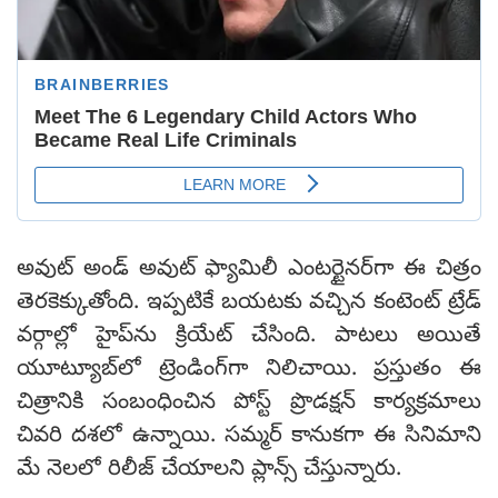
అవుట్ అండ్ అవుట్ ఫ్యామిలీ ఎంటర్టైనర్‌గా ఈ చిత్రం
తెరకెక్కుతోంది. ఇప్పటికే బయటకు వచ్చిన కంటెంట్ ట్రేడ్
వర్గాల్లో హైప్‌ను క్రియేట్ చేసింది. పాటలు అయితే
యూట్యూబ్‌లో ట్రెండింగ్‌గా నిలిచాయి. ప్రస్తుతం ఈ
చిత్రానికి సంబంధించిన పోస్ట్ ప్రొడక్షన్ కార్యక్రమాలు
చివరి దశలో ఉన్నాయి. సమ్మర్ కానుకగా ఈ సినిమాని
మే నెలలో రిలీజ్ చేయాలని ప్లాన్స్ చేస్తున్నారు.