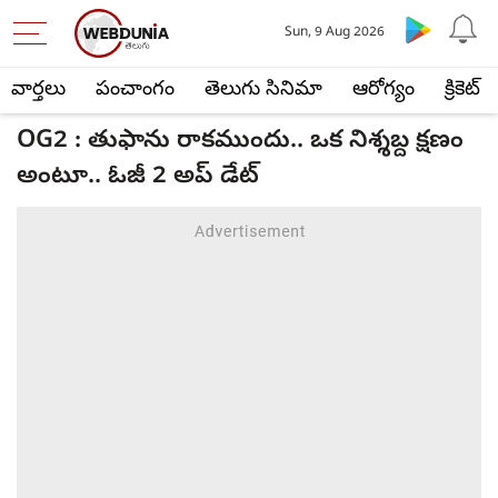
Sun, 9 Aug 2026
వార్తలు
పంచాంగం
తెలుగు సినిమా
ఆరోగ్యం
క్రికెట్
OG2 : తుఫాను రాకముందు.. ఒక నిశ్శబ్ద క్షణం
అంటూ.. ఓజీ 2 అప్ డేట్