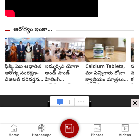
ఆరోగ్యం ఇంకా...
ఫిక్కీ ఏఐ ఆధారిత
ఇమ్మర్సివ్ యోగా
Calcium Tablets,
సూర
ఆరోగ్య సంరక్షణ-
అండ్ సౌండ్
మా పిన్నిగారు రోజూ
నమస
డిజిటల్ పరివర్తన
హీలింగ్
క్యాల్షియం మాత్రలు
కరా
సదస్సు
ఎక్స్‌పీరియన్స్:
వేసుకోవచ్చంటున్నారు,
వీట
హైదరాబాద్‌లో
వేసుకోనా?
ఫలి
ఇమ్మర్సా ముందస్తు
ఆవిష్కరణ
Home
Horoscope
Photos
Videos