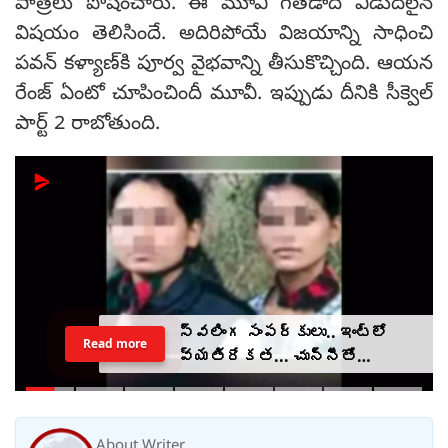
పాత్రలు పోషించారు. ఈ మూవీ గతేడాది విడుదలైన
విషయం తెలిసిందే. అదిరిపోయే విజయాన్ని సాధించి
పవన్‌ కళ్యాణ్‌కి పూర్వ వైభవాన్ని తీసుకొచ్చింది. ఆయన
రేంజ్‌ ఏంటో చూపించిందీ మూవీ. ఇప్పుడు దీనికి సీక్వెల్‌
పార్ట్ 2 రాబోతుంది.
స్వలింగ సంపర్కులు.. ఇంట్లో
Read more
వ్యతిరేకత... చున్నీతో
ఉరేసుకుని ఆత్మహత్య
About Writer