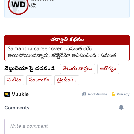
దేవీ
తర్వాతి కథనం
Samantha career over : స‌మంత కెరీర్‌
అయిపోయింద‌న్నారు, క‌రెక్టేనేమో అనిపించింది : స‌మంత‌
వెబ్దునియా పై చదవండి :
తెలుగు వార్తలు
ఆరోగ్యం
వినోదం
పంచాంగం
ట్రెండింగ్..