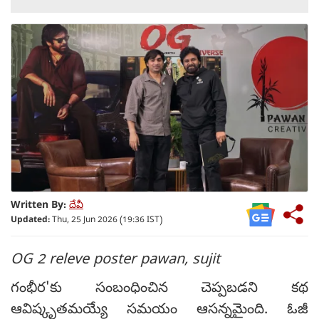
Written By:
దేవీ
Updated:
Thu, 25 Jun 2026 (19:36 IST)
OG 2 releve poster pawan, sujit
గంభీర'కు సంబంధించిన చెప్పబడని కథ
ఆవిష్కృతమయ్యే సమయం ఆసన్నమైంది. ఓజీ