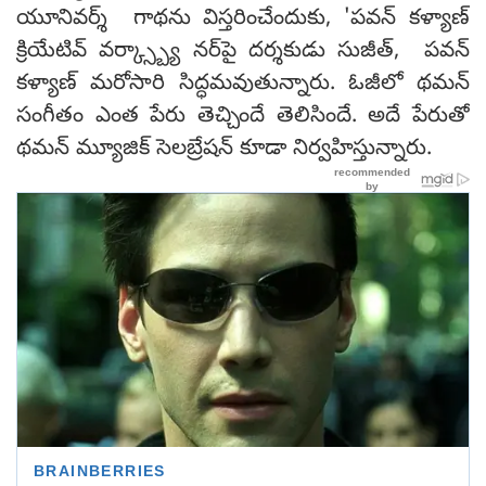
యూనివర్శ్ గాథను విస్తరించేందుకు, 'పవన్ కళ్యాణ్
క్రియేటివ్ వర్క్స్బ్యా నర్‌పై దర్శకుడు సుజీత్, పవన్
కళ్యాణ్ మరోసారి సిద్ధమవుతున్నారు. ఓజీలో థమన్
సంగీతం ఎంత పేరు తెచ్చిందే తెలిసిందే. అదే పేరుతో
థమన్ మ్యూజిక్ సెలబ్రేషన్ కూడా నిర్వహిస్తున్నారు.