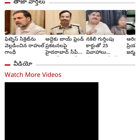
తాజా వార్తలు
ఫిట్నెస్ సీక్రెట్‌ను
అద్దెకు బాయ్‌ ఫ్రెండ్‌
నకిలీ గుర్తింపు
ఆరిజో
వెల్లడించిన రాహుల్
ప్రకటనలపై
కార్డుతో 25
ప్రియు
గాంధీ
హైదరాబాద్ సీపీ
వివాహాలు
జర్మనీ
స్ట్రాంగ్ వార్నింగ్
చేసుకున్న బీజేపీ
అరెస్టు
వీడియో
ఎమ్మెల్యే అల్లుడు
Watch More Videos