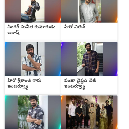
సింగర్ సునీత కుమారుడు
హీరో నితిన్
ఆకాష్
హీరో శ్రీకాంత్ గారు
పంజా వైష్ణవ్ తేజ్
ఇంటర్వ్యూ
ఇంటర్వ్యూ