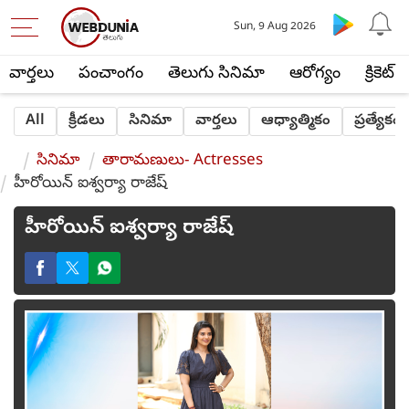
Sun, 9 Aug 2026
వార్తలు
పంచాంగం
తెలుగు సినిమా
ఆరోగ్యం
క్రికెట్
All
క్రీడలు
సినిమా
వార్తలు
ఆధ్యాత్మికం
ప్రత్యేకం
సినిమా
తారామణులు- Actresses
హీరోయిన్ ఐశ్వర్యా రాజేష్
హీరోయిన్ ఐశ్వర్యా రాజేష్