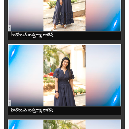
-
హీరోయిన్ ఐశ్వర్యా రాజేష్
-
హీరోయిన్ ఐశ్వర్యా రాజేష్