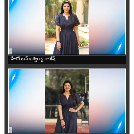
-
హీరోయిన్ ఐశ్వర్యా రాజేష్
-