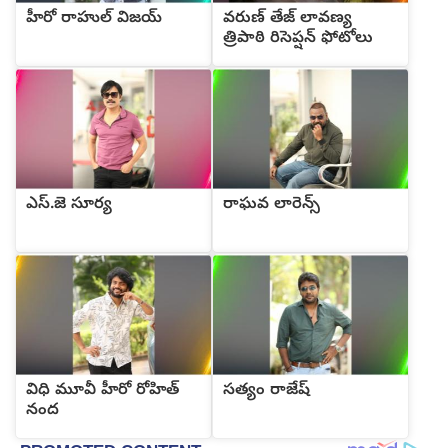
హీరో రాహుల్ విజయ్
వరుణ్ తేజ్ లావణ్య
త్రిపాఠి రిసెప్షన్ ఫోటోలు
ఎస్.జె సూర్య
రాఘవ లారెన్స్
విధి మూవీ హీరో రోహిత్
సత్యం రాజేష్
నంద