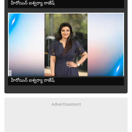
హీరోయిన్ ఐశ్వర్యా రాజేష్
-
హీరోయిన్ ఐశ్వర్యా రాజేష్