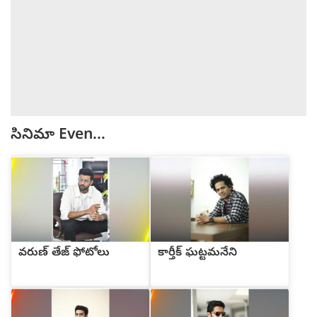
సినిమా
Even...
వరుణ్ తేజ్ ఫోటోలు
కార్తీక్ ఘట్టమనేని