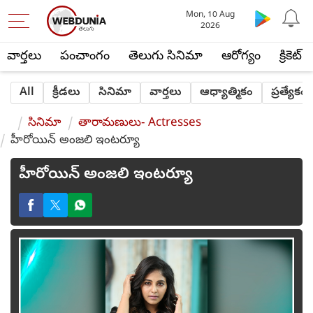
Mon, 10 Aug
2026
వార్తలు
పంచాంగం
తెలుగు సినిమా
ఆరోగ్యం
క్రికెట్
All
క్రీడలు
సినిమా
వార్తలు
ఆధ్యాత్మికం
ప్రత్యేకం
సినిమా
తారామణులు- Actresses
హీరోయిన్ అంజలి ఇంటర్యూ
హీరోయిన్ అంజలి ఇంటర్యూ