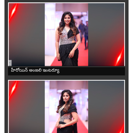
-
హీరోయిన్ అంజలి ఇంటర్యూ