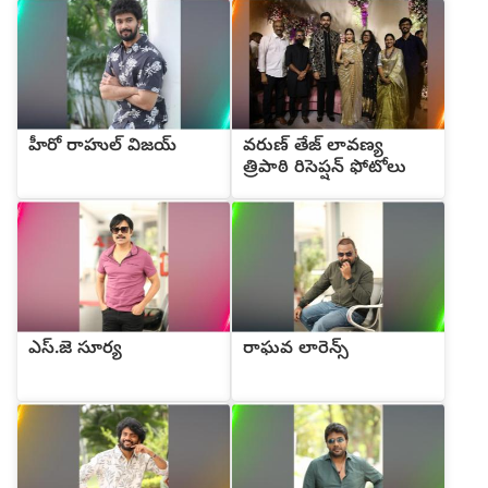
హీరో రాహుల్ విజయ్
వరుణ్ తేజ్ లావణ్య
త్రిపాఠి రిసెప్షన్ ఫోటోలు
ఎస్.జె సూర్య
రాఘవ లారెన్స్