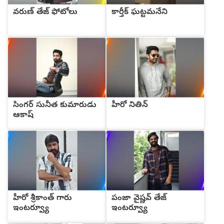
వరుణ్ తేజ్ ఫోటోలు
కార్తీక్ ఘట్టమనేని
సింగర్ సునీత కుమారుడు
హీరో నితిన్
ఆకాష్
హీరో శ్రీకాంత్ గారు
పంజా వైష్ణవ్ తేజ్
ఇంటర్వ్యూ
ఇంటర్వ్యూ