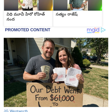
విధి మూవీ హీరో రోహిత్
సత్యం రాజేష్
నంద