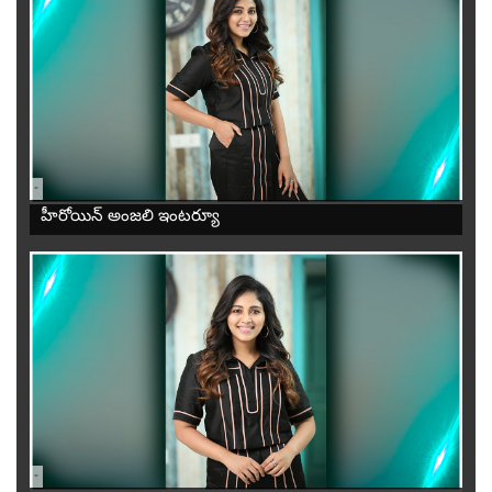
-
హీరోయిన్ అంజలి ఇంటర్యూ
-