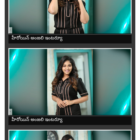
-
హీరోయిన్ అంజలి ఇంటర్యూ
-
హీరోయిన్ అంజలి ఇంటర్యూ