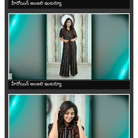
హీరోయిన్ అంజలి ఇంటర్యూ
-
హీరోయిన్ అంజలి ఇంటర్యూ