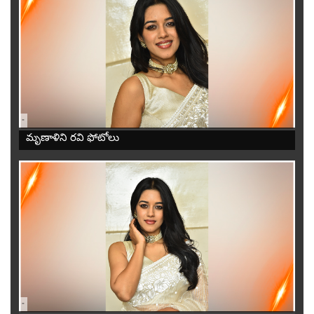
-
మృణాళిని రవి ఫోటోలు
-