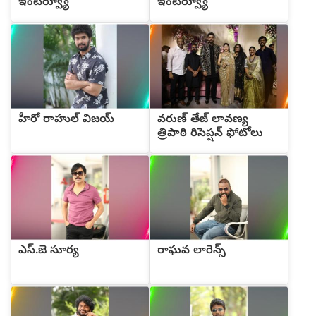
ఇంటర్వ్యూ
ఇంటర్వ్యూ
హీరో రాహుల్ విజయ్
వరుణ్ తేజ్ లావణ్య
త్రిపాఠి రిసెప్షన్ ఫోటోలు
ఎస్.జె సూర్య
రాఘవ లారెన్స్