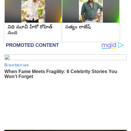
విధి మూవీ హీరో రోహిత్
సత్యం రాజేష్
నంద