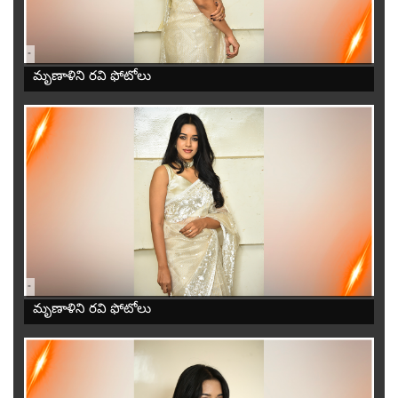
-
మృణాళిని రవి ఫోటోలు
-
మృణాళిని రవి ఫోటోలు