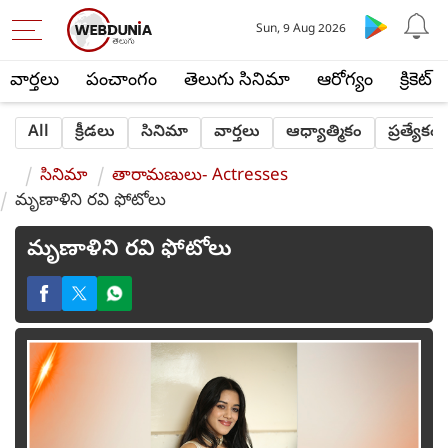
Sun, 9 Aug 2026
వార్తలు
పంచాంగం
తెలుగు సినిమా
ఆరోగ్యం
క్రికెట్
All
క్రీడలు
సినిమా
వార్తలు
ఆధ్యాత్మికం
ప్రత్యేకం
సినిమా
తారామణులు- Actresses
మృణాళిని రవి ఫోటోలు
మృణాళిని రవి ఫోటోలు