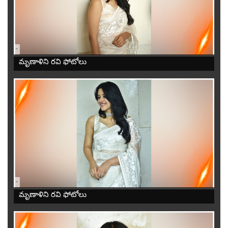
-
మృణాళిని రవి ఫోటోలు
-
మృణాళిని రవి ఫోటోలు