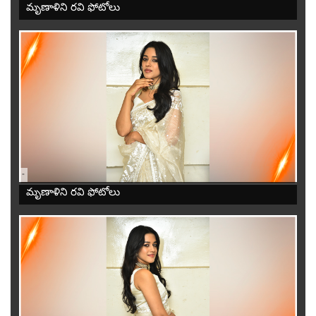
మృణాళిని రవి ఫోటోలు
-
మృణాళిని రవి ఫోటోలు