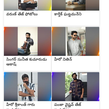
వరుణ్ తేజ్ ఫోటోలు
కార్తీక్ ఘట్టమనేని
సింగర్ సునీత కుమారుడు
హీరో నితిన్
ఆకాష్
హీరో శ్రీకాంత్ గారు
పంజా వైష్ణవ్ తేజ్