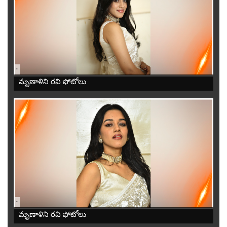
-
మృణాళిని రవి ఫోటోలు
-
మృణాళిని రవి ఫోటోలు