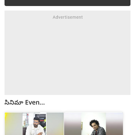
సినిమా
Even...