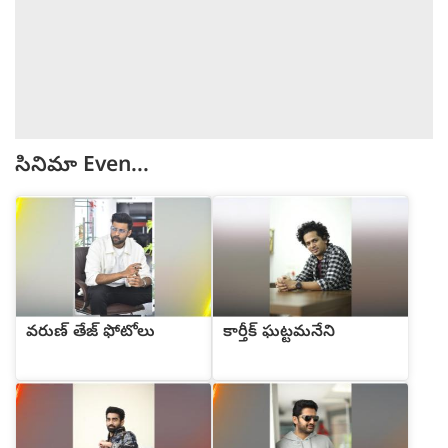
సినిమా
Even...
వరుణ్ తేజ్ ఫోటోలు
కార్తీక్ ఘట్టమనేని