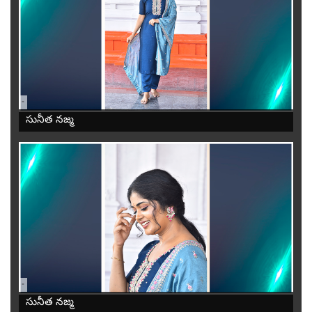
-
సునీత నజ్మ
-
సునీత నజ్మ