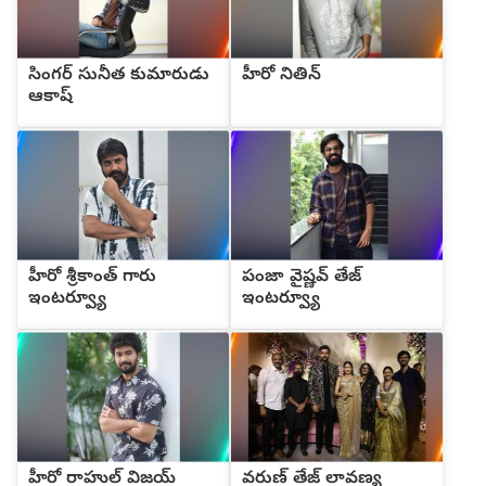
సింగర్ సునీత కుమారుడు
హీరో నితిన్
ఆకాష్
హీరో శ్రీకాంత్ గారు
పంజా వైష్ణవ్ తేజ్
ఇంటర్వ్యూ
ఇంటర్వ్యూ
హీరో రాహుల్ విజయ్
వరుణ్ తేజ్ లావణ్య