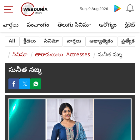
Sun, 9 Aug 2026
వార్తలు
పంచాంగం
తెలుగు సినిమా
ఆరోగ్యం
క్రికెట్
All
క్రీడలు
సినిమా
వార్తలు
ఆధ్యాత్మికం
ప్రత్యేకం
సినిమా
తారామణులు- Actresses
సునీత నజ్మ
సునీత నజ్మ