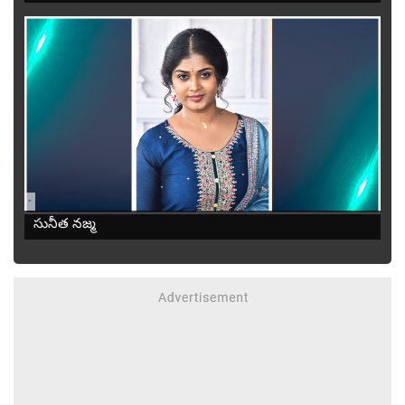
-
సునీత నజ్మ