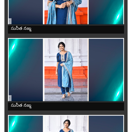
-
సునీత నజ్మ
-
సునీత నజ్మ