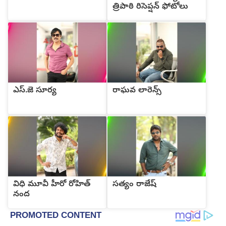
త్రిపాఠి రిసెప్షన్ ఫోటోలు
ఎస్.జె సూర్య
రాఘవ లారెన్స్
విధి మూవీ హీరో రోహిత్
సత్యం రాజేష్
నంద