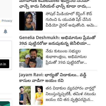
మగవాడికి కమిట్‌మెంట్ ఇవ్వనిదే సినిమా
ఆయనకు తుది
ఛాన్సే కాదు సీరియల్ ఛాన్స్ కూడా రాదు,
నివాళులర్పించేందుకు సినీ
యువతి వీడియో వైరల్
సోషల్ మీడియాలో కేస్టింగ్ కౌచ్
రంగానికి చెందిన పలువురు
గురించి ఓ యువతి షేర్ చేసిన
ప్రముఖులు హాజరయ్యారు. :
వీడియో వైరల్ అవుతోంది. ఆమె
అమీర్ ఖాన్, దర్శకుడు అశుతోష్
సెల్ఫీ వీడియోలో మాట్లాడుతూ...
గోవారికర్ నివాళులర్పించారు.
నేనేదో సోషల్ మీడియాలో
Genelia Deshmukh: అభిమానుల ప్రేమతో
ప్రదీప్ రావత్ కుటుంబ సభ్యులు,
వీడియోలు పెడుతుంటాను. ఆ
39వ పుట్టినరోజు జరుపుకున్న జెనీలియా
ప్రముఖులు హాజరయ్యారు.
వీడియోలు చూసి సినిమా ఆఫర్
దేశ్‌ముఖ్
నేడు కుటుంబ సభ్యుల
వుందని ఓ సినిమా కంపెనీవాళ్లు
శుభాకాంక్షలు, అభిమానుల
పిలిచారు. వాళ్లతో డిస్కషన్స్
ప్రేమతో 39వ పుట్టినరోజు
అంతా అయ్యాక చివరికి వాళ్లు
జరుపుకుంది జెనీలియా దేశ్‌ముఖ్.
చెప్పిందేమిటంటే... కమిట్మెంట్
సునీల్ శెట్టి మరియు గీతా ఆర్ట్స్
Jayam Ravi: భార్యతో విడాకులు.. వడ్డీ
కావాలని. దాంతో ఆ అవకాశం
వంటి ప్రముఖులు కూడా
కాసుల వాడిగా జయం రవి
వద్దని తిరిగి వచ్చేసాను. రెండోసారి
అభిమానులతో కలిసి ఆమెకు
ఇంకొకరు సీరియల్లో అవకాశం
తన విడాకుల వ్యవహారం వార్తల్లో
హృదయపూర్వక శుభాకాంక్షలు
వుందని పిలిచారు. ఒకసారి
నిలుస్తున్నప్పటికీ, తమిళ నటుడు
తెలిపారు. ఆమె
అనుభవించినా బుద్ధి లేని నేను
జయం రవి తన వృత్తిపరమైన
అంటువ్యాధిలాంటి చిరునవ్వు,
నమ్మి మళ్లీ వెళ్లాను. అక్కడే అదే
కెరీర్‌లో ఒక ఆసక్తికరమైన కొత్త