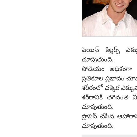
పెయిన్ కిల్లర్స్ 
చూపుతుంది.
సోడియం అధికంగా ఉ
ప్రతికూల ప్రభావం చూ
శరీరంలో చక్కెర ఎక్క
శరీరానికి తగినంత న
చూపుతుంది.
ప్రాసెస్ చేసిన ఆహార
చూపుతుంది.