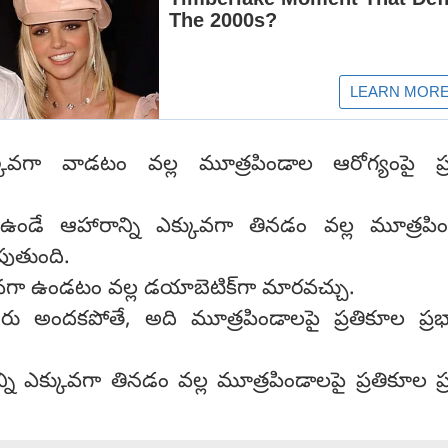
ఎక్కువగా వాడటం వల్ల మూత్రపిండాల ఆరోగ్యంపై ప్
ండే ఆహారాన్ని ఎక్కువగా తినడం వల్ల మూత్రపిం
పుతుంది.
ువగా ఉండటం వల్ల డయాబెటిక్‌గా మారవచ్చు.
ీరు అందకపోతే, అది మూత్రపిండాలపై ప్రతికూల ప్రభా
ాన్ని ఎక్కువగా తినడం వల్ల మూత్రపిండాలపై ప్రతికూల ప