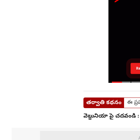
R
తర్వాతి కథనం
ఈ ప్ర
వెబ్దునియా పై చదవండి :