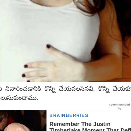
ి నివారించడానికి కొన్ని చేయవలసినవి, కొన్ని చేయక
తెలుసుకుందాము.