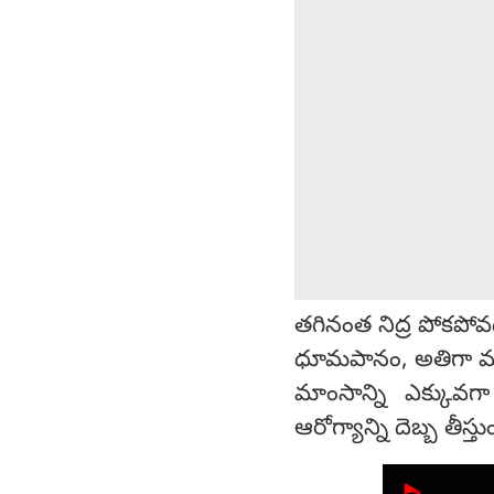
తగినంత నిద్ర పోకపోవ
ధూమపానం, అతిగా మద్య
మాంసాన్ని ఎక్కువగా
ఆరోగ్యాన్ని దెబ్బ తీస్తు