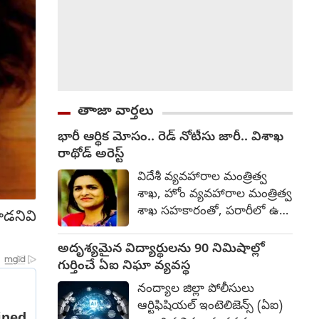
తాాజా వార్తలు
భారీ ఆర్థిక మోసం.. రెడ్ నోటీసు జారీ.. విశాఖ
రాథోడ్‌‌ అరెస్ట్
విదేశీ వ్యవహారాల మంత్రిత్వ
శాఖ, హోం వ్యవహారాల మంత్రిత్వ
శాఖ సహకారంతో, పరారీలో ఉన్న
ూడనివి
నిందితురాలు విశాఖ రాథోడ్‌ను
యునైటెడ్ అరబ్ ఎమిరేట్స్ నుండి
అదృశ్యమైన విద్యార్థులను 90 నిమిషాల్లో
భారతదేశానికి రప్పించే ప్రక్రియను
గుర్తించే ఏఐ నిఘా వ్యవస్థ
సెంట్రల్ బ్యూరో ఆఫ్ ఇన్వెస్టిగేషన్
నంద్యాల జిల్లా పోలీసులు
(సీబీఐ) చేపట్టిందని అధికారులు
ఆర్టిఫిషియల్ ఇంటెలిజెన్స్ (ఏఐ)
బుధవారం తెలిపారు. భారీ ఆర్థిక