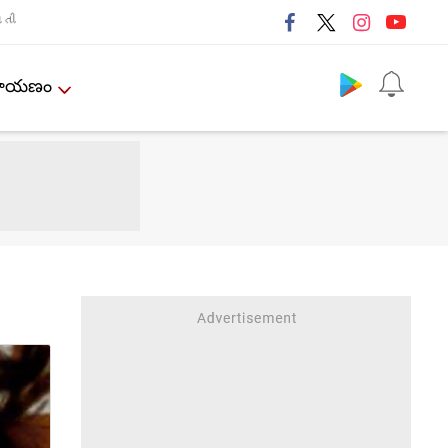
તી
Follow us
ేమాయణం