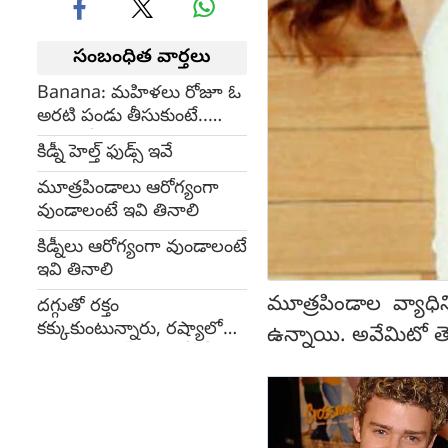
సంబంధిత వార్తలు
Banana: మహిళలు రోజూ ఓ
అరటి పండు తీసుకుంటే..
అందం మీ సొంతం
కిడ్నీ హెల్త్ ఫుడ్స్ ఇవే
మూత్రపిండాలు ఆరోగ్యంగా
వుండాలంటే ఇవి తినాలి
కిడ్నీలు ఆరోగ్యంగా వుండాలంటే
ఇవి తినాలి
మూత్రపిండాల వ్యాధిన
దగ్గుతో రక్తం
కక్కుకుంటున్నారు, రష్యాలో
ఉన్నాయి. అవేమిటో 
కొత్తరకం వైరస్, వేలల్లో రోగులు