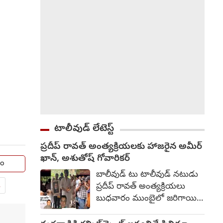
టాలీవుడ్ లేటెస్ట్
ప్రదీప్ రావత్ అంత్యక్రియలకు హాజరైన అమీర్
ఖాన్, అశుతోష్ గోవారికర్
యం
బాలీవుడ్ టు టాలీవుడ్ నటుడు
.
ప్రదీప్ రావత్ అంత్యక్రియలు
బుధవారం ముంబైలో జరిగాయి.
బ్లడ్ క్యాన్సర్‌తో పోరాడుతూ 74
ఏళ్ల వయసులో కన్నుమూసిన