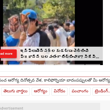
ఇన్‌ఫ్లుయెన్సర్‌లకు డబ్బు చెల్లించి
ead more
ప్రధానిని బలవంతంగా తిట్టించారా? సీజేపీ
మెడకు ఉచ్చు బిగుస్తుందా?
పంచ ఆరోగ్య దినోత్సవ వేళ, కాలిఫోర్నియా బాదంపప్పులతో మీ ఆరోగ్
తెలుగు వార్తలు
ఆరోగ్యం
వినోదం
పంచాంగం
ట్రెండింగ్.