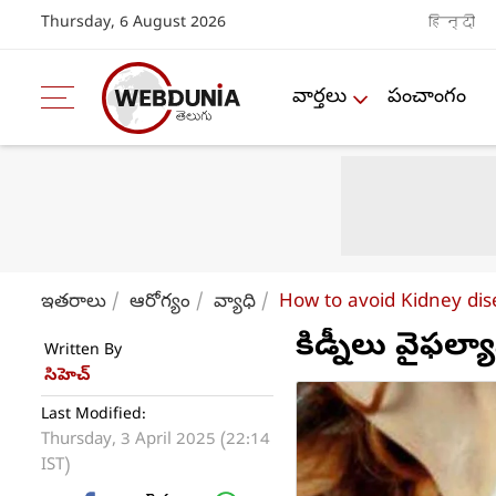
Thursday, 6 August 2026
हिन्दी
వార్తలు
పంచాంగం
ఇతరాలు
ఆరోగ్యం
వ్యాధి
How to avoid Kidney dis
కిడ్నీలు వైఫల్
Written By
సిహెచ్
Last Modified:
Thursday, 3 April 2025 (22:14
IST)