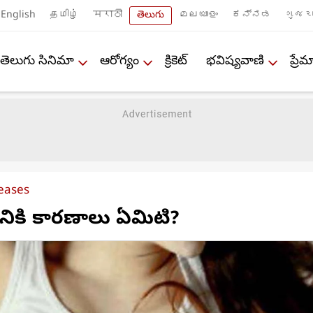
English
தமிழ்
मराठी
తెలుగు
മലയാളം
ಕನ್ನಡ
ગુજરા
తెలుగు సినిమా
ఆరోగ్యం
క్రికెట్
భవిష్యవాణి
ప్ర
eases
యానికి కారణాలు ఏమిటి?