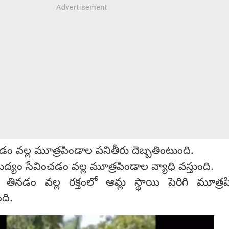
డం వల్ల మూత్రపిండాల పనితీరు దెబ్బతింటుంది.
ం సేవించడం వల్ల మూత్రపిండాల వ్యాధి వస్తుంది.
 తినడం వల్ల రక్తంలో ఆమ్ల స్థాయి పెరిగి మూత్ర
ంది.