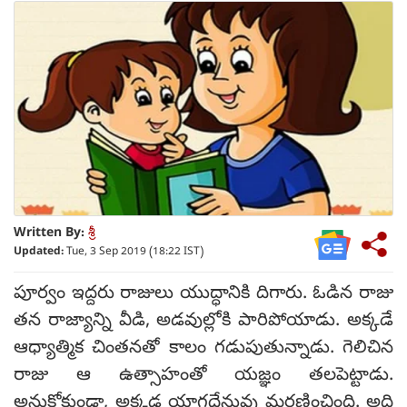
Written By:
శ్రీ
Updated:
Tue, 3 Sep 2019 (18:22 IST)
పూర్వం ఇద్దరు రాజులు యుద్ధానికి దిగారు. ఓడిన రాజు
తన రాజ్యాన్ని వీడి, అడవుల్లోకి పారిపోయాడు. అక్కడే
ఆధ్యాత్మిక చింతనతో కాలం గడుపుతున్నాడు. గెలిచిన
రాజు ఆ ఉత్సాహంతో యజ్ఞం తలపెట్టాడు.
అనుకోకుండా, అక్కడ యాగధేనువు మరణించింది. అది