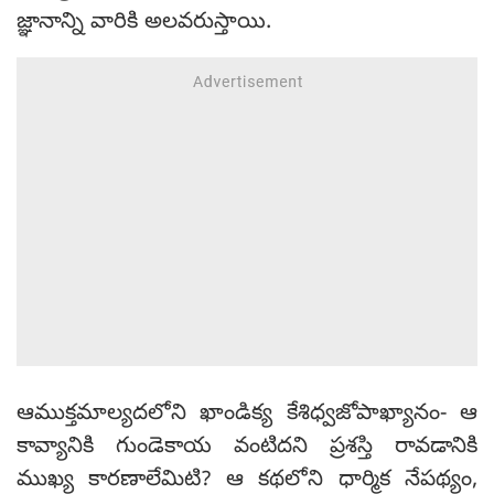
జ్ఞానాన్ని వారికి అలవరుస్తాయి.
ఆముక్తమాల్యదలోని ఖాండిక్య కేశిధ్వజోపాఖ్యానం- ఆ
కావ్యానికి గుండెకాయ వంటిదని ప్రశస్తి రావడానికి
ముఖ్య కారణాలేమిటి? ఆ కథలోని ధార్మిక నేపథ్యం,