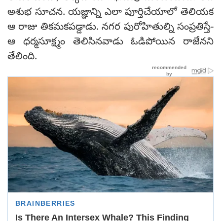
అశుభ సూచన. యజ్ఞాన్ని ఎలా పూర్తిచేయాలో తెలియక
ఆ రాజు తికమకపడ్డాడు. నగర పురోహితుల్ని సంప్రతిస్తే-
ఆ ధర్మసూక్ష్మం తెలిసినవాడు ఓడిపోయిన రాజేనని
తేలింది.