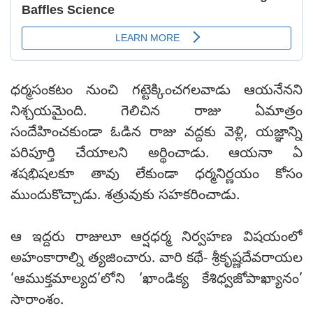
ధర్మసంకటం నుంచి గట్టెక్కించగలవాడు ఆయనేనని
నిశ్చయమైంది. గెలిచిన రాజు ఏమాత్రం
సందేహించకుండా ఓడిన రాజు వద్దకు వెళ్లి, యజ్ఞాన్ని
పరిపూర్తి చేయాలని అర్థించాడు. ఆయనా ఏ
శషభిషలకూ తావు లేకుండా ధర్మనిర్ణయం కోసం
ముందుకొచ్చాడు. శత్రువుకు సహకరించాడు.
ఆ ఇద్దరు రాజులూ ఆర్షధర్మ నిర్వహణ విషయంలో
అహంకారాల్ని త్యజించారు. వారి కథే- శ్రీకృష్ణదేవరాయల
‘ఆముక్తమాల్యద’లోని ‘ఖాండిక్య కేశిధ్వజోపాఖ్యానం’
సారాంశం.