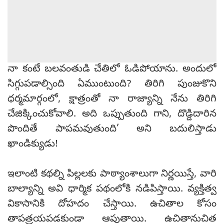
నా కంటే బలవంతుడి చేతిలో ఓడిపోయాను. అందులో
సిగ్గుపడాల్సింది ఏముంటుంది? తిరిగి పుంజుకొని
ధర్మమార్గంలో, క్షాత్రంతో నా రాజ్యాన్ని నేను తిరిగి
చేజిక్కించుకోవాలి. అది ఒప్పుతుంది గాని, దొడ్డిదారిన
పొందితే పాపమవుతుంది’ అని బదులిస్తాడు
ఖాండిక్యుడు!
ఇలాంటి కథల్ని పిల్లలకు పాఠ్యాంశాలుగా నిర్ణయిస్తే, వారి
బాల్యాన్ని అవి ధార్మిక పథంలోకి నడిపిస్తాయి. వ్యక్తిత్వ
వికాసానికి దోహదం చేస్తాయి. ఉచితాల కోసం
తాపత్రయపడకుండా ఆపుతాయి. ఉచితానుచిత