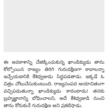
ఈ అవకాశాన్ని చేజిక్కించుకున్న ఖాండిక్యుడు తాను
కోల్పోయిన రాజ్యం తిరిగి గురుదక్షిణగా కావాలన్నా
ఇచ్చేయడానికి కేశిధ్వజుడు సిద్ధపడతాడు. ఇక్కడే ఓ
చిత్రం చోటుచేసుకుంటుంది. రాజ్యసంపద అయాచితంగా
వచ్చిపడుతున్నా ఖాండిక్యుడు కాదంటాడు! తనకు
బ్రహ్మజ్ఞానాన్ని బోధించాలని, అదే కేశిధ్వజుడి నుంచి
తాను కోరుకునే గురుదక్షిణ అని ప్రకటిస్తాడు.