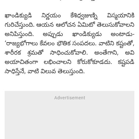
ఖాండిక్యుడి నిర్ణయం కేశిధ్వజుణ్ని విస్మయానికి
గురిచేస్తుంది. ఆయన ఆలోచన ఏమిటో తెలుసుకోవాలని
అనిపిస్తుంది. అప్పుడు ఖాండిక్యుడు అంటాడు-
‘రాజ్యభోగాలు కేవలం భౌతిక సంపదలు. వాటిని కష్టంతో,
శారీరక శ్రమతో సాధించుకోవాలి. అంతేగాని, అవి
అయాచితంగా లభించాలని కోరుకోకూడదు. కష్టపడి
సాధిస్తేనే, వాటి విలువ తెలుస్తుంది.