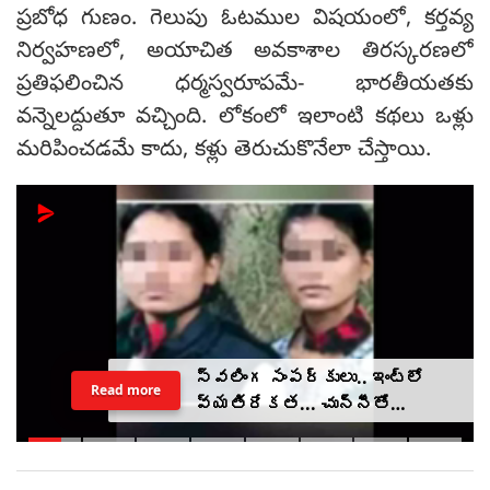
ప్రబోధ గుణం. గెలుపు ఓటముల విషయంలో, కర్తవ్య
నిర్వహణలో, అయాచిత అవకాశాల తిరస్కరణలో
ప్రతిఫలించిన ధర్మస్వరూపమే- భారతీయతకు
వన్నెలద్దుతూ వచ్చింది. లోకంలో ఇలాంటి కథలు ఒళ్లు
మరిపించడమే కాదు, కళ్లు తెరుచుకొనేలా చేస్తాయి.
స్వలింగ సంపర్కులు.. ఇంట్లో
Read more
వ్యతిరేకత... చున్నీతో
ఉరేసుకుని ఆత్మహత్య