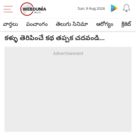
Sun, 9 Aug 2026
వార్తలు
పంచాంగం
తెలుగు సినిమా
ఆరోగ్యం
క్రికెట్
కళ్ళు తెరిపించే కథ తప్పక చదవండి...