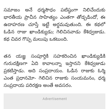
సమాజం అనే ధర్మసౌధం పటిష్ఠంగా నిలిచేందుకు
భారతీయ ప్రాచీన సాహిత్యం ఎంతగా తోడ్పడిందో, ఈ
ఉదాహరణ చూస్తే ఇట్టే అర్థమవుతుంది. ఈ కథలో
ఓడిన రాజు ఖాండిక్యుడు; గెలిచినవాడు కేశిధ్వజుడు.
కథ చివర గొప్ప మలుపు ఒకటుంది.
తన యజ్ఞ సంపూర్తికి సహకరించిన ఖాండిక్యుడికి
గురుదక్షిణగా ఏది కావాలన్నా ఇస్తానని కేశిధ్వజుడు
ప్రకటిస్తాడు. అది సంప్రదాయం. ఓడిన రాజుకు ఓర్మి
ఎంత ప్రధానమో- గెలిచిన రాజుకు సంయమనం, ధర్మ
సంప్రదాయ పరిరక్షణ అంతే అవసరం.