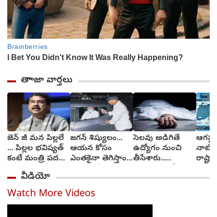
తాాజా వార్తలు
జెన్ జీ మన పిల్లలే
జగన్ శిష్యులం...
సెలవు అడిగితే
ఆగష్ట
... పిల్లల భవిష్యత్
ఆయన కోసం
ఉద్యోగం నుంచి
నాటి 
కంటే మంత్రి పదవి
ఎంతకైనా తెగిస్తాం :
తీసేశారు..
రాష్ట్ర
ముఖ్యం కాదు :
వైకాపా నేత
మనస్తాపంతో
వాతా
వీడియో
ధర్మేంద్ర ప్రధాన్
చింతాడ
బలవన్మరణం
ఎలా వ
Watch More Videos