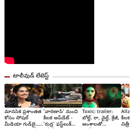
టాలీవుడ్ లేటెస్ట్
మానసిక ప్రశాంతత
'వారణాసి' నుంచి
Toxic: trailer:
Allar
కోసం సోషల్
కీలక అప్‌డేట్ -
బోల్డ్, రా, వైల్డ్, క్రేజీ,
కీలక స
మీడియా గుడ్‌బై...
'రుద్ర' ఫస్ట్‌లుక్
అంశాలతో
చిత్ర
'ప్రేమలు' బ్యూటీ
రిలీజ్
యష్..కియారా
ఊర్వశ