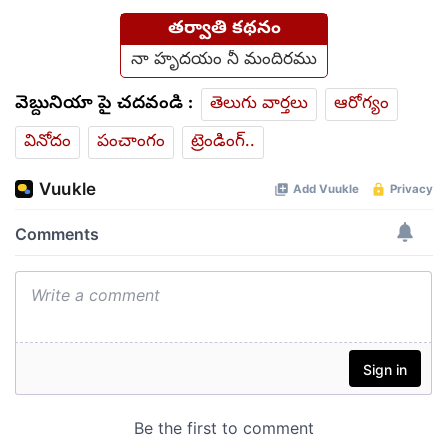
తర్వాతి కథనం
నా హృదయం నీ మందిరము
వెబ్దునియా పై చదవండి :
తెలుగు వార్తలు
ఆరోగ్యం
వినోదం
పంచాంగం
ట్రెండింగ్..