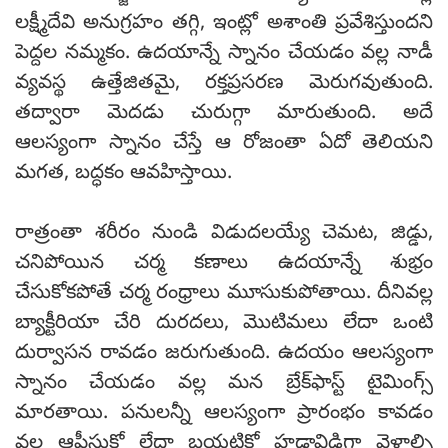
లక్ష్మీదేవి అనుగ్రహం తగ్గి, ఇంట్లో అశాంతి ప్రవేశిస్తుందని
పెద్దల నమ్మకం. ఉదయాన్నే స్నానం చేయడం వల్ల నాడీ
వ్యవస్థ ఉత్తేజితమై, రక్తప్రసరణ మెరుగవుతుంది.
తద్వారా మెదడు చురుగ్గా మారుతుంది. అదే
ఆలస్యంగా స్నానం చేస్తే ఆ రోజంతా ఏదో తెలియని
మగత, బద్ధకం ఆవహిస్తాయి.
రాత్రంతా శరీరం నుండి విడుదలయ్యే చెమట, జిడ్డు,
చనిపోయిన చర్మ కణాలు ఉదయాన్నే శుభ్రం
చేసుకోకపోతే చర్మ రంధ్రాలు మూసుకుపోతాయి. దీనివల్ల
బ్యాక్టీరియా చేరి దురదలు, మొటిమలు లేదా ఒంటి
దుర్వాసన రావడం జరుగుతుంది. ఉదయం ఆలస్యంగా
స్నానం చేయడం వల్ల మన బ్రేక్‌ఫాస్ట్ టైమింగ్స్
మారతాయి. పనులన్నీ ఆలస్యంగా ప్రారంభం కావడం
వల్ల ఆఫీసుకో లేదా బయటికో హడావిడిగా వెళ్లాల్సి