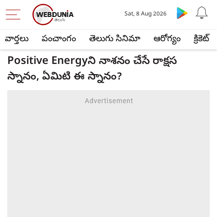
Sat, 8 Aug 2026
వార్తలు
పంచాంగం
తెలుగు సినిమా
ఆరోగ్యం
క్రికెట్
Positive Energyని నాశనం చేసే రాక్షస
స్నానం, ఏమిటి ఈ స్నానం?