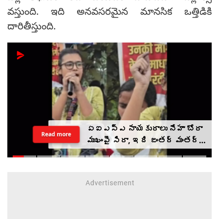
వస్తుంది. ఇది అనవసరమైన మానసిక ఒత్తిడికి
దారితీస్తుంది.
ఏఐఎస్ఎ నాయకురాలు నేహా బోరా
Read more
ముఖంపై సిరా, ఇది జంతర్ మంతర్
కాదంటూ...