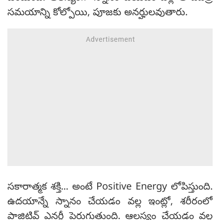
సమయాన్ని కోల్పోయి, పూజకు అనర్హులవుతారు.
సకారాత్మక శక్తి... అంటే Positive Energy లోపిస్తుంది.
ఉదయాన్నే స్నానం చేయడం వల్ల ఇంట్లో, శరీరంలో
పాజిటివ్ ఎనర్జీ పెరుగుతుంది. ఆలస్యం చేయడం వల్ల