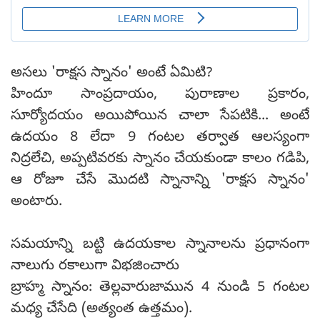
అసలు 'రాక్షస స్నానం' అంటే ఏమిటి?
హిందూ సాంప్రదాయం, పురాణాల ప్రకారం,
సూర్యోదయం అయిపోయిన చాలా సేపటికి... అంటే
ఉదయం 8 లేదా 9 గంటల తర్వాత ఆలస్యంగా
నిద్రలేచి, అప్పటివరకు స్నానం చేయకుండా కాలం గడిపి,
ఆ రోజూ చేసే మొదటి స్నానాన్ని 'రాక్షస స్నానం'
అంటారు.
సమయాన్ని బట్టి ఉదయకాల స్నానాలను ప్రధానంగా
నాలుగు రకాలుగా విభజించారు
బ్రాహ్మ స్నానం: తెల్లవారుజామున 4 నుండి 5 గంటల
మధ్య చేసేది (అత్యంత ఉత్తమం).