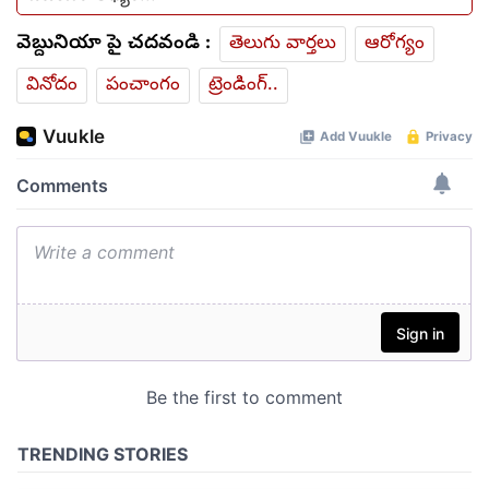
వెబ్దునియా పై చదవండి :
తెలుగు వార్తలు
ఆరోగ్యం
వినోదం
పంచాంగం
ట్రెండింగ్..