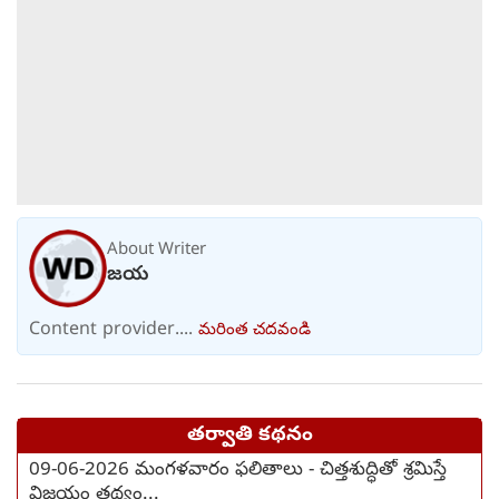
About Writer
జయ
Content provider....
మరింత చదవండి
తర్వాతి కథనం
09-06-2026 మంగళవారం ఫలితాలు - చిత్తశుద్ధితో శ్రమిస్తే
విజయం తథ్యం...