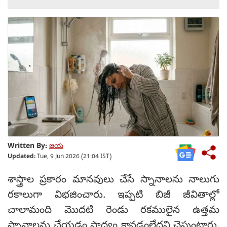
Written By:
జయ
Updated:
Tue, 9 Jun 2026 (21:04 IST)
శాస్త్రాల ప్రకారం మానవులు చేసే స్నానాలను నాలుగు
రకాలుగా విభజించారు. ఇప్పటి బిజీ జీవితాల్లో
చాలామంది మొదటి రెండు రకములైన ఉత్తమ
స్నానాలను చేయడం సాధ్యం కావడంలేదని చెప్తుంటారు.