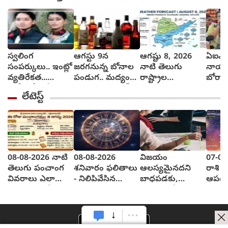
స్వలింగ
ఆగస్టు 9న
ఆగష్టు 8, 2026
ఏఐఎస
సంపర్కులు.. ఇంట్లో
జరగనున్న బోనాల
నాటి తెలుగు
నాయక
వ్యతిరేకత...
పండుగ.. మద్యం
రాష్ట్రాల
బోరా
చున్నీతో ఉరేసుకుని
దుకాణాలు బంద్
వాతావరణ సూచన
సిరా,
లేటెస్ట్
ఆత్మహత్య
ఎలా వుందంటే..?
మంతర్
08-08-2026 నాటి
08-08-2026
విజయం
07-08
తెలుగు పంచాంగ
శనివారం ఫలితాలు
ఆలస్యమైనదని
రాశి ఫ
వివరాలు ఎలా
- నిలిపివేసిన
బాధపడకు,
ఆపద
వున్నాయంటే?
పనులు పూర్తి
ఎందుకంటే?
ఉన్నవా
చేస్తారు...
ఆదుక