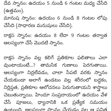
దేవ స్నానం: ఉదయం 5 నుండి 6 గంటల మధ్య చేసేది
(ఉత్తమం).
మానుష స్నానం: ఉదయం 6 నుండి 8 గంటల లోపు
చేసేది (సాధారణ మనుషులు చేసేది).
రాక్షస స్నానం: ఉదయం 8 లేదా 9 గంటల తర్వాత
ఆలస్యంగా చేసే మొదటి స్నానం.
రాక్షస స్నానం వల్ల కలిగే ప్రతికూల ఫలితాలు ఎలా
వుంటాయంటే...? తామసిక గుణాలు పెరగుతాయి.
ఆలస్యంగా నిద్రలేవడం, చాలా సేపటి వరకు స్నానం
చేయకుండా అలాగే ఉండటం వల్ల శరీరంలో బద్ధకం,
నిర్లిప్తత, ప్రతికూల ఆలోచనలు పెరుగుతాయని శాస్త్రాలు
చెబుతున్నాయి. హిందూ సంప్రదాయంలో ఉదయం వేళ
చేసే పూజలు, ధ్యానానికి ఒక ప్రత్యేక సమయం
ఉంటుంది. ఆలస్యంగా స్నానం చేయడం వల్ల ఆ పవిత్ర