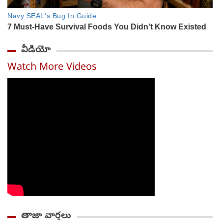
వీడియో
Watch More Videos
తాజా వార్తలు