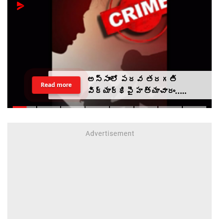
అస్సాంలో పదవ తరగతి
Read more
విద్యార్థిపై హత్యాచారం..
ఫంక్షన్‌కు వెళ్లిన తల్లి..
మంచంపై విగతజీవిగా..?