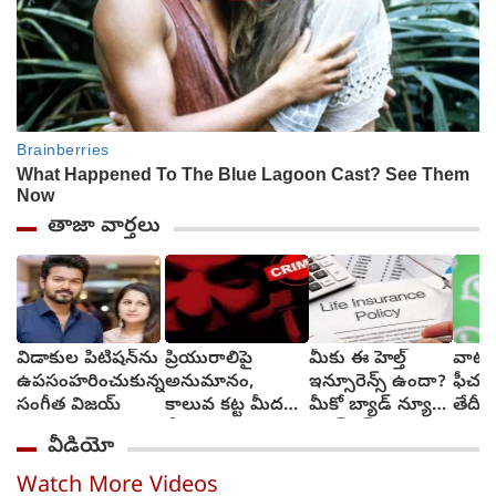
తాజా వార్తలు
విడాకుల పిటిషన్‌ను
ప్రియురాలిపై
మీకు ఈ హెల్త్
వాట్సా
ఉపసంహరించుకున్న
అనుమానం,
ఇన్సూరెన్స్ ఉందా?
ఫీచర్
సంగీత విజయ్
కాలువ కట్ట మీదకు
మీకో బ్యాడ్ న్యూస్‌,
తేదీని
తీసుకెళ్లి హత్య
క్యాష్‌లెస్
వెల్లడ
వీడియో
చేసిన ప్రియుడు
చికిత్స‌ల‌కు
తాత్కాలికంగా బ్రేక్
Watch More Videos