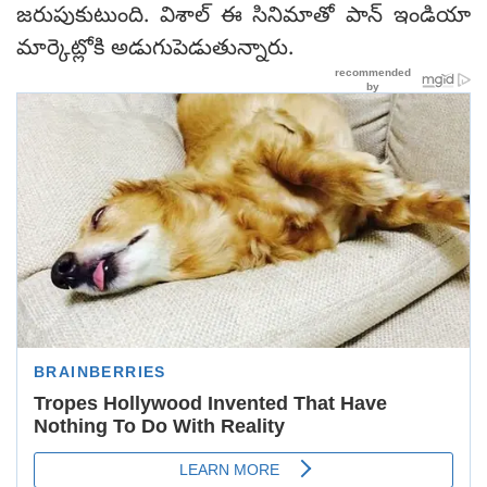
జరుపుకుటుంది. విశాల్ ఈ సినిమాతో పాన్ ఇండియా
మార్కెట్లోకి అడుగుపెడుతున్నారు.