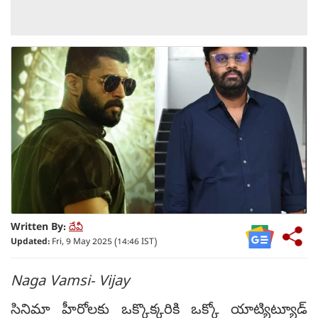
Written By:
దేవీ
Updated:
Fri, 9 May 2025 (14:46 IST)
Naga Vamsi- Vijay
సినిమా హీరోలకు ఒక్కొక్కరికి ఒక్కో యాట్యిట్యూడ్