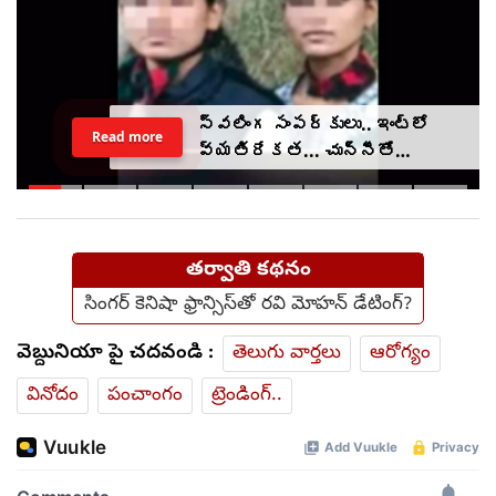
స్వలింగ సంపర్కులు.. ఇంట్లో
Read more
వ్యతిరేకత... చున్నీతో
ఉరేసుకుని ఆత్మహత్య
తర్వాతి కథనం
సింగర్ కెనిషా ఫ్రాన్సిస్‌తో రవి మోహన్ డేటింగ్?
వెబ్దునియా పై చదవండి :
తెలుగు వార్తలు
ఆరోగ్యం
వినోదం
పంచాంగం
ట్రెండింగ్..