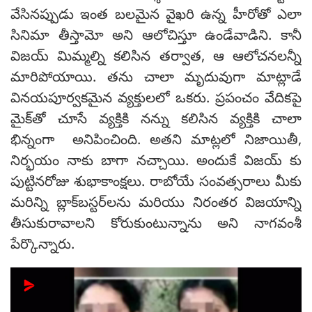
వేసినప్పుడు ఇంత బలమైన వైఖరి ఉన్న హీరోతో ఎలా
సినిమా తీస్తామో అని ఆలోచిస్తూ ఉండేవాడిని. కానీ
విజయ్ మిమ్మల్ని కలిసిన తర్వాత, ఆ ఆలోచనలన్నీ
మారిపోయాయి. తను చాలా మృదువుగా మాట్లాడే
వినయపూర్వకమైన వ్యక్తులలో ఒకరు. ప్రపంచం వేదికపై
మైక్‌తో చూసే వ్యక్తికి నన్ను కలిసిన వ్యక్తికి చాలా
భిన్నంగా అనిపించింది. అతని మాట్లలో నిజాయితీ,
నిర్భయం నాకు బాగా నచ్చాయి. అందుకే విజయ్ కు
పుట్టినరోజు శుభాకాంక్షలు. రాబోయే సంవత్సరాలు మీకు
మరిన్ని బ్లాక్‌బస్టర్‌లను మరియు నిరంతర విజయాన్ని
తీసుకురావాలని కోరుకుంటున్నాను అని నాగవంశీ
పేర్కొన్నారు.