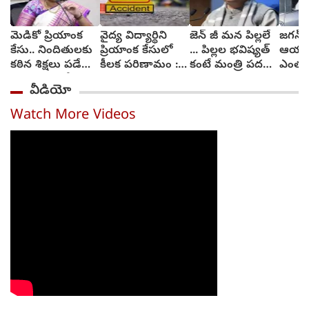
మెడికో ప్రియాంక
వైద్య విద్యార్థిని
జెన్ జీ మన పిల్లలే
జగన్ శ
కేసు.. నిందితులకు
ప్రియాంక కేసులో
... పిల్లల భవిష్యత్
ఆయన 
కఠిన శిక్షలు పడేలా
కీలక పరిణామం :
కంటే మంత్రి పదవి
ఎంతకైన
చర్యలు : హోం
సెక్షన్లు మార్చనున్న
ముఖ్యం కాదు :
వైకాప
వీడియో
మంత్రి అనిత
పోలీసులు
ధర్మేంద్ర ప్రధాన్
చింత
Watch More Videos