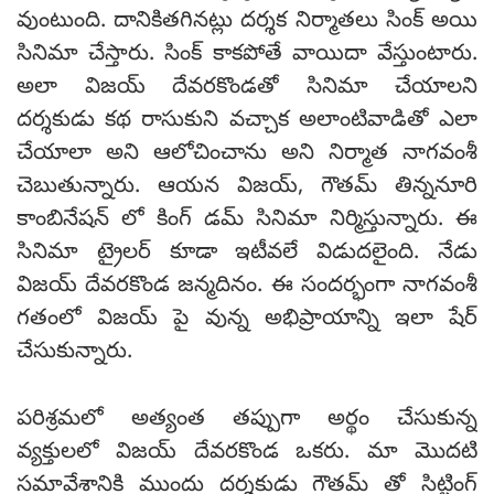
వుంటుంది. దానికితగినట్లు దర్శక నిర్మాతలు సింక్ అయి
సినిమా చేస్తారు. సింక్ కాకపోతే వాయిదా వేస్తుంటారు.
అలా విజయ్ దేవరకొండతో సినిమా చేయాలని
దర్శకుడు కథ రాసుకుని వచ్చాక అలాంటివాడితో ఎలా
చేయాలా అని ఆలోచించాను అని నిర్మాత నాగవంశీ
చెబుతున్నారు. ఆయన విజయ్, గౌతమ్ తిన్ననూరి
కాంబినేషన్ లో కింగ్ డమ్ సినిమా నిర్మిస్తున్నారు. ఈ
సినిమా ట్రైలర్ కూడా ఇటీవలే విడుదలైంది. నేడు
విజయ్ దేవరకొండ జన్మదినం. ఈ సందర్భంగా నాగవంశీ
గతంలో విజయ్ పై వున్న అభిప్రాయాన్ని ఇలా షేర్
చేసుకున్నారు.
పరిశ్రమలో అత్యంత తప్పుగా అర్థం చేసుకున్న
వ్యక్తులలో విజయ్ దేవరకొండ ఒకరు. మా మొదటి
సమావేశానికి ముందు దర్శకుడు గౌతమ్ తో సిట్టింగ్