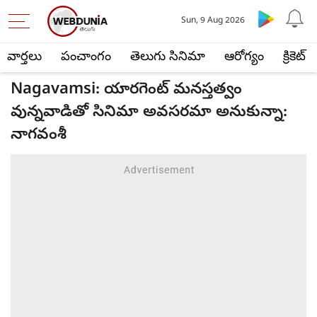
Sun, 9 Aug 2026
వార్తలు
పంచాంగం
తెలుగు సినిమా
ఆరోగ్యం
క్రికెట్
Nagavamsi: యారగెంట్ మనస్తత్వం
వున్నవాడితో సినిమా అవసరమా అనుకున్నా:
నాగవంశీ