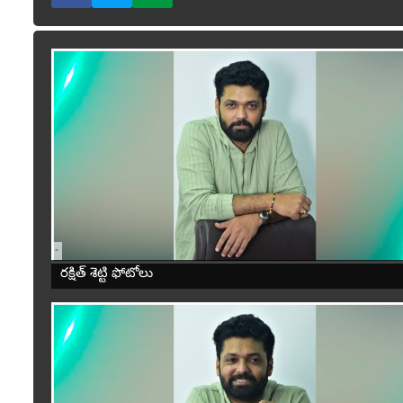
-
రక్షిత్ శెట్టి ఫోటోలు