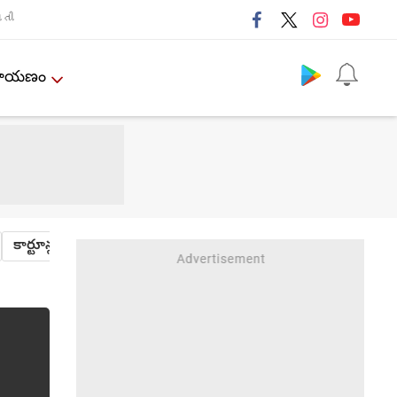
તી
Follow us
ేమాయణం
కార్టూన్లు