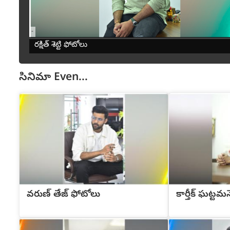
-
రక్షిత్ శెట్టి ఫోటోలు
సినిమా
Even...
వరుణ్ తేజ్ ఫోటోలు
కార్తీక్ ఘట్టమన