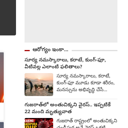
ఆరోగ్యం ఇంకా...
సూర్య నమస్కారాలు, కరాటే, కుంగ్-ఫూ,
వీటివల్ల ఎలాంటి ఫలితాలు?
సూర్య నమస్కారాలు, కరాటే,
కుంగ్-ఫూ మూడు కూడా శరీరం,
మనస్సును అభివృద్ధి చేసే
సాధనలే. అయితే వాటి లక్ష్యం,
ఫలితాల్లో కొంత తేడా ఉంటుంది.
గుజరాత్‌లో అంతుచిక్కని వైరస్.. ఇప్పటికే
వేటివల్ల ఎలాంటి ఫలితాలు
22 మంది మృత్యువాత
వుంటాయో తెలుసుకుందాము.
గుజరాత్ రాష్ట్రంలో అంతుచిక్కని
సూర్య నమస్కారాలు శరీరంలోని