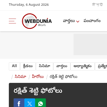
Thursday, 6 August 2026
हिन्दी
వార్తలు
పంచాంగం
All
క్రీడలు
సినిమా
వార్తలు
ఆధ్యాత్మికం
ప్రత్య
సినిమా
హీరోలు
రక్షిత్ శెట్టి ఫోటోలు
రక్షిత్ శెట్టి ఫోటోలు