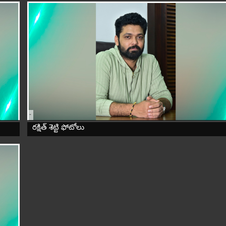
-
రక్షిత్ శెట్టి ఫోటోలు