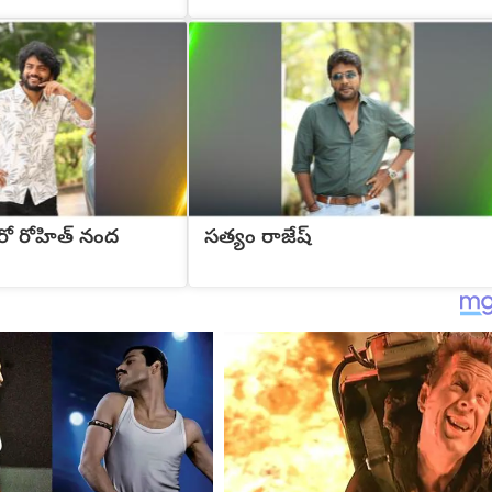
రో రోహిత్ నంద
సత్యం రాజేష్