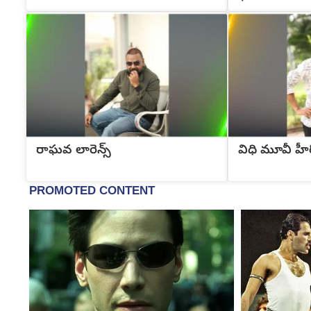
రాఘవ లారెన్స్
విధి మూవీ హీ