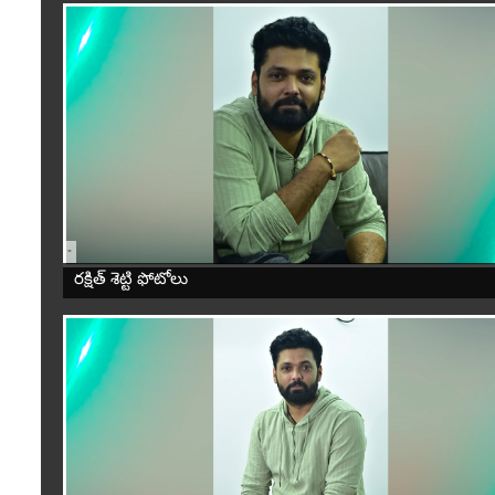
-
రక్షిత్ శెట్టి ఫోటోలు