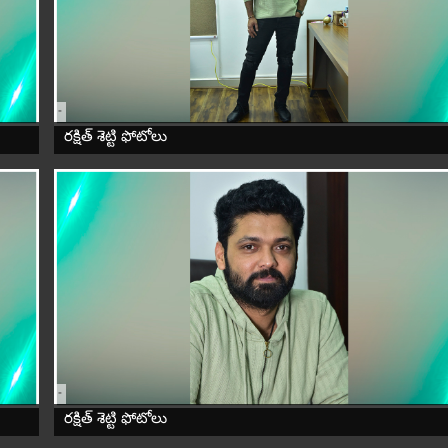
-
రక్షిత్ శెట్టి ఫోటోలు
-
రక్షిత్ శెట్టి ఫోటోలు