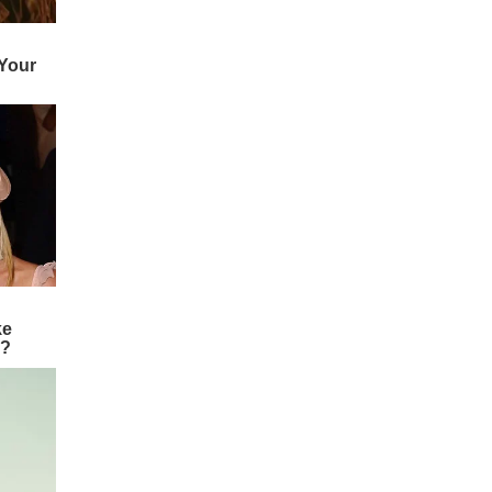
హ్యూమనాయిడ్ రోబోలు మానవ
వైద్యులను పూర్తిగా భర్తీ చేసి
"బెస్ట్ డాక్టర్లు" అవుతారట.