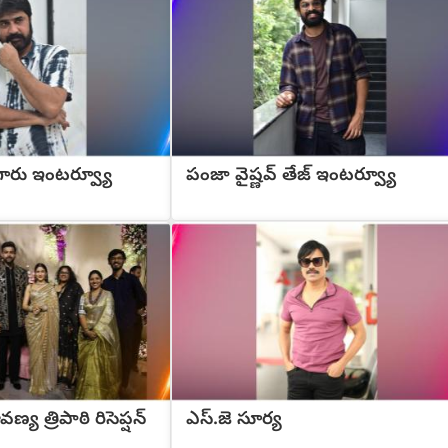
 గారు ఇంటర్వ్యూ
పంజా వైష్ణవ్ తేజ్ ఇంటర్వ్యూ
్య త్రిపాఠి రిసెప్షన్
ఎస్.జె సూర్య