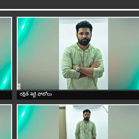
-
రక్షిత్ శెట్టి ఫోటోలు