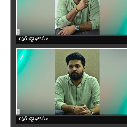
-
రక్షిత్ శెట్టి ఫోటోలు
-
రక్షిత్ శెట్టి ఫోటోలు