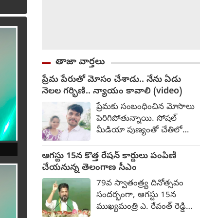
తాజా వార్తలు
ప్రేమ పేరుతో మోసం చేశాడు.. నేను ఏడు
నెలల గర్భిణి.. న్యాయం కావాలి (video)
ప్రేమకు సంబంధించిన మోసాలు
పెరిగిపోతున్నాయి. సోషల్
మీడియా పుణ్యంతో చేతిలో
స్మార్ట్ ఫోన్లు చేతిలో వుండటం
ద్వారా సులభంగా పరిచయాలు
ఆగస్టు 15న కొత్త రేషన్ కార్డులు పంపిణీ
ఏర్పడుతున్నాయి. ఈ
చేయనున్న తెలంగాణ సీఎం
పరిచయాలు కాస్త ప్రేమగా, ఆపై
79వ స్వాతంత్ర్య దినోత్సవం
మోసాలుగా మారుతున్నాయి.
సందర్భంగా, ఆగస్టు 15న
తాజాగా ప్రేమ పేరుతో ప్రియుడు
ముఖ్యమంత్రి ఎ. రేవంత్ రెడ్డి
మోసం చేశాడని, ఓ యువతి