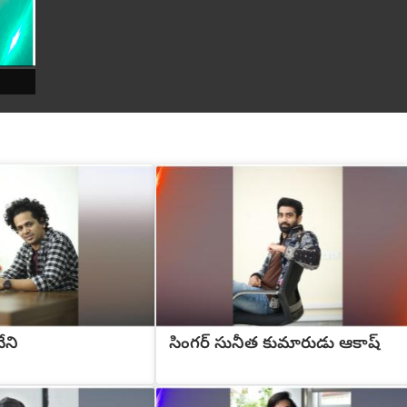
ేని
సింగర్ సునీత కుమారుడు ఆకాష్