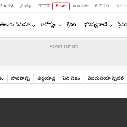
English
தமிழ்
मराठी
తెలుగు
മലയാളം
ಕನ್ನಡ
ગુજરા
తెలుగు సినిమా
ఆరోగ్యం
క్రికెట్
భవిష్యవాణి
ప్ర
ేకం
హాట్‌షాట్స్
తీర్థయాత్ర
ఏది నిజం
వెబ్‌దునియా స్పెషల్