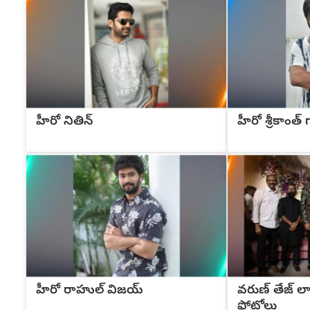
హీరో నితిన్
హీరో శ్రీకాంత్
హీరో రాహుల్ విజయ్
వరుణ్ తేజ్ లావణ
ఫోటోలు