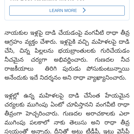
నాయ‌కుల ఇళ్లపై దాడి చేయడంపై వంగ‌వీటి రాధా తీవ్ర
ఆగ్రహం వ్యక్తం చేశారు. ఇళ్లపైకి వచ్చి మహిళలపై దాడి
చేసి, చిన్న పిల్లలను భయబ్రాంతులకు గురిచేయడం
నీచమైన చర్యగా అభివ‌ర్ణించారు. గుణదల నీచ
రాజకీయాలు తిరిగి పురుడు పోసుకుంటున్నాయి
అనేందుకు ఇదే నిదర్శనం అని రాధా వ్యాఖ్యానించారు.
ఇళ్లల్లో ఉన్న మహిళలపై దాడి చేసేంత హేయమైన
చర్యలకు ముగింపు ఏంటో చూపిస్తాన‌ని వంగ‌వీటి రాధా
తీవ్రంగా హెచ్చ‌రించారు. గుణదల అరాచకాలకు ఎలా
ముగింపు పలకాలో నాకు తెలుసు అని రాధా తీవ్ర
స్వ‌యంతో అన్నారు. దీనితో అటు టీడీపీ, ఇటు వైసీపీ