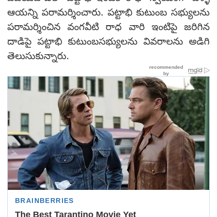
ఆయ‌న్ని ప‌రామ‌ర్శించారు. పట్టాభి కుటుంబ సభ్యులను
పరామర్శించిన వంగవీటి రాధ వారి ఇంటిపై జ‌రిగిన
దాడిపై పట్టాభి కుటుంబసభ్యులను వివరాలను అడిగి
తెలుసుకున్నారు.