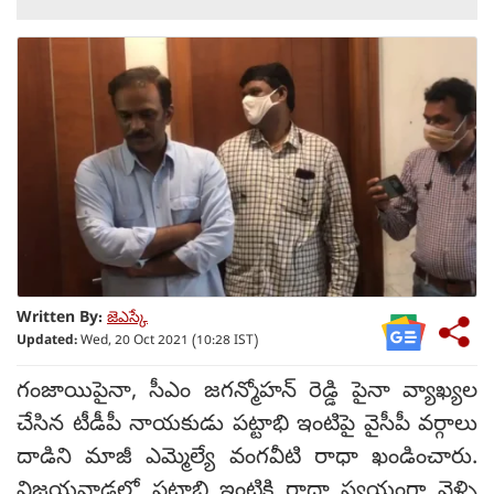
Written By:
జెఎస్కే
Updated:
Wed, 20 Oct 2021 (10:28 IST)
గంజాయిపైనా, సీఎం జ‌గ‌న్మోహ‌న్ రెడ్డి పైనా వ్యాఖ్య‌ల
చేసిన టీడీపీ నాయ‌కుడు ప‌ట్టాభి ఇంటిపై వైసీపీ వ‌ర్గాలు
దాడిని మాజీ ఎమ్మెల్యే వంగ‌వీటి రాధా ఖండించారు.
విజయవాడలో ప‌ట్టాభి ఇంటికి రాధా స్వ‌యంగా వెళ్ళి