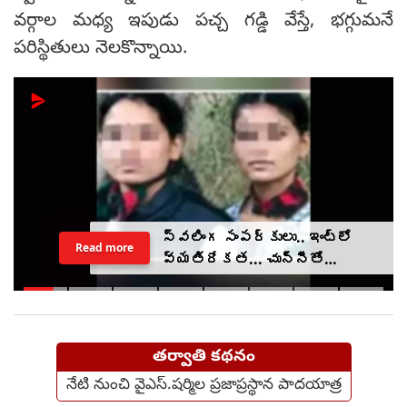
వ‌ర్గాల మ‌ధ్య ఇపుడు ప‌చ్చ గ‌డ్డి వేస్తే, భ‌గ్గుమ‌నే
ప‌రిస్థితులు నెల‌కొన్నాయి.
స్వలింగ సంపర్కులు.. ఇంట్లో
Read more
వ్యతిరేకత... చున్నీతో
ఉరేసుకుని ఆత్మహత్య
తర్వాతి కథనం
నేటి నుంచి వైఎస్.షర్మిల ప్రజాప్రస్థాన పాదయాత్ర