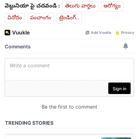
వెబ్దునియా పై చదవండి :
తెలుగు వార్తలు
ఆరోగ్యం
వినోదం
పంచాంగం
ట్రెండింగ్..