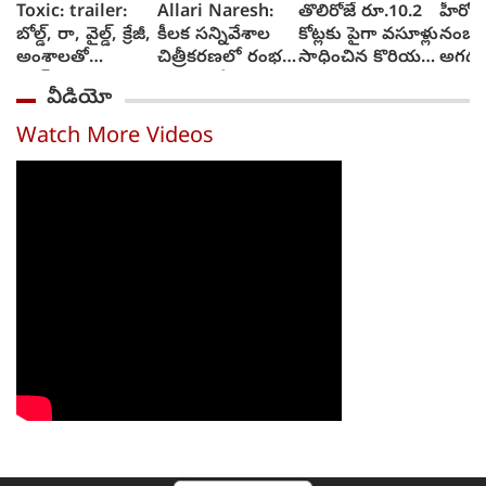
Toxic: trailer:
Allari Naresh:
తొలిరోజే రూ.10.2
హీరోకి
బోల్డ్, రా, వైల్డ్, క్రేజీ,
కీలక సన్నివేశాల
కోట్లకు పైగా వసూళ్లు
నంబర్ల
అంశాలతో
చిత్రీకరణలో రంభ
సాధించిన కొరియన్
అగధ 
యష్..కియారా
ఊర్వశి మేనక
కనకరాజు
ఆశిస్తు
వీడియో
అద్వానీ చిత్రం
రెడ్డి
టాక్సిక్: ట్రైలర్
Watch More Videos