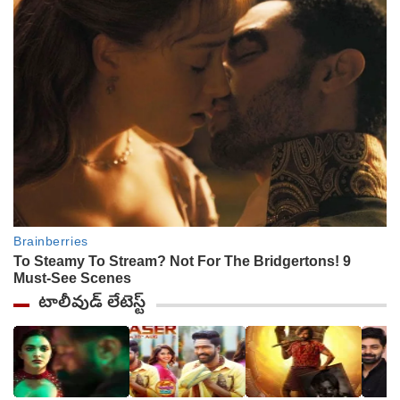
టాలీవుడ్ లేటెస్ట్