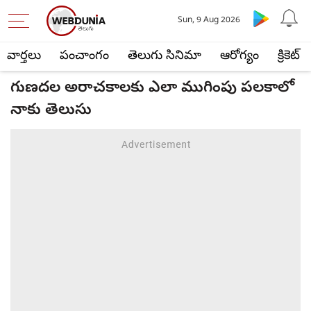
Sun, 9 Aug 2026
వార్తలు
పంచాంగం
తెలుగు సినిమా
ఆరోగ్యం
క్రికెట్
గుణదల అరాచకాలకు ఎలా ముగింపు పలకాలో
నాకు తెలుసు