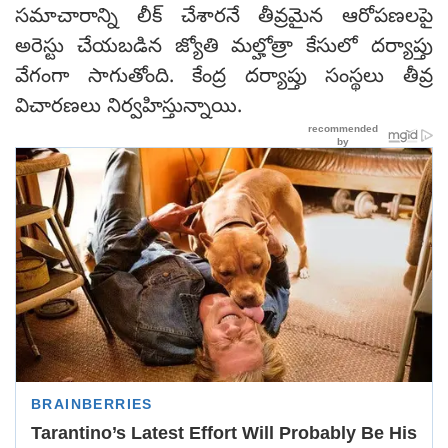
సమాచారాన్ని లీక్ చేశారనే తీవ్రమైన ఆరోపణలపై
అరెస్టు చేయబడిన జ్యోతి మల్హోత్రా కేసులో దర్యాప్తు
వేగంగా సాగుతోంది. కేంద్ర దర్యాప్తు సంస్థలు తీవ్ర
విచారణలు నిర్వహిస్తున్నాయి.