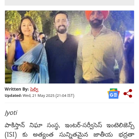
Written By:
సెల్వి
Updated:
Wed, 21 May 2025 (21:04 IST)
Jyoti
పాకిస్తాన్ నిఘా సంస్థ, ఇంటర్-సర్వీసెస్ ఇంటెలిజెన్స్
(ISI) కు అత్యంత సున్నితమైన జాతీయ భద్రతా