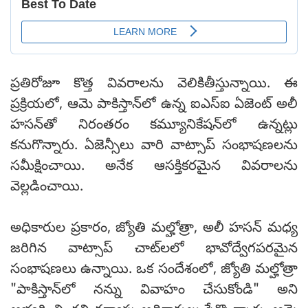
ప్రతిరోజూ కొత్త వివరాలను వెలికితీస్తున్నాయి. ఈ
ప్రక్రియలో, ఆమె పాకిస్తాన్‌లో ఉన్న ఐఎస్ఐ ఏజెంట్ అలీ
హసన్‌తో నిరంతరం కమ్యూనికేషన్‌లో ఉన్నట్లు
కనుగొన్నారు. ఏజెన్సీలు వారి వాట్సాప్ సంభాషణలను
సమీక్షించాయి. అనేక ఆసక్తికరమైన వివరాలను
వెల్లడించాయి.
అధికారుల ప్రకారం, జ్యోతి మల్హోత్రా, అలీ హసన్ మధ్య
జరిగిన వాట్సాప్ చాట్‌లలో భావోద్వేగపరమైన
సంభాషణలు ఉన్నాయి. ఒక సందేశంలో, జ్యోతి మల్హోత్రా
"పాకిస్తాన్‌లో నన్ను వివాహం చేసుకోండి" అని