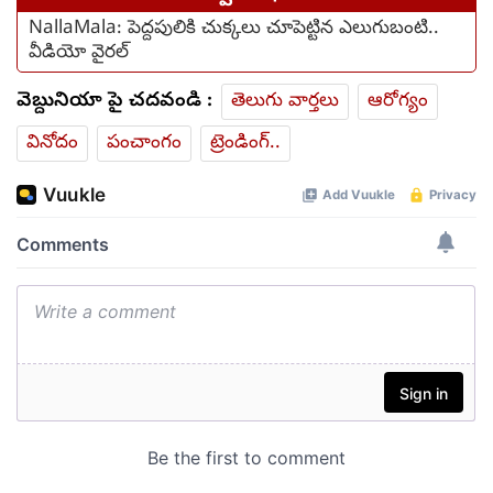
NallaMala: పెద్దపులికి చుక్కలు చూపెట్టిన ఎలుగుబంటి..
వీడియో వైరల్
వెబ్దునియా పై చదవండి :
తెలుగు వార్తలు
ఆరోగ్యం
వినోదం
పంచాంగం
ట్రెండింగ్..