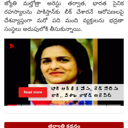
జ్యోతి మల్హోత్రా అరెస్టు తర్వాత, భారత సైనిక
రహస్యాలను పాకిస్తాన్‌కు లీక్ చేశారనే ఆరోపణలపై
దేశవ్యాప్తంగా మరో పది మంది వ్యక్తులను భద్రతా
సంస్థలు అదుపులోకి తీసుకున్నాయి.
భారీ ఆర్థిక మోసం.. రెడ్ నోటీసు
Read more
జారీ.. విశాఖ రాథోడ్‌‌ అరెస్ట్
తర్వాతి కథనం