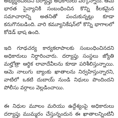
అభ్యర్థించిందని దర్యాప్తు అధికారులు పేర్కొన్నారు. ఆమె
భారత సైన్యానికి సంబంధించిన కొన్ని కీలకమైన
సమాచారాన్ని అతనితో పంచుకున్నట్లు కూడా
కనుగొనబడింది. వారి కమ్యూనికేషన్‌లో కొన్ని భాగాలలో
కోడెడ్ భాష ఉంది.
ఇది గూఢచర్య కార్యకలాపాలకు సంబంధించినదని
అధికారులు నిర్ధారించారు. దర్యాప్తు సంస్థలు జ్యోతి
మల్హోత్రా ఆర్థిక లావాదేవీలను కూడా పరిశీలిస్తున్నాయి.
ఆమె నాలుగు బ్యాంకు ఖాతాలను నిర్వహిస్తున్నారని,
వాటిలో ఒకటి దుబాయ్ నుండి నిధులు పొందిందని
పోలీసు వర్గాలు వెల్లడించాయి.
ఈ నిధుల మూలం మరియు ఉద్దేశ్యంపై అధికారులు
దర్యాప్తు ముమ్మరం చేస్తున్నందున ఈ ఖాతాలన్నింటినీ