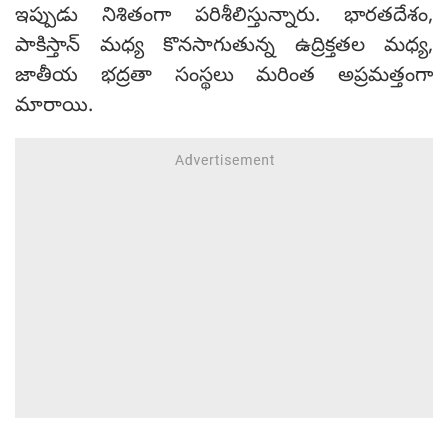
ఇప్పుడు నిశితంగా పరిశీలిస్తున్నారు. భారతదేశం,
పాకిస్తాన్ మధ్య కొనసాగుతున్న ఉద్రిక్తతల మధ్య,
జాతీయ భద్రతా సంస్థలు మరింత అప్రమత్తంగా
మారాయి.