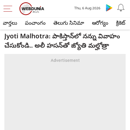
Thu, 6 Aug 2026
వార్తలు
పంచాంగం
తెలుగు సినిమా
ఆరోగ్యం
క్రికెట్
Jyoti Malhotra: పాకిస్తాన్‌లో నన్ను వివాహం
చేసుకోండి.. అలీ హసన్‌తో జ్యోతి మల్హోత్రా