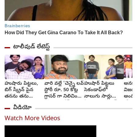
టాలీవుడ్ లేటెస్ట్
హుషారు పిట్టలు,
వారి వల్లే 'చెన్నై లవ్
హుషార్‌ పిట్టలు
అనకాప
బిగ్ స్క్రీన్ పైన
స్టోరీ రూ. 50 కోట్ల
సెకండాఫ్‌లో
విజయా
తనను తను
గ్రాసర్ గా నిలిచింది -
నాలుగు సార్లు
అంది
చూసుకుని చెంప
సాయి రాజేష్
ఏడ్చాను : చరణ్‌
కోరుకు
వీడియో
పగలగొట్టుకున్న
అర్జున్‌
సోనూ
నటుడు, వీడియో
Watch More Videos
వైరల్