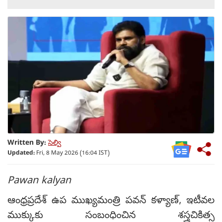
Written By:
సెల్వి
Updated:
Fri, 8 May 2026 (16:04 IST)
Pawan kalyan
ఆంధ్రప్రదేశ్ ఉప ముఖ్యమంత్రి పవన్ కళ్యాణ్, ఇటీవల
ముక్కుకు సంబంధించిన శస్త్రచికిత్స