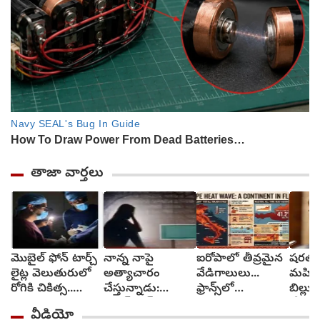
తాజా వార్తలు
మొబైల్ ఫోన్ టార్చ్
నాన్న నాపై
ఐరోపాలో తీవ్రమైన
షరతుల
లైట్ల వెలుతురులో
అత్యాచారం
వేడిగాలులు...
మహిళా 
రోగికి చికిత్స..
చేస్తున్నాడు:
ఫ్రాన్స్‌లో
బిల్ల
ఎక్కడ?
సనత్‌నగర్
కార్చిచ్చులు..
చేయండ
వీడియో
పోలీసులకు బాలిక
రవాణా వ్యవస్థలకు
గాంధీ