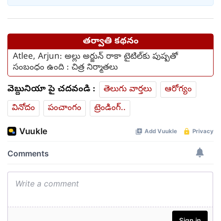
తర్వాతి కథనం
Atlee, Arjun: అల్లు అర్జున్ రాకా టైటిల్‌కు పుష్పతో
సంబంధం ఉంది : చిత్ర నిర్మాతలు
వెబ్దునియా పై చదవండి :
తెలుగు వార్తలు
ఆరోగ్యం
వినోదం
పంచాంగం
ట్రెండింగ్..