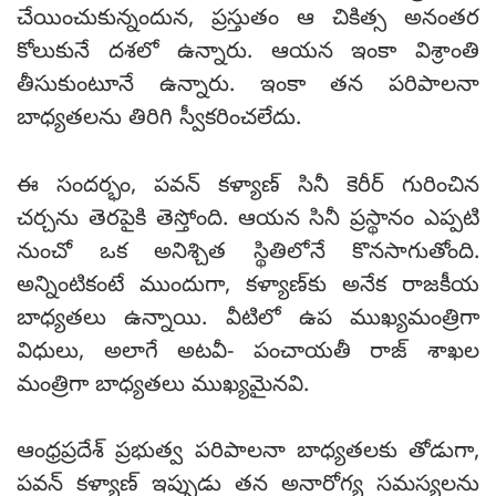
చేయించుకున్నందున, ప్రస్తుతం ఆ చికిత్స అనంతర
కోలుకునే దశలో ఉన్నారు. ఆయన ఇంకా విశ్రాంతి
తీసుకుంటూనే ఉన్నారు. ఇంకా తన పరిపాలనా
బాధ్యతలను తిరిగి స్వీకరించలేదు.
ఈ సందర్భం, పవన్ కళ్యాణ్ సినీ కెరీర్ గురించిన
చర్చను తెరపైకి తెస్తోంది. ఆయన సినీ ప్రస్థానం ఎప్పటి
నుంచో ఒక అనిశ్చిత స్థితిలోనే కొనసాగుతోంది.
అన్నింటికంటే ముందుగా, కళ్యాణ్‌కు అనేక రాజకీయ
బాధ్యతలు ఉన్నాయి. వీటిలో ఉప ముఖ్యమంత్రిగా
విధులు, అలాగే అటవీ- పంచాయతీ రాజ్ శాఖల
మంత్రిగా బాధ్యతలు ముఖ్యమైనవి.
ఆంధ్రప్రదేశ్ ప్రభుత్వ పరిపాలనా బాధ్యతలకు తోడుగా,
పవన్ కళ్యాణ్ ఇప్పుడు తన అనారోగ్య సమస్యలను