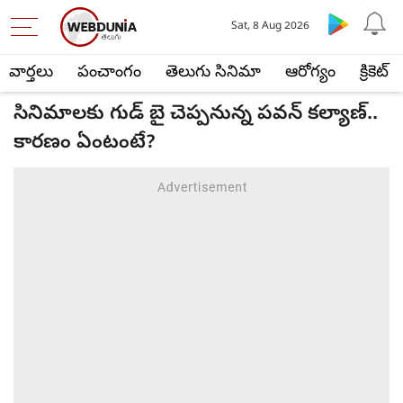
Sat, 8 Aug 2026
వార్తలు
పంచాంగం
తెలుగు సినిమా
ఆరోగ్యం
క్రికెట్
సినిమాలకు గుడ్ బై చెప్పనున్న పవన్ కల్యాణ్..
కారణం ఏంటంటే?