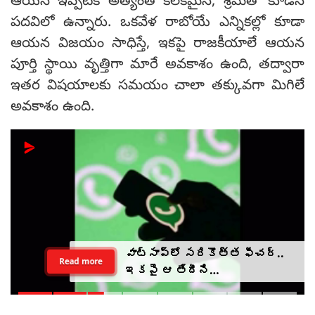
ఆయన ఇప్పటికే అత్యంత కీలకమైన, శ్రమతో కూడిన
పదవిలో ఉన్నారు. ఒకవేళ రాబోయే ఎన్నికల్లో కూడా
ఆయన విజయం సాధిస్తే, ఇకపై రాజకీయాలే ఆయన
పూర్తి స్థాయి వృత్తిగా మారే అవకాశం ఉంది, తద్వారా
ఇతర విషయాలకు సమయం చాలా తక్కువగా మిగిలే
అవకాశం ఉంది.
వాట్సాప్‌లో సరికొత్త ఫీచర్..
Read more
ఇకపై ఆ తేదీని
వెల్లడించాల్సిందే?