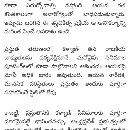
కూడా ఎదుర్కోవాల్సి వస్తోంది. ఆయన గత
కొంతకాలంగా అనారోగ్యంతో బాధపడుతున్నారు.
ఇప్పుడు జరిగిన ఈ శస్త్రచికిత్స ప్రక్రియ ఆ అసౌకర్యాన్ని
మరింత పెంచే అవకాశం ఉంది.
ప్రస్తుత తరుణంలో, కళ్యాణ్ తన రాజకీయ
బాధ్యతలను పర్యవేక్షిస్తూనే, మరోవైపు సినిమాల
షూటింగ్‌లలో కూడా పాల్గొనాలని ఆశించడం ఆయనపై
మోపే అధిక భారం అవుతుంది. ఆయన శారీరక,
మానసిక పరిస్థితులు ప్రస్తుతం అందుకు పూర్తిగా
సహకరించే స్థితిలో లేవు.
కాబట్టి, ప్రస్తుతానికి కళ్యాణ్ సినిమాలకు పూర్తిగా
దూరమైనట్టే భావించవచ్చు. ఆంధ్రప్రదేశ్ ప్రభుత్వంలో