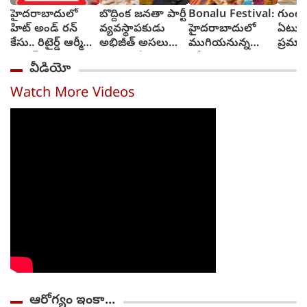
హైదరాబాదులో
బొద్దింక జనతా పార్టీ
Bonalu Festival:
గుంట
హిట్ అండ్ రన్
వ్యవస్థాపకుడు
హైదరాబాదులో
ఏటుకూ
కేసు.. రిటైర్డ్ ఆర్మీ
అభిజీత్ అసలు
ముగియనున్న
ప్రమాద
జవాన్ మృతి
రంగు ఇదే
బోనాల పండుగ
ట్రాఫిక
వీడియో
కుమార్
స్నేహి
Watch More Videos
ఆరోగ్యం ఇంకా...