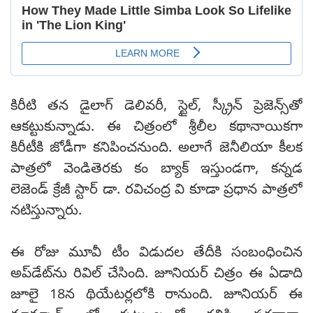
కిరీటి తన డైలాగ్ డెలివరీ, స్టైల్, స్క్రీన్ ప్రెజెన్స్‌తో
ఆకట్టుకున్నాడు. ఈ చిత్రంలో శ్రీలీల కథానాయికగా
కిరీటీకి జోడీగా కనిపించనుంది. అలాగే జెనీలియా కీలక
పాత్రలో వెండితెరకు కం బ్యాక్ ఇస్తుండగా, కన్నడ
లెజెండ్ క్రేజీ స్టార్ డా. రవిచంద్ర వి కూడా ప్రధాన పాత్రలో
నటిస్తున్నారు.
ఈ రోజు మూవీ టీం విడుదల తేదీకి సంబంధించిన
అప్‌డేట్‌ను రివిల్ చేసింది. జూనియర్ చిత్రం ఈ ఏడాది
జూలై 18న థియేటర్లలోకి రానుంది. జూనియర్ ఈ