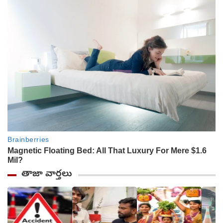
తాజా వార్తలు