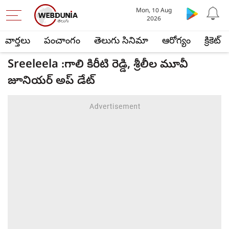
Mon, 10 Aug
2026
వార్తలు
పంచాంగం
తెలుగు సినిమా
ఆరోగ్యం
క్రికెట్
Sreeleela :గాలి కిరీటి రెడ్డి, శ్రీలీల మూవీ
జూనియర్ అప్ డేట్