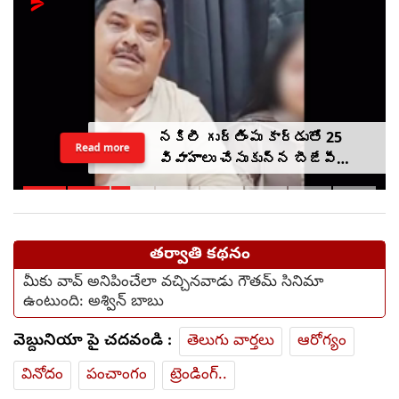
నకిలీ గుర్తింపు కార్డుతో 25
Read more
వివాహాలు చేసుకున్న బీజేపీ
ఎమ్మెల్యే అల్లుడు
తర్వాతి కథనం
మీకు వావ్ అనిపించేలా వచ్చినవాడు గౌతమ్ సినిమా
ఉంటుంది: అశ్విన్ బాబు
వెబ్దునియా పై చదవండి :
తెలుగు వార్తలు
ఆరోగ్యం
వినోదం
పంచాంగం
ట్రెండింగ్..