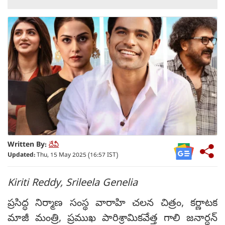
Written By:
దేవీ
Updated:
Thu, 15 May 2025 (16:57 IST)
Kiriti Reddy, Srileela Genelia
ప్రసిద్ధ నిర్మాణ సంస్థ వారాహి చలన చిత్రం, కర్ణాటక
మాజీ మంత్రి, ప్రముఖ పారిశ్రామికవేత్త గాలి జనార్ధన్