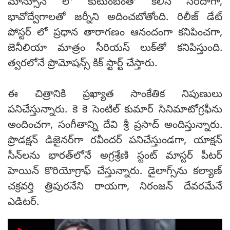
మాన్సూన్ లో కుటుంబంతో కలిసి సరదాగా,
భావోద్వేగాలతో జర్నీని అదించబోతోంది. రిలీజ్ డేట్
పోస్టర్ లో ప్రధాన తారాగణం ఆనందంగా కనిపించగా,
జెనీలియా మాత్రం సీరియస్ లుక్‌తో కనిపిస్తుంది.
త్వరలోనే ప్రొమోషన్స్ కిక్ స్టార్ట్ చేస్తారు.
ఈ చిత్రానికి ప్రఖ్యాత సాంకేతిక నిపుణులు
పనిచేస్తున్నారు. కె కె సెంటిల్ కుమార్ సినిమాటోగ్రఫీను
అందించగా, సంగీతాన్ని దేవి శ్రీ ప్రసాద్ అందిస్తున్నారు.
ప్రొడక్షన్ డిజైనర్‌గా రవీందర్ పనిచేస్తుండగా, యాక్షన్
సీన్‌లను భారత్‌లోనే అగ్రశ్రేణి స్టంట్ మాస్టర్ పీటర్
హెయిన్ కొరియోగ్రాఫ్ చేస్తున్నారు. డైలాగ్స్‌ను కల్యాణ్
చక్రవర్తి త్రిపురనేని రాయగా, నిరంజన్ దేవరమేనే
ఎడిటర్.