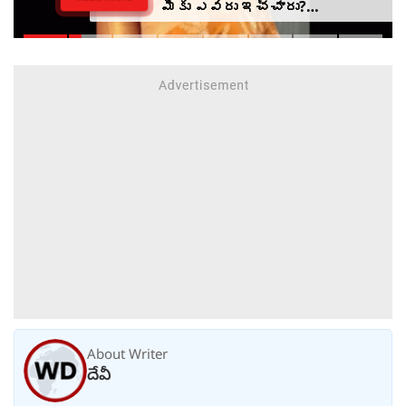
మీకు ఎవరు ఇచ్చారు?
ఉదయనిధికి ఖుష్బూ ప్రశ్న
About Writer
దేవీ