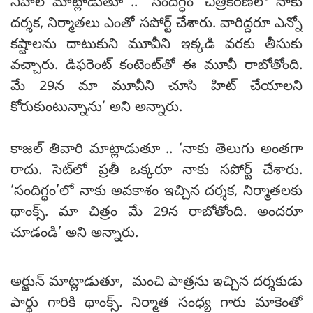
నిహాల్ మాట్లాడుతూ .. ‘‘సందిగ్ధం’ చిత్రీకరణలో నాకు
దర్శక, నిర్మాతలు ఎంతో సపోర్ట్ చేశారు. వారిద్దరూ ఎన్నో
కష్టాలను దాటుకుని మూవీని ఇక్కడి వరకు తీసుకు
వచ్చారు. డిఫరెంట్ కంటెంట్‌తో ఈ మూవీ రాబోతోంది.
మే 29న మా మూవీని చూసి హిట్ చేయాలని
కోరుకుంటున్నాను’ అని అన్నారు.
కాజల్ తివారి మాట్లాడుతూ .. ‘నాకు తెలుగు అంతగా
రాదు. సెట్‌లో ప్రతీ ఒక్కరూ నాకు సపోర్ట్ చేశారు.
‘సందిగ్ధం’లో నాకు అవకాశం ఇచ్చిన దర్శక, నిర్మాతలకు
థాంక్స్. మా చిత్రం మే 29న రాబోతోంది. అందరూ
చూడండి’ అని అన్నారు.
అర్జున్ మాట్లాడుతూ, మంచి పాత్రను ఇచ్చిన దర్శకుడు
పార్థు గారికి థాంక్స్. నిర్మాత సంధ్య గారు మాకెంతో