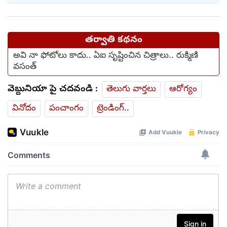
తర్వాతి కథనం
అవి నా ఫోటోలు కాదు.. ఏఐ సృష్టించిన చిత్రాలు.. రుక్మిణి
వసంత్
వెబ్దునియా పై చదవండి :
తెలుగు వార్తలు
ఆరోగ్యం
వినోదం
పంచాంగం
ట్రెండింగ్..