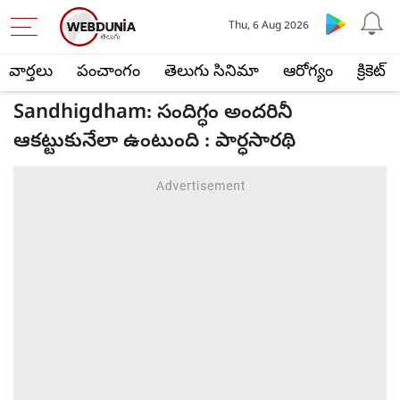
Thu, 6 Aug 2026
వార్తలు
పంచాంగం
తెలుగు సినిమా
ఆరోగ్యం
క్రికెట్
Sandhigdham: సందిగ్ధం అందరినీ
ఆకట్టుకునేలా ఉంటుంది : పార్ధసారథి