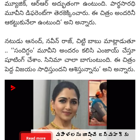
మ్యూజిక్, ఆర్ఆర్ అద్భుతంగా ఉంటుంది. పార్థసారధి
మూవీని డిఫరెంట్‌గా తెరకెక్కించారు. ఈ చిత్రం అందరినీ
ఆకట్టుకునేలా ఉంటుంది’ అని అన్నారు.
నటుడు ఆనంద్, నవీన్ రాజ్, చిట్టి బాబు మాట్లాడుతూ
.. ‘‘సందిగ్ధం’ మూవీని అందరం కలిసి ఎంజాయ్ చేస్తూ
షూటింగ్ చేశాం. సినిమా చాలా బాగుంటుంది. ఈ చిత్రం
పెద్ద విజయం సాధిస్తుందని ఆశిస్తున్నాను’ అని అన్నారు.
మహిళలను దూషించే జన్మహక్కు
Read more