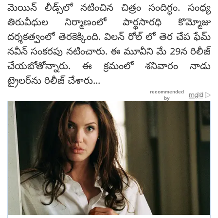
మెయిన్ లీడ్స్‌లో నటించిన చిత్రం సందిగ్ధం. సంధ్య
తిరువీధుల నిర్మాణంలో పార్థసారధి కొమ్మోజు
దర్శకత్వంలో తెరకెక్కింది. విలన్ రోల్ లో తెర చేప ఫేమ్
నవీన్ సంకరపు నటించారు. ఈ మూవీని మే 29న రిలీజ్
చేయబోతోన్నారు. ఈ క్రమంలో శనివారం నాడు
ట్రైలర్‌ను రిలీజ్ చేశారు...