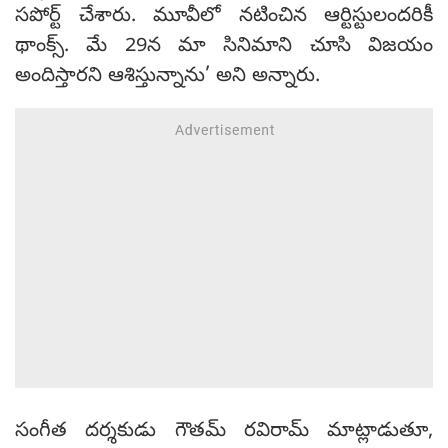
సపోర్ట్ చేశారు. మూవీలో నటించిన ఆర్టిస్టులందరికీ
థాంక్స్. మే 29న మా సినిమాని చూసి విజయం
అందిస్తారని ఆశిస్తున్నాను’ అని అన్నారు.
సంగీత దర్శకుడు గౌతమ్ రవిరామ్ మాట్లాడుతూ,