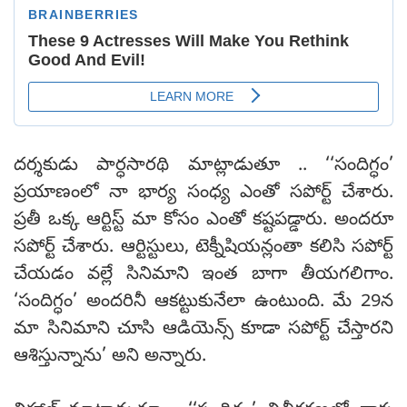
దర్శకుడు పార్ధసారథి మాట్లాడుతూ .. ‘‘సందిగ్ధం’
ప్రయాణంలో నా భార్య సంధ్య ఎంతో సపోర్ట్ చేశారు.
ప్రతీ ఒక్క ఆర్టిస్ట్ మా కోసం ఎంతో కష్టపడ్డారు. అందరూ
సపోర్ట్ చేశారు. ఆర్టిస్టులు, టెక్నీషియన్లంతా కలిసి సపోర్ట్
చేయడం వల్లే సినిమాని ఇంత బాగా తీయగలిగాం.
‘సందిగ్ధం’ అందరినీ ఆకట్టుకునేలా ఉంటుంది. మే 29న
మా సినిమాని చూసి ఆడియెన్స్ కూడా సపోర్ట్ చేస్తారని
ఆశిస్తున్నాను’ అని అన్నారు.