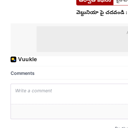
తర్వాతి కథనం
వైకాప
వెబ్దునియా పై చదవండి :