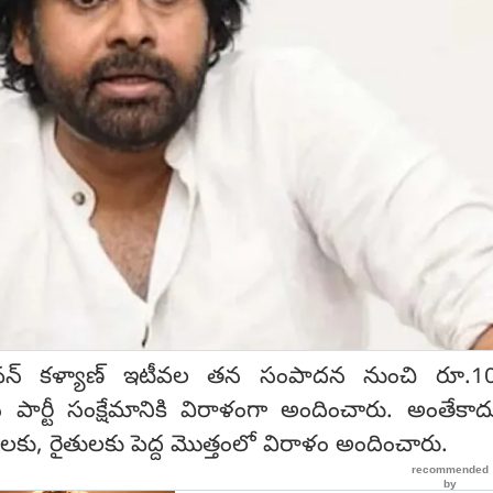
న్ కళ్యాణ్ ఇటీవల తన సంపాదన నుంచి రూ.10 
్టీ సంక్షేమానికి విరాళంగా అందించారు. అంతేకాదు
ు, రైతులకు పెద్ద మొత్తంలో విరాళం అందించారు.