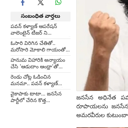
సంబంధిత వార్తలు
పవన్ కళ్యాణ్ ఆపరేషన్
వాలెంటైన్ టీజర్ ని
ఐదారుసార్లు చూశారు : వరుణ్
ఓసారి విరిగిన చేతితో..
తేజ్
మరోసారి మోకాలి గాయంతో
ఆడిన విహారి... పవన్ కళ్యాణ్
హనుమ విహారికి అన్యాయం
సంఘీభావం
చేసి 'ఆడుదాం ఆంధ్రా'తో
లాభమేంటి?: పవన్ ప్రశ్న
రెండు చోట్ల ఓడించిన
మనమా.. పవన్ కళ్యాణ్
గురించి మాట్లాడేది : హైపర్
వైకాపాకు టాటా... జనసేన
ఆది
జనసేన అధినేత పవ
పార్టీలో చేరిన కొత్త
రూపాయలను జనసేన పార
సుబ్బారాయుడు
అమరవీరుల కుటుంబాలక