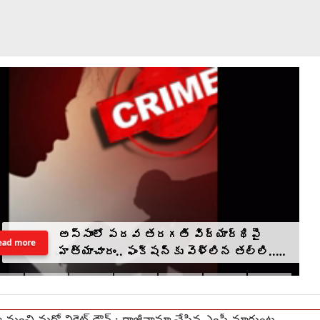
అస్సాంలో పదవ తరగతి విద్యార్థిపై
ead more
హత్యాచారం.. ఫంక్షన్‌కు వెళ్లిన తల్లి..
మంచంపై విగతజీవిగా..?