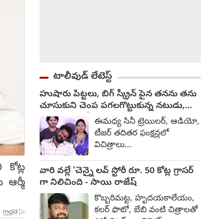
టాలీవుడ్ లేటెస్ట్
హుషారు పిట్టలు, బిగ్ స్క్రీన్ పైన తనను తను
చూసుకుని చెంప పగలగొట్టుకున్న నటుడు,
వీడియో వైరల్
ఈమధ్య సినీ ట్రెయిలర్, ఆడియో,
టీజర్ తదితర ఫంక్షన్లలో
విచిత్రాలు
చోటుచేసుకుంటున్నాయి.
కోట్ల
కొంతమంది దుస్తులు గురించి
వారి వల్లే 'చెన్నై లవ్ స్టోరీ రూ. 50 కోట్ల గ్రాసర్
నేను మాట్లాడనమ్మా.. లేనిపోనిది
 ఆర్మీ
గా నిలిచింది - సాయి రాజేష్
మాట్లాడితే తంటా అన్నారు. ఇలా
కొబ్బరిమట్ట, హృదయకాలేయం,
చెప్పుకుంటూ పోతే చాలా చిత్రాలే
కలర్ ఫొటో, బేబి వంటి చిత్రాలతో
జరుగుతున్నాయి. తాజాగా