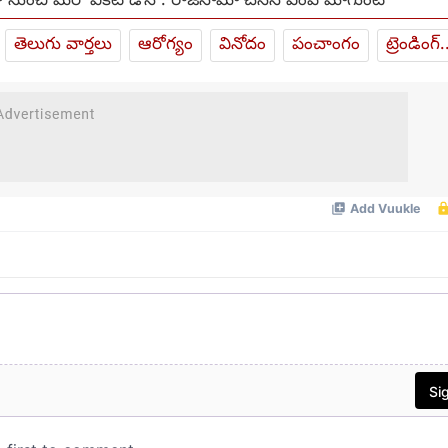
ా నుంచి మరో వికెట్ డౌన్ : రాజీనామా చేసిన ఎంపీ మాగుంట
తెలుగు వార్తలు
ఆరోగ్యం
వినోదం
పంచాంగం
ట్రెండింగ్.