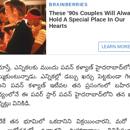
 చూస్తే, ఎన్నికలకు ముందు పవన్ కళ్యాణ్ హైదరాబాద్‌ల
కుంటున్నాడు. ఎన్నికల్లో డబ్బు ఖర్చు పెట్టకుండా 
అని పవన్ కళ్యాణ్ ఇటీవల తన ప్రసంగంలో బహిర
థ్యంలోనే ఈ పవర్ స్టార్ పవన్ హైదరాబాద్‌లోని తన 
లు వినికిడి.
టికే తన భూమిలో ఒకదానిని విక్రయించారని, మరో 