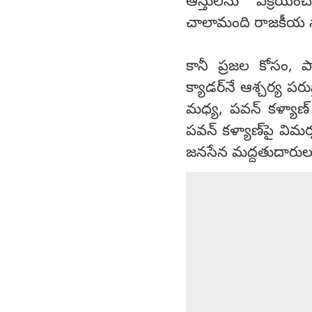
ఆస్తులను విక్రయిం
చాలామంది రాజకీయ న
కానీ ప్రజల కోసం, పా
క్యాడర్‌నే ఆశ్చర్య ప
మధ్య, పవన్ కళ్యాణ్ ని
పవన్ కళ్యాణ్‌పై వి
జనసేన మద్దతుదారులు విజ