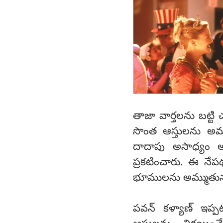
తాజా వార్తలను బట్టి
సొంత ఆస్తులను అమ్ము
దాదాపు అసాధ్యం 
ప్రకటించారు. ఈ నేప
భూములను అమ్ముతున్నట్
పవన్ కళ్యాణ్ ఇప్ప