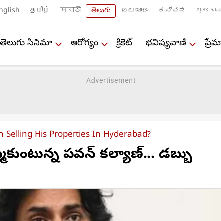
nglish
தமிழ்
मराठी
తెలుగు
മലയാളം
ಕನ್ನಡ
ગુજરાત
తెలుగు సినిమా
ఆరోగ్యం
క్రికెట్
భవిష్యవాణి
ప్ర
 Selling His Properties In Hyderabad?
ుకుంటున్న పవన్ కల్యాణ్... డబ్బు