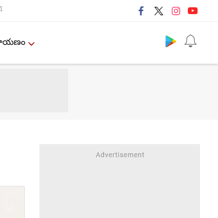
ી
Follow us
ేమాయణం