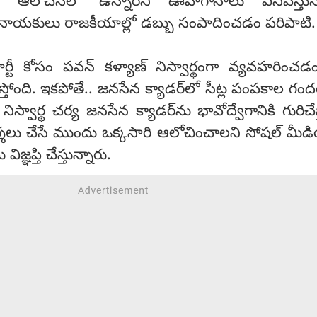
చే ఆలోచనలో ఉన్నారని ఊహాగానాలు వినిపిస్తున్
ాయకులు రాజకీయాల్లో డబ్బు సంపాదించడం పరిపాటి
ర్టీ కోసం పవన్ కళ్యాణ్ నిస్వార్థంగా వ్యవహరించడం 
రుస్తోంది. ఇకపోతే.. జనసేన క్యాడర్‌లో సీట్ల పంపకాల గం
స్వార్థ చర్య జనసేన క్యాడర్‌ను భావోద్వేగానికి గురిచేస్
మర్శలు చేసే ముందు ఒక్కసారి ఆలోచించాలని సోషల్ మీ
్ఞప్తి చేస్తున్నారు.