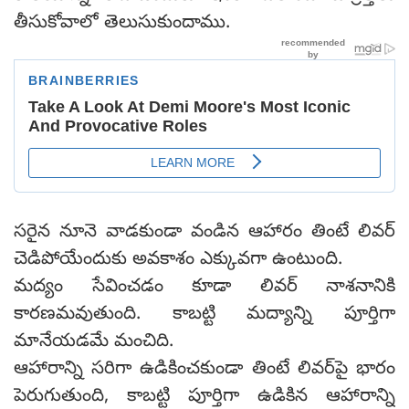
తీసుకోవాలో తెలుసుకుందాము.
సరైన నూనె వాడకుండా వండిన ఆహారం తింటే లివర్
చెడిపోయేందుకు అవకాశం ఎక్కువగా ఉంటుంది.
మద్యం సేవించడం కూడా లివర్ నాశనానికి
కారణమవుతుంది. కాబట్టి మద్యాన్ని పూర్తిగా
మానేయడమే మంచిది.
ఆహారాన్ని సరిగా ఉడికించకుండా తింటే లివర్‌పై భారం
పెరుగుతుంది, కాబట్టి పూర్తిగా ఉడికిన ఆహారాన్ని