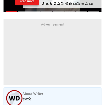
Read more
రిజర్వేషన్‌ బిల్లును అమలు
చేయండి.. రాహుల్ గాంధీ
About Writer
జయ