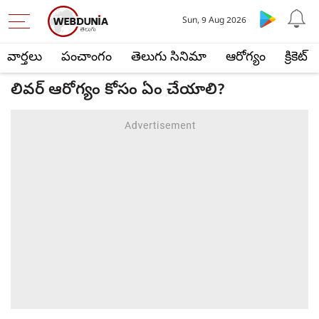
Sun, 9 Aug 2026
వార్తలు
పంచాంగం
తెలుగు సినిమా
ఆరోగ్యం
క్రికెట్
లివర్ ఆరోగ్యం కోసం ఏం చేయాలి?