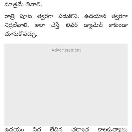
మాత్రమే తినాలి.
రాత్రి పూట త్వరగా పడుకొని, ఉదయాన త్వరగా
నిద్రలేవాలి. ఇలా చేస్తే లివ‌ర్ డ్యామేజ్ కాకుండా
చూసుకోవ‌చ్చు.
ఉదయం నిద్ర లేచిన తర్వాత కాలకృత్యాలు