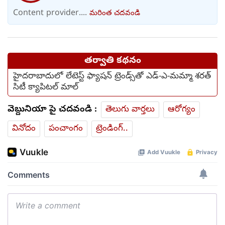
Content provider....
మరింత చదవండి
తర్వాతి కథనం
హైదరాబాదులో లేటెస్ట్ ఫ్యాషన్ ట్రెండ్స్‌తో ఎడ్-ఎ-మమ్మా శరత్
సిటీ క్యాపిటల్ మాల్
వెబ్దునియా పై చదవండి :
తెలుగు వార్తలు
ఆరోగ్యం
వినోదం
పంచాంగం
ట్రెండింగ్..