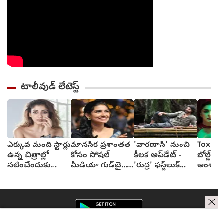
టాలీవుడ్ లేటెస్ట్
ఎక్కువ మంది స్టార్లు
మానసిక ప్రశాంతత
'వారణాసి' నుంచి
Toxic:
ఉన్న చిత్రాల్లో
కోసం సోషల్
కీలక అప్‌డేట్ -
బోల్డ్, ర
నటించేందుకు
మీడియా గుడ్‌బై...
'రుద్ర' ఫస్ట్‌లుక్
అంశా
జంకుతాను :
'ప్రేమలు' బ్యూటీ
రిలీజ్
యష్..
నయనతార
వెల్లడి
అద్వాన
టాక్సిక