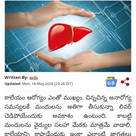
Written By:
జయ
Updated:
Mon, 18 May 2026 (23:26 IST)
కాలేయం ఆరోగ్యం ఎంతో ముఖ్యం. చిన్నచిన్న అనారోగ్య
సమస్యలకే మందులను అతిగా తీసుకున్నా లివర్
చెడిపోయేందుకు అవకాశం ఉంటుంది. కాబట్టి
మందులను వైద్యుల సలహా మేరకు మాత్రమే వాడాలి.
కాలేయాన్ని కాపాడేందుకు ఇంకా ఎలాంటి జాగ్రత్తలు