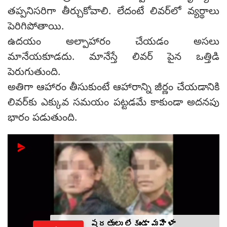
తప్పనిసరిగా తీర్చుకోవాలి. లేదంటే లివర్‌లో వ్యర్థాలు
పెరిగిపోతాయి.
ఉదయం అల్పాహారం చేయడం అసలు
మానేయకూడదు. మానేస్తే లివర్ పైన ఒత్తిడి
పెరుగుతుంది.
అతిగా ఆహారం తీసుకుంటే ఆహారాన్ని జీర్ణం చేయడానికి
లివర్‌కు ఎక్కువ సమయం పట్టడమే కాకుండా అదనపు
భారం పడుతుంది.
షరతులు లేకుండా మహిళా