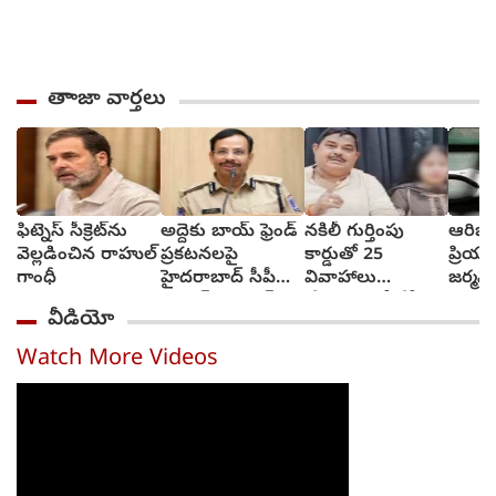
తాాజా వార్తలు
ఫిట్నెస్ సీక్రెట్‌ను
అద్దెకు బాయ్‌ ఫ్రెండ్‌
నకిలీ గుర్తింపు
ఆరిజో
వెల్లడించిన రాహుల్
ప్రకటనలపై
కార్డుతో 25
ప్రియు
గాంధీ
హైదరాబాద్ సీపీ
వివాహాలు
జర్మనీ
స్ట్రాంగ్ వార్నింగ్
చేసుకున్న బీజేపీ
అరెస్టు
వీడియో
ఎమ్మెల్యే అల్లుడు
Watch More Videos