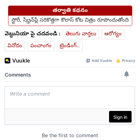
తర్వాతి కథనం
స్టోరీ, స్క్రీన్‌ప్లే సరికొత్తగా కౌలాస్ కోట చిత్రం రూపొందుతోంది
వెబ్దునియా పై చదవండి :
తెలుగు వార్తలు
ఆరోగ్యం
వినోదం
పంచాంగం
ట్రెండింగ్..