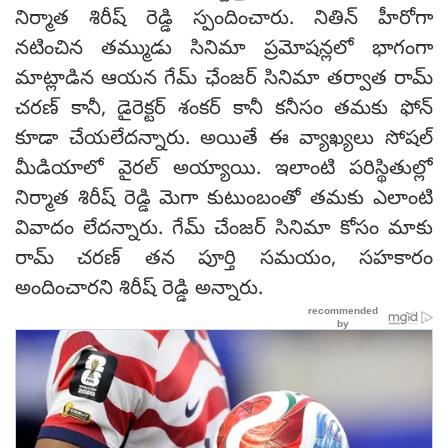
నిర్మాత శిరీష్ రెడ్డి స్పందించారు. నితిన్ హీరోగా
నటించిన తమ్ముడు సినిమా ప్రమోషన్లలో భాగంగా
మాట్లాడిన ఆయన గేమ్ ఛేంజర్‌ సినిమా తర్వాత రామ్
చరణ్‌ కానీ, డైరెక్టర్ శంకర్‌ కానీ కనీసం తమకు ఫోన్
కూడా చేయలేదన్నారు. అయితే ఈ వ్యాఖ్యలు సోషల్
మీడియాలో వైరల్ అయ్యాయి. ఇలాంటి పరిస్థితుల్లో
నిర్మాత శిరీష్ రెడ్డి మెగా కుటుంబంతో తమకు ఎలాంటి
వివాదం లేదన్నారు. గేమ్ చేంజర్ సినిమా కోసం మాకు
రామ్ చరణ్ తన పూర్తి సమయం, సహకారం
అందించారని శిరీష్ రెడ్డి అన్నారు.