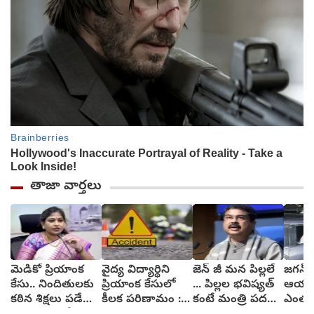
తాజా వార్తలు
మెడికో ప్రియాంక
వైద్య విద్యార్థిని
జెన్ జీ మన పిల్లలే
జగన్ శ
కేసు.. నిందితులకు
ప్రియాంక కేసులో
... పిల్లల భవిష్యత్
ఆయన 
కఠిన శిక్షలు పడేలా
కీలక పరిణామం :
కంటే మంత్రి పదవి
ఎంతకైన