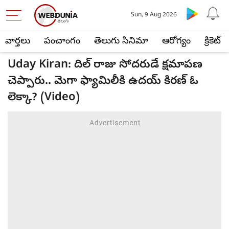
Sun, 9 Aug 2026
వార్తలు
పంచాంగం
తెలుగు సినిమా
ఆరోగ్యం
క్రికెట్
Uday Kiran: దిల్ రాజు సోదరుడే క్షమాపణ
చెప్పారు.. మెగా ఫ్యామిలీకి ఉదయ్ కిరణ్ ఓ
లెక్కా? (Video)