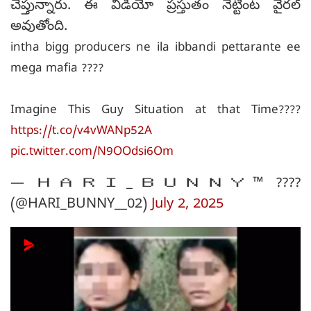
చెప్తున్నారు. ఈ వీడియో ప్రస్తుతం నెట్టింట వైరల్
అవుతోంది.
intha bigg producers ne ila ibbandi pettarante ee
mega mafia ????
Imagine This Guy Situation at that Time????
https://t.co/v4vWANp52A
pic.twitter.com/N9OOdsi6Om
— ＨＡＲＩ_ＢＵＮＮＹ™ ????️
(@HARI_BUNNY__02)
July 2, 2025