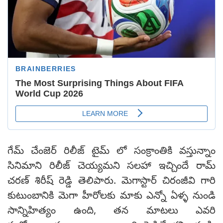
గేమ్ చేంజెర్ రిలీజ్ టైమ్ లో సంక్రాంతికి వస్తున్నాం
సినిమాని రిలీజ్ చెయ్యమని సలహా ఇచ్చిందే రామ్
చరణ్ శిరీష్ రెడ్డి తెలిపారు. మెగాస్టార్ చిరంజీవి గారి
కుటుంబానికి మెగా హీరోలకు మాకు ఎన్నో ఏళ్ళ నుండి
సాన్నిహిత్యం ఉంది, తన మాటలు ఎవరి