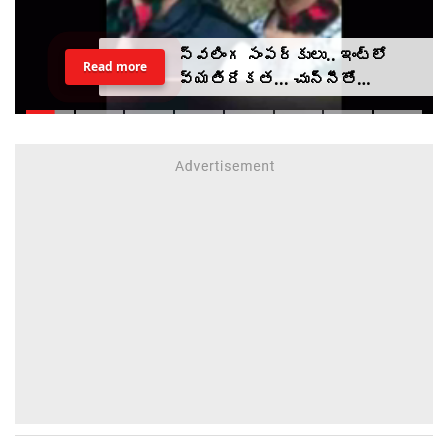
స్వలింగ సంపర్కులు.. ఇంట్లో
Read more
వ్యతిరేకత... చున్నీతో
ఉరేసుకుని ఆత్మహత్య