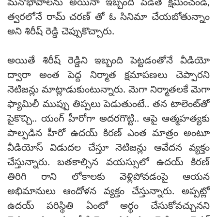
మనోభావాలను అయినా ఇబ్బంది పెడితే క్షమించండి,
త్వరలోనే రామ్ చరణ్ తో ఓ సినిమా చేయబోతున్నాం
అని శిరీష్ రెడ్డి చెప్పుకొచ్చారు.
అయితే శిరీష్ రెడ్డిని ఇబ్బంది పెట్టడంతోనే వీడియో
ద్వారా అంత పెద్ద నిర్మాత క్షమాపణలు చెప్పారని
నెటిజన్లు మాట్లాడుకుంటున్నారు. మెగా నిర్మాతలకే మెగా
ఫ్యామిలీ ముప్పు తిప్పలు పెడుతుంటే.. తన టాలెంట్‌తో
పైకొచ్చి.. యంగ్ హీరోగా అదరగొట్టి.. ఆపై ఆత్మహత్యకు
పాల్పడిన హీరో ఉదయ్ కిరణ్ ఎంత మాత్రం అంటూ
వీడియోస్ విడుదల చేస్తూ నెటిజన్లు ఆవేదన వ్యక్తం
చేస్తున్నారు. బతకాల్సిన వయస్సులో ఉదయ్ కిరణ్
తిరిగి రాని లోకాలకు వెళ్లిపోవడంపై ఆయన
అభిమానులు ఆందోళన వ్యక్తం చేస్తున్నారు. అప్పట్లో
ఉదయ్ పరిస్థితి ఏంటో అర్థం చేసుకోవచ్చునని