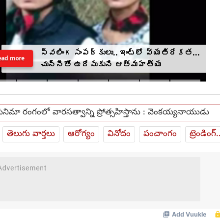
స్వలింగ సంపర్కులు.. ఇంట్లో వ్యతిరేకత...
ead more
చున్నీతో ఉరేసుకుని ఆత్మహత్య
సినిమా రంగంలో వారసత్వాన్ని ప్రోత్సహిస్తాను : వెంకయ్యనాయుడు
తెలుగు వార్తలు
ఆరోగ్యం
వినోదం
పంచాంగం
ట్రెండింగ్.