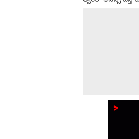
త్వరలో అనౌన్స్ చేస్తార