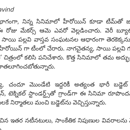
ravind
్స్‌లో భాగంగా, నిన్న సినిమాలో హీరోయిన్ కూడా టీమ్‌తో 
ోజు మేకర్స్ ఆమె ఎవరో వెల్లడించారు. వెరీ బ్యూట
న్ సాయి పల్లవి వాస్తవ సంఘటనల ఆధారంగా తెరకెక్కన
లో హీరోయిన్ గా టీంలో చేరారు. నాగచైతన్య, సాయి పల్లవి
రీ’ చిత్రంలో కలిసి పనిచేశారు. కొత్త సినిమాలో తమ అద్
ఉర్రూతలూగించబోతున్నారు.
 చందూ మొండేటి ఇద్దరికీ అత్యంత భారీ బడ్జెట్ చ
్, టెక్నికల్ స్టాండర్డ్స్‌తో గ్రాండ్‌గా ఈ సినిమా రూపొం
నులకే నిర్మాతలు మంచి బడ్జెట్‌ను వెచ్చిస్తున్నారు.
ించిన ఇతర నటీనటులు, సాంకేతిక నిపుణుల వివరాలను మ