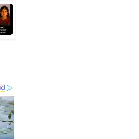
రక్తం వచ్చినా కొబ్బరి నీళ్లు
తాగడం వల్ల మేలు జరుగుతుంది.
కిడ్నీ వ్యాధి ఉన్నవారికి కొబ్బరి
నీరు చాలా మేలు చేస్తుంది.
కొబ్బరి నీరు చర్మానికి కూడా మేలు
చేస్తుంది.