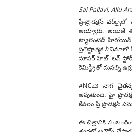
Sai Pallavi, Allu A
ప్రీ-ప్రొడక్షన్ వర్క
అయ్యారు. అయితే ఈ ర
ట్యాలెంటెడ్ హీరోయి
ప్రతిష్టాత్మక సినిమా
సూపర్ హిట్ ‘లవ్ స్టో
కెమిస్ట్రీతో మనల్ని 
#NC23 నాగ చైతన్య,
అవుతుంది. హై ప్రొడక్షన
కేవలం ప్రీ ప్రొడక్షన్ ప
ఈ చిత్రానికి సంబంధ