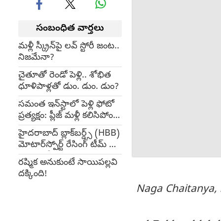
సంబంధిత వార్తలు
మళ్లీ స్క్రీన్‌పై లవ్ స్టోరీ జంట..
నిజమేనా?
చైతూతో రెండో పెళ్లి.. శోభిత
ధూళిపాళ్లతో డుం. డుం. డుం?
సమంత ఇన్‌స్టాలో పెళ్లి ఫోటో
ప్రత్యక్షం: ప్లీజ్ మళ్లీ కలిసిపోండి
సామ్-చై
హైదరాబాద్ బ్లాక్‌బర్డ్స్ (HBB)
మోటార్‌స్పోర్ట్ రేసింగ్ టీమ్ ని
పొందిన హీరో నాగ చైతన్య
రష్మిక అనుకుంటే సాయిపల్లవి
దక్కింది!
Naga Chaitanya, 