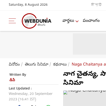
Saturday, 8 August 2026
हिन्दी
వార్తలు
పంచాంగం
వినోదం
తెలుగు సినిమా
కథనాలు
Naga Chaitanya an
నాగ చైతన్య, సా
Written By
డీవీ
సినిమా
Last Updated :
Wednesday, 20 September
2023 (16:41 IST)