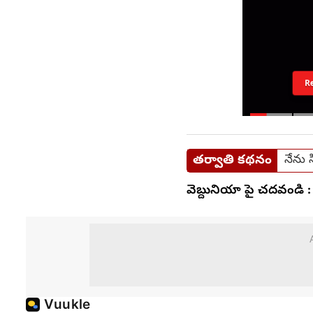
R
తర్వాతి కథనం
నేను 
వెబ్దునియా పై చదవండి :