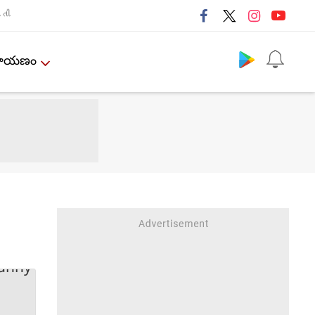
તી
Follow us
ేమాయణం