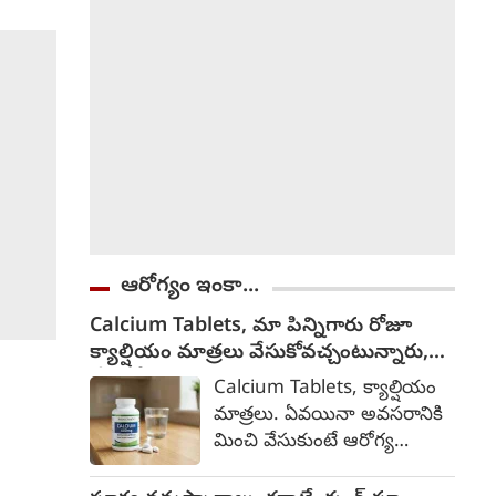
నెలల్లో రెండో కుమార్తెపై
పలుమార్లు అత్యాచారం చేసాడు.
ఈ విషయాన్ని బైటకు చెబితే
కుటుంబం పరువు పోతుందని
కుటుంబ సభ్యులు
మిన్నకుండిపోయారు.
ఆరోగ్యం ఇంకా...
Calcium Tablets, మా పిన్నిగారు రోజూ
క్యాల్షియం మాత్రలు వేసుకోవచ్చంటున్నారు,
వేసుకోనా?
Calcium Tablets, క్యాల్షియం
మాత్రలు. ఏవయినా అవసరానికి
మించి వేసుకుంటే ఆరోగ్య
సమస్యలను తెస్తాయి. సహజంగా
ఈ మాత్రలను క్యాల్షియం