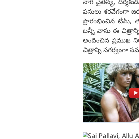
నాగ చైతన్య, దర్శకుడ
పనులు శరవేగంగా జరుగు
ప్రారంభించిన టీమ్, త్
బన్నీ వాసు ఈ చిత్రాన్
అందించిన ప్రముఖ నిర్
చిత్రాన్ని సగర్వంగా సమర