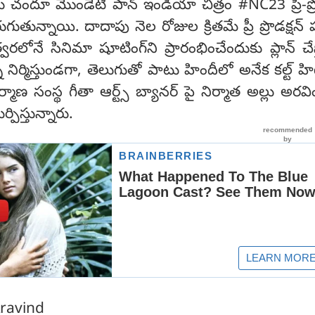
ు చందూ మొండేటి పాన్ ఇండియా చిత్రం #NC23 ప్రీ-ప్రొ
తున్నాయి. దాదాపు నెల రోజుల క్రితమే ప్రీ ప్రొడక్షన్
వరలోనే సినిమా షూటింగ్‌ని ప్రారంభించేందుకు ప్లాన్ చేస్
ని నిర్మిస్తుండగా, తెలుగుతో పాటు హిందీలో అనేక కల్ట్ హ
మాణ సంస్థ గీతా ఆర్ట్స్‌ బ్యానర్ పై నిర్మాత అల్లు అరవ
్పిస్తున్నారు.