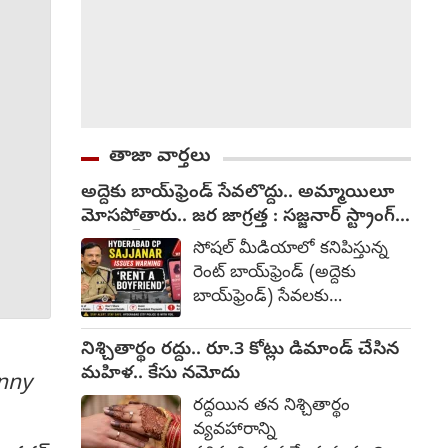
తాజా వార్తలు
అద్దెకు బాయ్‌ఫ్రెండ్ సేవలొద్దు.. అమ్మాయిలూ
మోసపోతారు.. జర జాగ్రత్త : సజ్జనార్ స్ట్రాంగ్
వార్నింగ్
సోషల్ మీడియాలో కనిపిస్తున్న
రెంట్ బాయ్‌ఫ్రెండ్ (అద్దెకు
బాయ్‌ఫ్రెండ్) సేవలకు
సంబంధించిన ఆఫర్ల పట్ల
యువతులు అప్రమత్తంగా
నిశ్చితార్థం రద్దు.. రూ.3 కోట్లు డిమాండ్ చేసిన
ఉండాలని హైదరాబాద్ పోలీస్
మహిళ.. కేసు నమోదు
unny
కమిషనర్ వి.సి. సజ్జనార్
రద్దయిన తన నిశ్చితార్థం
శనివారం హెచ్చరించారు.
వ్యవహారాన్ని
గోప్యమైన, వృత్తిపరమైన