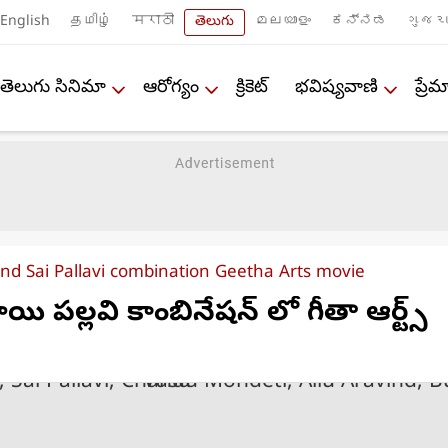
English
தமிழ்
मराठी
తెలుగు
മലയാളം
ಕನ್ನಡ
ગુજરા
తెలుగు సినిమా
ఆరోగ్యం
క్రికెట్
భవిష్యవాణి
ప్ర
d Sai Pallavi combination Geetha Arts movie
యి పల్లవి కాంబినేషన్ లో గీతా ఆర్ట్స్