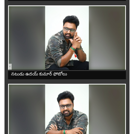
-
నటుడు ఉదయ్ కుమార్ ఫోటోలు