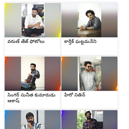
వరుణ్ తేజ్ ఫోటోలు
కార్తీక్ ఘట్టమనేని
సింగర్ సునీత కుమారుడు
హీరో నితిన్
ఆకాష్