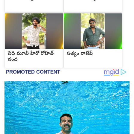
విధి మూవీ హీరో రోహిత్
సత్యం రాజేష్
నంద