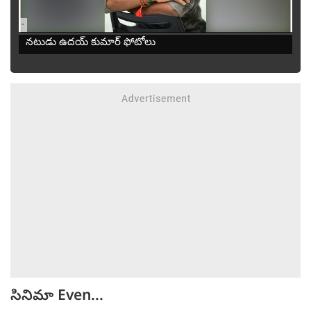
-
నటుడు ఉదయ్ కుమార్ ఫోటోలు
సినిమా
Even...