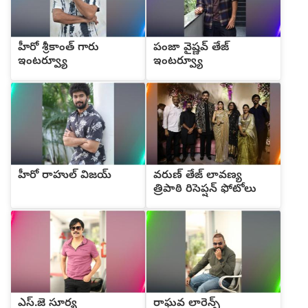
హీరో శ్రీకాంత్ గారు
పంజా వైష్ణవ్ తేజ్
ఇంటర్వ్యూ
ఇంటర్వ్యూ
హీరో రాహుల్ విజయ్
వరుణ్ తేజ్ లావణ్య
త్రిపాఠి రిసెప్షన్ ఫోటోలు
ఎస్.జె సూర్య
రాఘవ లారెన్స్