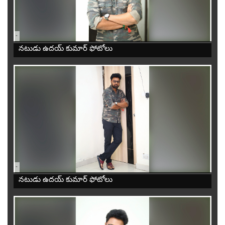
-
నటుడు ఉదయ్ కుమార్ ఫోటోలు
-
నటుడు ఉదయ్ కుమార్ ఫోటోలు