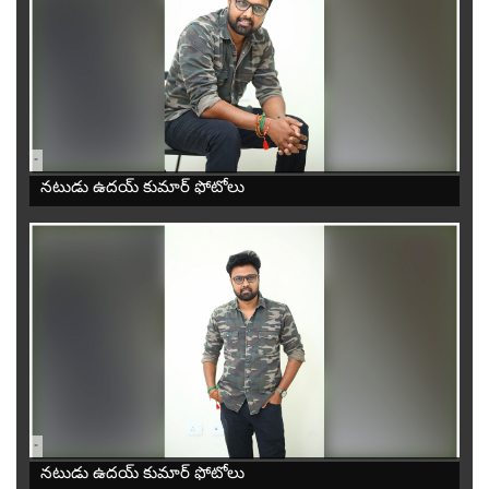
-
నటుడు ఉదయ్ కుమార్ ఫోటోలు
-
నటుడు ఉదయ్ కుమార్ ఫోటోలు