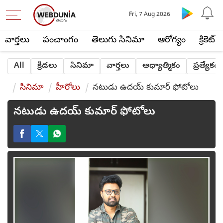
Fri, 7 Aug 2026
వార్తలు
పంచాంగం
తెలుగు సినిమా
ఆరోగ్యం
క్రికెట్
All
క్రీడలు
సినిమా
వార్తలు
ఆధ్యాత్మికం
ప్రత్యేకం
సినిమా
హీరోలు
నటుడు ఉదయ్ కుమార్ ఫోటోలు
నటుడు ఉదయ్ కుమార్ ఫోటోలు