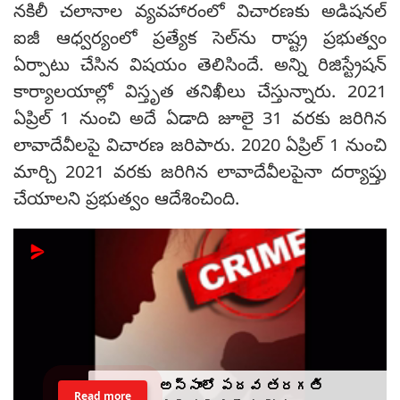
నకిలీ చలానాల వ్యవహారంలో విచారణకు అడిషనల్
ఐజీ ఆధ్వర్యంలో ప్రత్యేక సెల్‌ను రాష్ట్ర ప్రభుత్వం
ఏర్పాటు చేసిన విషయం తెలిసిందే. అన్ని రిజిస్ట్రేషన్
కార్యాలయాల్లో విస్తృత తనిఖీలు చేస్తున్నారు. 2021
ఏప్రిల్ 1 నుంచి అదే ఏడాది జూలై 31 వరకు జరిగిన
లావాదేవీలపై విచారణ జరిపారు. 2020 ఏప్రిల్ 1 నుంచి
మార్చి 2021 వరకు జరిగిన లావాదేవీలపైనా దర్యాప్తు
చేయాలని ప్రభుత్వం ఆదేశించింది.
అస్సాంలో పదవ తరగతి
Read more