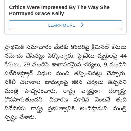
ప్రాథమిక సమాచారం మేరకు కొందరిపై క్రిమినల్‌ కేసులు
నమోదు చేసినట్లు పేర్కొన్నారు. ప్రైవేటు వ్యక్తులపై 44
కేసులు, 29 మందిపై శాఖాపరమైన చర్యలు, 9 మందిని
సబ్‌రిజిస్ట్రార్‌ విధుల నుంచి తప్పించినట్లు చెప్పారు.
నకిలీ చలానాల బాధ్యులపై కఠిన చర్యలు తప్పవని
మంత్రి హెచ్చరించారు. రాష్ట్ర వ్యాప్తంగా దర్యాప్తు
కొనసాగుతుందని, విచారణ పూర్తైన వెంటనే తుది
నివేదికను రాష్ట్ర ప్రభుత్వానికి అందిస్తామని మంత్రి
స్పష్టం చేశారు.