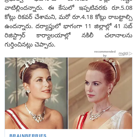
వాటిల్లిందన్నారు. ఈ కేసులో ఇప్పటివరకు రూ.5.08
కోట్లు రికవర్‌ చేశామని, మరో రూ.4.18 కోట్లు రాబట్టాల్సి
ఉందన్నారు. దర్యాప్తులో భాగంగా 11 జిల్లాల్లో 41 సబ్‌
రిజిస్ట్రార్‌ కార్యాలయాల్లో నకిలీ చలానాలను
గుర్తించినట్లు చెప్పారు.