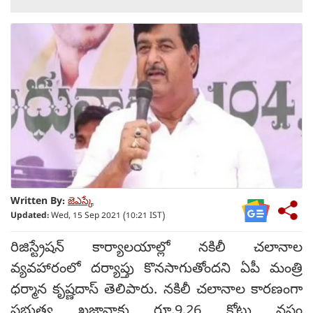
Written By:
జెఎస్కే
Updated:
Wed, 15 Sep 2021 (10:21 IST)
రిజిస్ట్రేషన్ కార్యాలయాల్లో నకిలీ చలానాల
వ్యవహారంలో దర్యాప్తు కొనసాగుతోందని ఏపీ మంత్రి
ధర్మాన కృష్ణదాస్‌ తెలిపారు. నకిలీ చలానాల కారణంగా
ప్రభుత్వ ఖజానాకు రూ.9.26 కోట్లు నష్టం