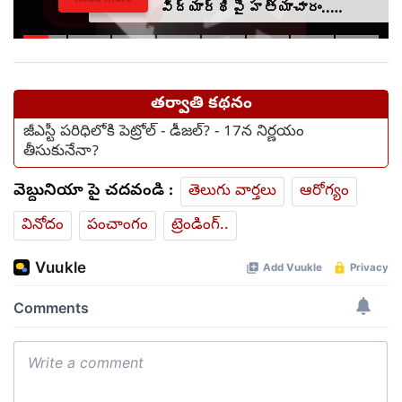
విద్యార్థిపై హత్యాచారం..
ఫంక్షన్‌కు వెళ్లిన తల్లి..
మంచంపై విగతజీవిగా..?
తర్వాతి కథనం
జీఎస్టీ పరిధిలోకి పెట్రోల్ - డీజల్? - 17న నిర్ణయం
తీసుకునేనా?
వెబ్దునియా పై చదవండి :
తెలుగు వార్తలు
ఆరోగ్యం
వినోదం
పంచాంగం
ట్రెండింగ్..