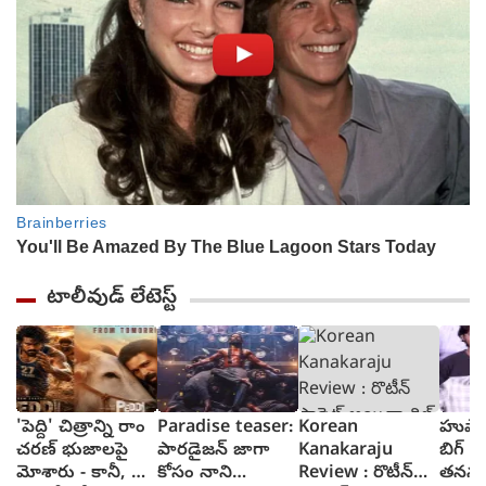
టాలీవుడ్ లేటెస్ట్
'పెద్ది' చిత్రాన్ని రాం
Paradise teaser:
Korean
హుషార
చరణ్ భుజాలపై
పారడైజన్ జాగా
Kanakaraju
బిగ్ స్
మోశారు - కానీ, ఆ
కోసం నాని
Review : రొటీన్
తనను