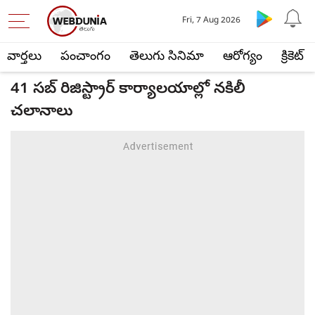
Fri, 7 Aug 2026
వార్తలు
పంచాంగం
తెలుగు సినిమా
ఆరోగ్యం
క్రికెట్
41 సబ్‌ రిజిస్ట్రార్‌ కార్యాలయాల్లో నకిలీ
చలానాలు