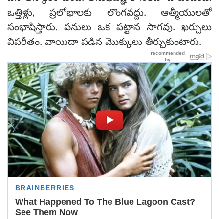
ఒత్తిళ్లు, ప్రలోభాలకు లొంగవద్దు. ఆత్మీయులతో
సంభాషిస్తారు. పనులు ఒక పట్టాన సాగవు. ఖర్చులు
విపరీతం. వాయిదా పడిన మొక్కులు తీర్చుకుంటారు.