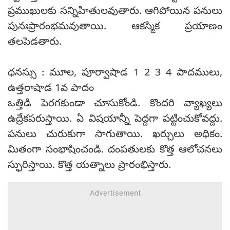
ప్రముఖులకు సన్నిహితులవుతారు. ఆగిపోయిన పనులు
పునఃప్రారంభమవుతాయి. ఆకస్మిక ప్రయాణం
తలపెడతారు.
ధనస్సు : మూల, పూర్వాషాడ 1 2 3 4 పాదములు,
ఉత్తరాషాడ 1వ పాదం
ఒత్తిడి పెరగకుండా చూసుకోండి. కొందరి వ్యాఖ్యలు
ఉద్రేకపరుస్తాయి. ఏ విషయాన్నీ పెద్దగా పట్టించుకోవద్దు.
పనులు చురుకుగా సాగుతాయి. ఖర్చులు అధికం.
మితంగా సంభాషించండి. దంపతులకు కొత్త ఆలోచనలు
స్ఫురిస్తాయి. కొత్త యత్నాలు ప్రారంభిస్తారు.