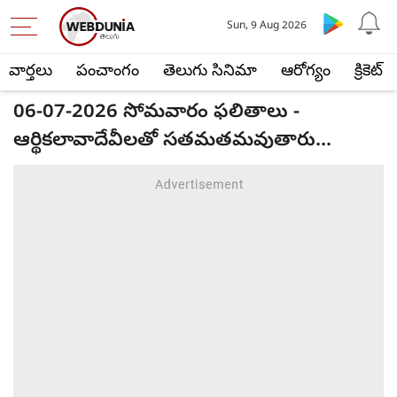
Sun, 9 Aug 2026
వార్తలు
పంచాంగం
తెలుగు సినిమా
ఆరోగ్యం
క్రికెట్
06-07-2026 సోమవారం ఫలితాలు -
ఆర్థికలావాదేవీలతో సతమతమవుతారు...