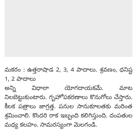
మకరం : ఉత్తరాషాడ 2, 3, 4 పాదాలు. శ్రవణం, ధనిష్ట
1, 2 పాదాలు
అన్ని విధాలా యోగదాయకమే. మాట
నిలబెట్టుకుంటారు. గృహోపకరణాలు కొనుగోలు చేస్తారు.
కీలక పత్రాలు జాగ్రత్త. పనుల సానుకూలతకు మరింత
శ్రమించాలి. కొందరి రాక ఇబ్బంది కలిగిస్తుంది. దంపతుల
మధ్య కలహం. సామరస్యంగా మెలగండి.