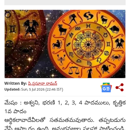
Written By:
పి.ప్రసూనా రామన్
Updated:
Sun, 5 Jul 2026 (22:46 IST)
మేషం : అశ్వని, భరణి 1, 2, 3, 4 పాదములు, కృత్తిక
1వ పాదం
ఆర్థికలావాదేవీలతో సతమతమవుతారు. తప్పటడుగు
వేసే ఆస్కారం ఉంది. అనుభవజ్ఞుల సలహా పాటించండి.