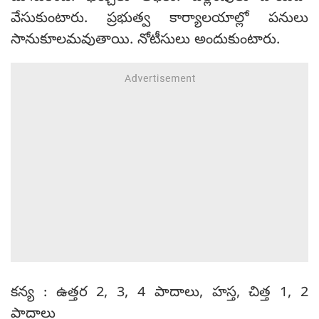
వేసుకుంటారు. ప్రభుత్వ కార్యాలయాల్లో పనులు
సానుకూలమవుతాయి. నోటీసులు అందుకుంటారు.
కన్య : ఉత్తర 2, 3, 4 పాదాలు, హస్త, చిత్త 1, 2
పాదాలు