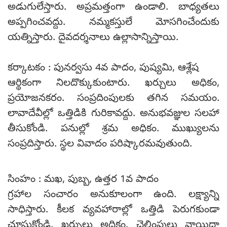
అడుగులేస్తారు. అప్రమత్తంగా ఉండాలి. బాధ్యతలు
అప్పగించవద్దు. నమ్మకస్తులే మోసగించేందుకు
యత్నిస్తారు. దైవదర్శనాలు ఉల్లాసాన్నిస్తాయి.
కర్కాటకం : పునర్వసు 4వ పాదం, పుష్యమి, ఆశ్లేష
ఆర్థికంగా నిలదొక్కుకుంటారు. ఖర్చులు అధికం,
ప్రయోజనకరం. సంప్రదింపులకు తగిన సమయం.
లావాదేవీల్లో ఒత్తిడికి గురికావద్దు. అనుభవజ్ఞుల సలహా
తీసుకోండి. పనుల్లో శ్రమ అధికం. ముఖ్యులను
సంప్రదిస్తారు. స్థల వివాదం పరిష్కారమవుతుంది.
సింహం : మఖ, పుబ్బ, ఉత్తర 1వ పాదం
గ్రహాల సంచారం అనుకూలంగా ఉంది. లక్ష్యాన్ని
సాధిస్తారు. కీలక వ్యవహారాల్లో ఒత్తిడి పెరుగకుండా
చూసుకోండి. ఖర్చులు అధికం. చెల్లింపులు వాయిదా