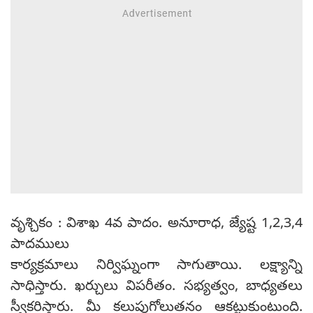
వృశ్చికం : విశాఖ 4వ పాదం. అనూరాధ, జ్యేష్ట 1,2,3,4
పాదములు
కార్యక్రమాలు నిర్విఘ్నంగా సాగుతాయి. లక్ష్యాన్ని
సాధిస్తారు. ఖర్చులు విపరీతం. సభ్యత్వం, బాధ్యతలు
స్వీకరిస్తారు. మీ కలుపుగోలుతనం ఆకట్టుకుంటుంది.