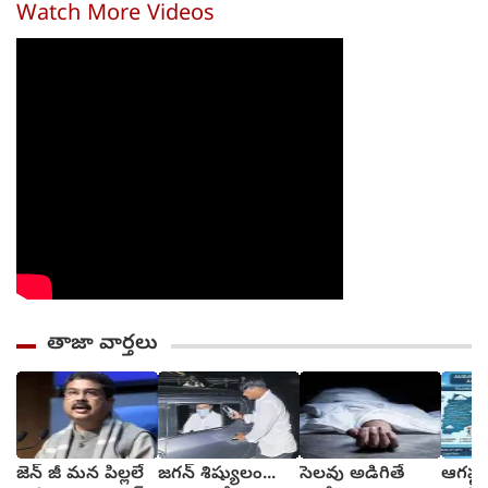
Watch More Videos
తాజా వార్తలు
జెన్ జీ మన పిల్లలే
జగన్ శిష్యులం...
సెలవు అడిగితే
ఆగష్ట