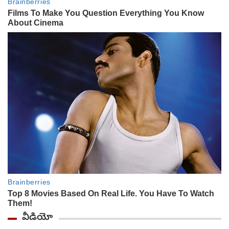
వీడియో