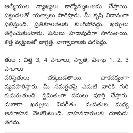
ఆత్మీయుల వ్యాఖ్యలు కార్యోన్ముఖులను చేస్తాయి.
పట్టుదలతో యత్నాలు సాగిస్తారు. మీ కృషి నిదానంగా
ఫలిస్తుంది. ప్రతికూలతలకు కుంగిపోవద్దు. ఖర్చులు
తగ్గించుకుంటారు. పనులు హడావుడిగా సాగుతాయి.
కొత్త వ్యక్తులతో జాగ్రత్త. వాగ్వాదాలకు దిగవద్దు.
తుల : చిత్త 3, 4 పాదాలు, స్వాతి, విశాఖ 1, 2, 3
పాదాలు
పరిస్థితులు చక్కబడతాయి. చాకచక్యంగా
వ్యవహరిస్తారు. మీ సమర్ధతపై ఎదుటి వారికి గురి
కుదురుతుంది. స్థిమితంగా పనులు పూర్తి చేస్తారు.
దుబారా ఖర్చులు విపరీతం. దంపతుల మధ్య
అవగాహన నెలకొంటుంది. వాహనదారులకు దూకుడు
తగదు.