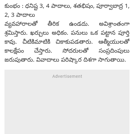
కుంభం : ధనిష్ట 3, 4 పాదాలు, శతభిషం, పూర్వాబాద్ర 1,
2, 3 పాదాలు
వ్యవహారాలతో తీరిక ఉండదు. అవిశ్రాంతంగా
శ్రమిస్తారు. ఖర్చులు అధికం. పనులు ఒక పట్టాన పూర్తి
కావు. చీటికిమాటికి చికాకుపడతారు. ఆత్మీయులతో
కాలక్షేపం చేస్తారు. సోదరులతో సంప్రదింపులు
జరుపుతారు. వివాదాలు పరిష్కార దిశగా సాగుతాయి.