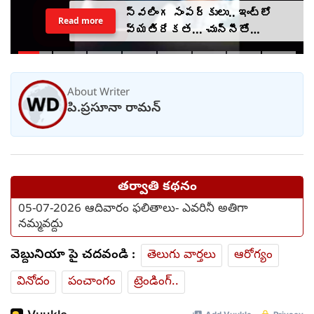
స్వలింగ సంపర్కులు.. ఇంట్లో
Read more
వ్యతిరేకత... చున్నీతో
ఉరేసుకుని ఆత్మహత్య
About Writer
పి.ప్రసూనా రామన్
తర్వాతి కథనం
05-07-2026 ఆదివారం ఫలితాలు- ఎవరినీ అతిగా
నమ్మవద్దు
వెబ్దునియా పై చదవండి :
తెలుగు వార్తలు
ఆరోగ్యం
వినోదం
పంచాంగం
ట్రెండింగ్..