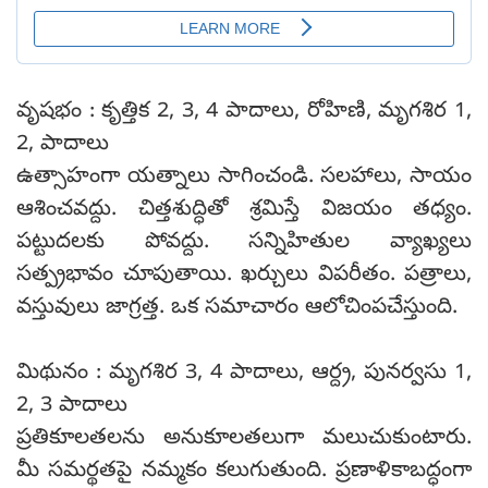
వృషభం : కృత్తిక 2, 3, 4 పాదాలు, రోహిణి, మృగశిర 1,
2, పాదాలు
ఉత్సాహంగా యత్నాలు సాగించండి. సలహాలు, సాయం
ఆశించవద్దు. చిత్తశుద్ధితో శ్రమిస్తే విజయం తధ్యం.
పట్టుదలకు పోవద్దు. సన్నిహితుల వ్యాఖ్యలు
సత్ప్రభావం చూపుతాయి. ఖర్చులు విపరీతం. పత్రాలు,
వస్తువులు జాగ్రత్త. ఒక సమాచారం ఆలోచింపచేస్తుంది.
మిథునం : మృగశిర 3, 4 పాదాలు, ఆర్ద్ర, పునర్వసు 1,
2, 3 పాదాలు
ప్రతికూలతలను అనుకూలతలుగా మలుచుకుంటారు.
మీ సమర్థతపై నమ్మకం కలుగుతుంది. ప్రణాళికాబద్ధంగా