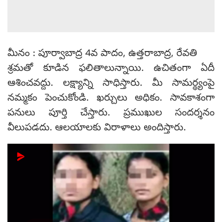
మీనం : పూర్వాబాద్ర 4వ పాదం, ఉత్తరాబాద్ర, రేవతి
శ్రమతో కూడిన ఫలితాలున్నాయి. ఉచితంగా ఏదీ
ఆశించవద్దు. లక్ష్యాన్ని సాధిస్తారు. మీ సామర్థ్యంపై
నమ్మకం పెంచుకోండి. ఖర్చులు అధికం. సావకాశంగా
పనులు పూర్తి చేస్తారు. ప్రముఖుల సందర్శనం
వీలుపడదు. ఆలయాలకు విరాళాలు అందిస్తారు.