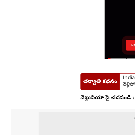
R
India 
తర్వాతి కథనం
వెళ్లిప
వెబ్దునియా పై చదవండి :