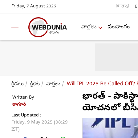
Friday, 7 August 2026
हिन्दी
E
వార్తలు
పంచాంగం
క్రీడలు
క్రికెట్
వార్తలు
Will IPL 2025 Be Called Off?
భారత్ - పాకిస్థ
Written By
ఠాగూర్
యోచనలో బీసీ
Last Updated :
Friday, 9 May 2025 (08:29
IST)