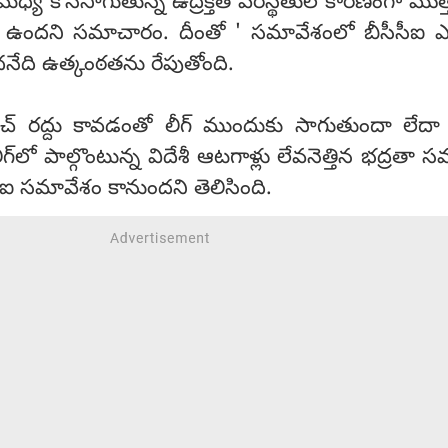
మధ్య కొనసాగుతున్న ఉద్రిక్తత పరిస్థితుల కారణంగా మొత్త
దం ఉందని సమాచారం. దీంతో ' సమావేశంలో బీసీసీఐ 
నేది ఉత్కంఠతను రేపుతోంది.
యాచ్ రద్దు కావడంతో లీగ్ ముందుకు సాగుతుందా లేదా
గ్‌లో పాల్గొంటున్న విదేశీ ఆటగాళ్లు లేవనెత్తిన భద్రతా 
సీఐ సమావేశం కానుందని తెలిసింది.