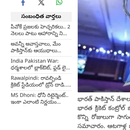
సంబంధిత వార్తలు
పీవోకే ప్రజలకు హెచ్చరికలు.. 2
నెలలు పాటు ఆహారాన్ని నిల్వ
చేసుకోవాలంటూ..
అవన్నీ అవాస్తవాలు, మేం
పాకిస్తాన్‌కు ఆయుధాలు
పంపలేదు: టర్కీ
India Pakistan War:
ధర్మశాలలో బ్లాక్‌ఔట్, ఫ్లడ్ లైట్స్
ఆఫ్, స్టేడియం నుంచి
Rawalpindi: రావల్పిండి
వెళ్లిపోండి
క్రికెట్ స్టేడియంలో డ్రోన్ దాడి..
క్రికెటర్లు షాక్
MS Dhoni: ధోనీ రిటైర్మెంట్‌..
భారత్ పాకిస్తాన్ దేశా
ఇంకా ఎలాంటి నిర్ణయం
భారత క్రికెట్ కంట్రోల
తీసుకోలేదు..
కొన్ని రోజులుగా సాగు
సమాచారం. ఆటగాళ్ల భ