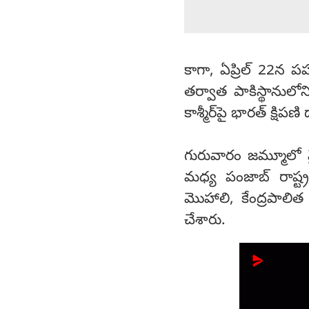
కాగా, ఏప్రిల్ 22న 
తర్వాత పాకిస్థానులో
కాశ్మీర్‌‌పై భారత్ క్షి
గురువారం జమ్మూలో వ
మధ్య పంజాబ్‌ రాష్ట
మొహాలి, కేంద్రపాలిత
చేశారు.