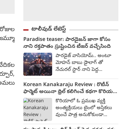
టాలీవుడ్ లేటెస్ట్
 రోజుల
 జమ్మూ
Paradise teaser: పారడైజన్ జాగా కోసం
నాని రక్తపాతం స్రుష్టించిన టీజర్ వచ్చేసింది
పారడైజ్ వాసియోమ్.. అంటూ
మోహన్ బాబు డైాలాగ్ తో
వేదికల
నేచురల్ స్టార్ నాని పెద్ద
్పూర్,
అరుపులతో రక్తపాతం కలిగించేలా
్ అమలు
ది ప్యారడైజ్ టీజర్ కనిపించింది.
Korean Kanakaraju Review : రొటీన్
పారడైజన్ అనే జాగా కోసం
ఫార్మెట్ అయినా థ్రిల్ కలిగించే కథగా కొరియన్
పోరాటం చేస్తున్న కథగా
కనకరాజు - రివ్యూ
కొరియాలో ఓ ప్రముఖ వ్యక్తి
అనిపించింది. దర్శకుడు శ్రీకాంత్
అంత్యక్రియలు టైంలో అస్తికలు
ఒడెల ఈ చిత్రాన్ని అత్యంత భారీ
వుంచే పాత్ర అనుకోకుండా
స్థాయిలో, ప్రతిష్టాత్మకంగా
రకరకాలుగా చేతులు మారి
రూపొందిస్తున్నారు. SLV సినిమాస్‌
ఆంధ్రప్రదేశ్ లోని పెనుకొండ