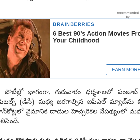
పోటీల్లో భాగంగా, గురువారం ధర్మశాలలో పంజాబ్ క
క్యాపిటల్స్ (డీసీ) మధ్య జరగాల్సిన ఐపీఎల్ మ్యాచ్‌ను 
న్‌కోట్లలో వైమానిక దాడుల హెచ్చరికల నేపథ్యంలో మధ
లిసిందే.