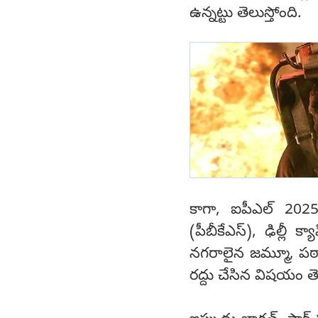
ఉన్నట్టు తెలుస్తోంది.
కాగా, ఐపీఎల్ 2025 
(పీబీకేఎస్), ఢిల్లీ 
నగరాలైన జమ్మూ, పఠా
రద్దు చేసిన విషయం తె