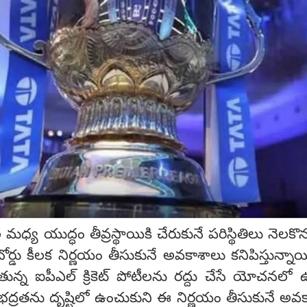
ల మధ్య యుద్ధం తీవ్రస్థాయికి చేరుకునే పరిస్థితిలు నెలక
్ బోర్డు కీలక నిర్ణయం తీసుకునే అవకాశాలు కనిపిస్తున్నా
తున్న ఐపీఎల్ క్రికెట్ పోటీలను రద్దు చేసే యోచనలో ఉన
ద్రతను దృష్టిలో ఉంచుకుని ఈ నిర్ణయం తీసుకునే అవ