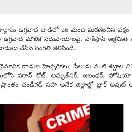
పహల్గామ్ ఉగ్రవాద దాడిలో 26 మంది మరణించిన పక్షం
ని ఉగ్రవాద మౌలిక సదుపాయాలపై, పాకిస్థాన్ ఆక్రమిత
పణి దాడులు చేసిన సంగతి తెలిసిందే.
ైమానిక దాడుల హెచ్చరికలు, పేలుడు వంటి శబ్దాల ని
్రంలోని పఠాన్ కోట్, అమృత్‌సర్, జలంధర్, హోషియార
 ప్రాంతం చండీగఢ్ సహా అనేక జిల్లాల్లో బ్లాక్ అవుట