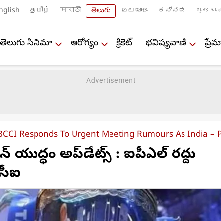
nglish
தமிழ்
मराठी
తెలుగు
മലയാളം
ಕನ್ನಡ
ગુજરાત
తెలుగు సినిమా
ఆరోగ్యం
క్రికెట్
భవిష్యవాణి
ప్ర
 BCCI Responds To Urgent Meeting Rumours As India – Pa
ాన్ యుద్ధం అప్‌డేట్స్ : ఐపీఎల్ రద్దు
సీఐ