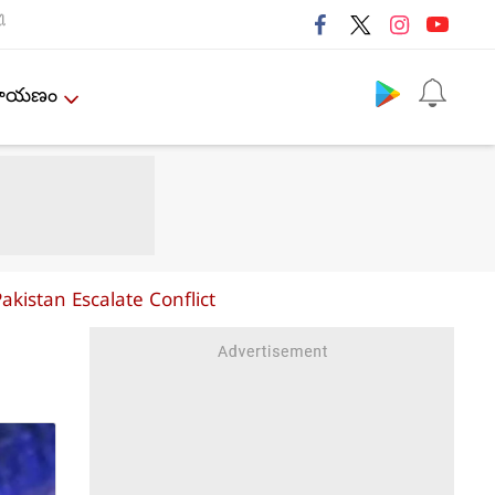
ી
Follow us
ేమాయణం
kistan Escalate Conflict