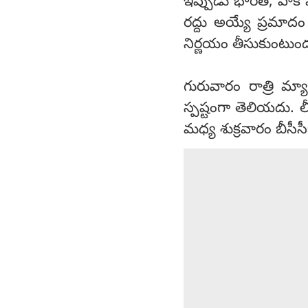
ఇప్పుడు భారత్, పాక్ 
రద్దు అయ్యే ప్రమా
నిర్ణయం తీసుకుంటుంద
గురువారం రాత్రి మ్
స్పష్టంగా తెలియదు. లీ
మధ్య శుక్రవారం బీసీ