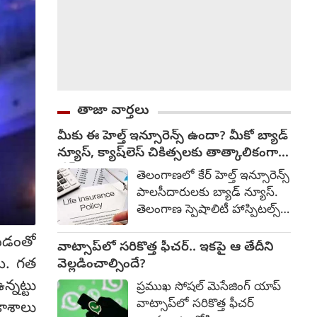
తాజా వార్తలు
మీకు ఈ హెల్త్ ఇన్సూరెన్స్ ఉందా? మీకో బ్యాడ్
న్యూస్‌, క్యాష్‌లెస్ చికిత్స‌ల‌కు తాత్కాలికంగా
బ్రేక్
తెలంగాణలో కేర్ హెల్త్ ఇన్సూరెన్స్
పాలసీదారులకు బ్యాడ్ న్యూస్.
తెలంగాణ స్పెషాలిటీ హాస్పిటల్స్
అసోసియేషన్ (టీఎస్‌హెచ్ఏ)
ొనడంతో
సభ్య ఆస్పత్రులు ఇకపై కేర్ హెల్త్
వాట్సాప్‌లో సరికొత్త ఫీచర్.. ఇకపై ఆ తేదీని
ఇన్సూరెన్స్ కస్టమర్లకు క్యాష్‌లెస్
యి. గత
వెల్లడించాల్సిందే?
చికిత్సలను నిలిపివేస్తున్నట్లు
్నట్టు
ప్రముఖ సోషల్ మెసేజింగ్ యాప్
ప్రకటించాయి. టీఎస్‌హెచ్ఏ
వాట్సాప్‌లో సరికొత్త ఫీచర్
కాశాలు
తెలిపిన వివరాల ప్రకారం, కేర్