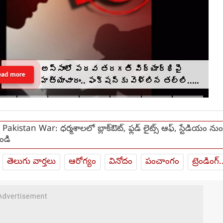
అస్సాంలో పదవ తరగతి విద్యార్థిపై
ead more
హత్యాచారం.. ఫంక్షన్‌కు వెళ్లిన తల్లి..
మంచంపై విగతజీవిగా..?
Pakistan War: ధర్మశాలలో బ్లాక్‌ఔట్, ఫ్లడ్ లైట్స్ ఆఫ్, స్టేడియం నుం
ోండి
తెలుగు వార్తలు
ఆరోగ్యం
వినోదం
పంచాంగం
ట్రెండింగ్.