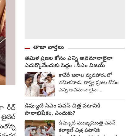
తాజా వార్తలు
తమిళ ప్రజల కోసం ఎన్ని అవమానాలైనా
ఎదుర్కొనేందుకు సిద్ధం : సీఎం విజయ్
కావేరీ జలాల వ్యవహారంలో
తమిళనాడు రాష్ట్ర ప్రజల కోసం
ఎన్ని అవమానాలైనా
ఎదుర్కొనేందుకు సిద్ధంగా ఉన్నట్టు
ఆ రాష్ట్ర ముఖ్యమంత్రి, టీవీకే
డిప్యూటీ సీఎం పవన్‌ చిత్ర పటానికి
లా రీచ్
అధ్యక్షుడు, సినీ నటుడు విజయ్
పాలాభిషేకం, ఎందుకు?
టైటిల్
అన్నారు. కావేరీ జలాల వివాదంపై
డిప్యూటీ ముఖ్యమంత్రి పవన్
ుతోన్న
తమిళనాడు రాష్ట్ర శాసనసభలో
కల్యాణ్ చిత్ర పటానికి
శుక్రవారం వాడివేడి చర్చ