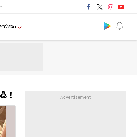
ી
Follow us
ేమాయణం
డి !