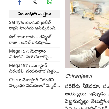
సంబంధిత వార్తలు
Sathya: భకాసుర టైటిల్‌
ర్యాప్‌ సాంగ్‌ను ఆవిష్కరించిన
అనిల్ రావిపూడి
దిల్ రాజు కాదు... రన్నింగ్
రాజు : అనిల్ రావిపూడి
(Video)
Mega157: మెగాస్టార్
చిరంజీవి, నయనతారపై
ముస్సోరీ షెడ్యూల్ పూర్తి
Mega157 : మెగాస్టార్
చిరంజీవి, నయనతార చిత్రం
Chiranjeevi
షెడ్యూల్ ఈరోజు ముస్సోరీలో
Chiru: మెగాస్టార్ చిరంజీవి
ప్రారంభం
విశ్వంభర విడుదలలో మిస్టరీ
సరిలేరు నీకెవరూ, సంక్
కొనసాగుతోంది
అయ్యాయి. ఇప్పుడు చక్
పెట్టనున్నట్లు తెలుస్