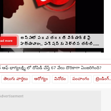
అస్సాంలో పదవ తరగతి విద్యార్థిపై
ead more
హత్యాచారం.. ఫంక్షన్‌కు వెళ్లిన తల్లి..
మంచంపై విగతజీవిగా..?
్ ఆఫ్ భాగ్యలక్ష్మి లో దోపిడీ చేస్తే 67 వేలు దొరికాగా ఏంజరిగింది?
తెలుగు వార్తలు
ఆరోగ్యం
వినోదం
పంచాంగం
ట్రెండింగ్.