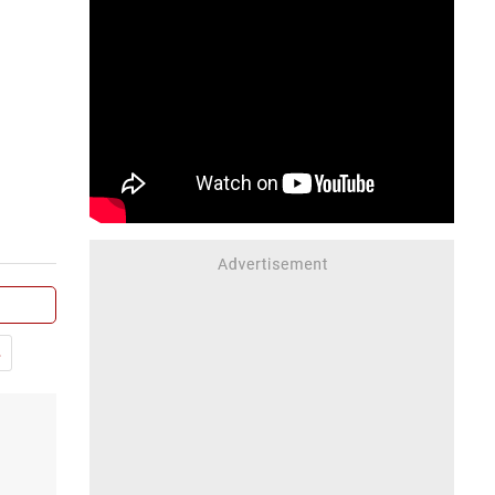
చేయబడుతున్నారు.
తెలంగాణలోని మహబూబ్ నగర్
జిల్లా డోర్నకల్లు పోలీసు స్టేషను
పరిధిలో నమోదైన ఓ అక్రమ
సంబంధం వివరాలు ఇలా
వున్నాయి. చిలుకోడు గ్రామానికి
చెందిన రాజేశ్వర రావు ఖమ్మం
జిల్లా ఏదులాపురంలో తన
భార్యతో కాపురం వుంటున్నాడు.
వీరికి ఇద్దరు ఆడపిల్లలు. రాజేశ్వర
రావు ఓ ప్రైవేటు ఆసుపత్రిలో
పనిచేస్తున్నాడు.
.