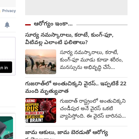
ఆరోగ్యం ఇంకా...
సూర్య నమస్కారాలు, కరాటే, కుంగ్-ఫూ,
వీటివల్ల ఎలాంటి ఫలితాలు?
సూర్య నమస్కారాలు, కరాటే,
కుంగ్-ఫూ మూడు కూడా శరీరం,
మనస్సును అభివృద్ధి చేసే
సాధనలే. అయితే వాటి లక్ష్యం,
ఫలితాల్లో కొంత తేడా ఉంటుంది.
గుజరాత్‌లో అంతుచిక్కని వైరస్.. ఇప్పటికే 22
వేటివల్ల ఎలాంటి ఫలితాలు
మంది మృత్యువాత
వుంటాయో తెలుసుకుందాము.
గుజరాత్ రాష్ట్రంలో అంతుచిక్కని
సూర్య నమస్కారాలు శరీరంలోని
చండీపుర అనే వైరస్ ఒకటి
దాదాపు అన్ని కండరాలు
వ్యాపిస్తోంది. ఈ వైరస్ బారినపడి
పనిచేస్తాయి. వెన్నెముక వంగే శక్తి
ఇప్పటికే 22 మందికిపైగా ప్రజలు
పెరుగుతుంది. గుండె,
మృత్యువాతపడ్డారు. మరో 35
జామ ఆకులు, జామ బెరడుతో ఆరోగ్య
ఊపిరితిత్తుల పనితీరు
మందికి ఈ వైరస్ సోకినట్టు