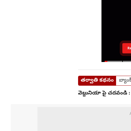
R
తర్వాతి కథనం
బ్యాంక
వెబ్దునియా పై చదవండి :