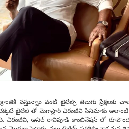
రాంతికి వస్తున్నాం వంటి టైటిల్స్ తెలుగు ప్రేక్షలకు చా
కటి టైటిల్ తో మెగాస్టార్ చిరంజీవి సినిమాకు అలాంటి 
తోంది. చిరంజీవి, అనిల్ రావిపూడి కాంబినేషన్ లో రూపొంద