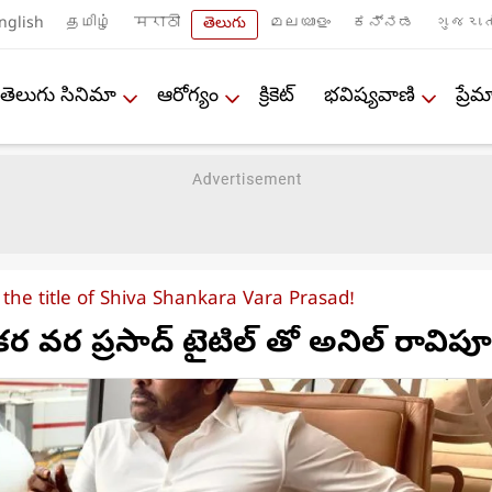
nglish
தமிழ்
मराठी
తెలుగు
മലയാളം
ಕನ್ನಡ
ગુજરાત
తెలుగు సినిమా
ఆరోగ్యం
క్రికెట్
భవిష్యవాణి
ప్ర
 the title of Shiva Shankara Vara Prasad!
ర వర ప్రసాద్ టైటిల్ తో అనిల్ రావిపూ