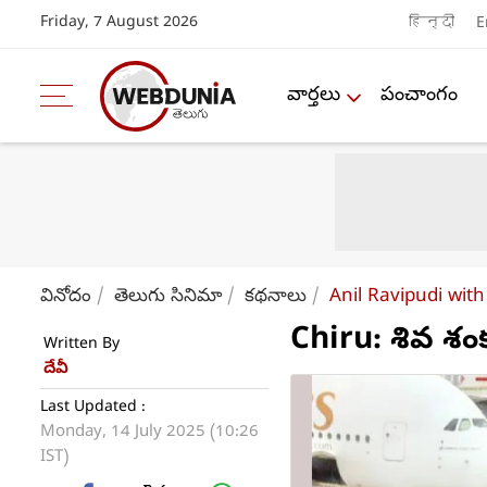
Friday, 7 August 2026
हिन्दी
E
వార్తలు
పంచాంగం
వినోదం
తెలుగు సినిమా
కథనాలు
Anil Ravipudi with
Chiru: శివ శంక
Written By
దేవీ
Last Updated :
Monday, 14 July 2025 (10:26
IST)