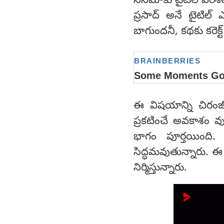
సినిమాకు టైటిల్ పరి
ప్రసాద్ అనే టైటిల్
బాగుందనీ, కథకు కరెక్
ఈ విషయాన్ని చిరంజీవ
ప్రకటించే అవకాశం వు
భాగం పూర్తయింది. 
సిద్ధమవుతున్నారు. ఈ
నిర్మిస్తున్నారు.