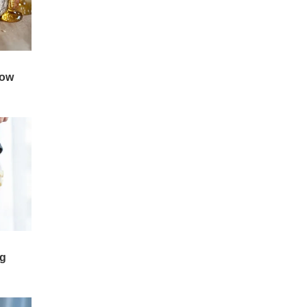
బాధపడేవారు కొబ్బరి నీళ్లు
ఇతర పరిశ్రమల్లోకి కూడా క్రమంగా
తాగడం మంచిది. అజీర్ణంతో
విస్తరిస్తోంది. వైద్య రంగంలో
బాధపడుతుంటే, 1 గ్లాసు కొబ్బరి
రాబోయే 3 ఏండ్లలో భారీ
నీళ్లలో పైనాపిల్ రసం కలిపి 9
మార్పులు చోటుచేసుకుంటాయని
రోజులు త్రాగాలి. ముక్కు నుంచి
ఎలన్ మస్క్ నొక్కి
రక్తం వచ్చినా కొబ్బరి నీళ్లు
వక్కాణిస్తున్నారు. అంతేకాదు..
తాగడం వల్ల మేలు జరుగుతుంది.
ఇకపై మెడిసిన్ చదివేందుకు
కిడ్నీ వ్యాధి ఉన్నవారికి కొబ్బరి
లక్షలు ఖర్చు పెట్టేవాళ్లు అదంతా
నీరు చాలా మేలు చేస్తుంది.
వదిలేసి ఇతర కోర్సులపై దృష్టి
కొబ్బరి నీరు చర్మానికి కూడా మేలు
పెట్టడం మంచిదని సలహా
చేస్తుంది.
ఇస్తున్నారు. ఎందుకంటే రానున్న
3 ఏళ్లలో టెస్లా అభివృద్ధి చేస్తున్న
'ఆప్టిమస్' వంటి
హ్యూమనాయిడ్ రోబోలు మానవ
వైద్యులను పూర్తిగా భర్తీ చేసి "బెస్ట్
డాక్టర్లు" అవుతారట.