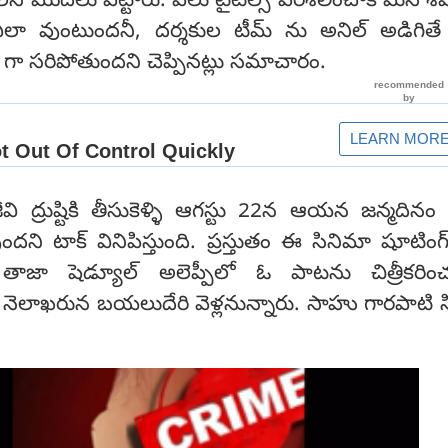
శీలన మొదలు పెట్టారు. పలు టైటిల్స్ పరిశీలించాక మన శ
 ఎలా వుంటుందనీ, దర్శకుల టీమ్ ను అనిల్ అడిగిత
ట్ గా సరిపోతుందని చెప్పినట్లు సమాచారం.
ి ద్రుష్టికి తీసుకెళ్ళి ఆగస్టు 22న ఆయన జన్మదినం
ందని టాక్ వినిపిస్తుంది. ప్రస్తుతం ఈ సినిమా షూటింగ
తాజా షెడ్యూల్ అలెప్పీలో ఓ పాటను చిత్రీకరించడ
 నెలాఖరున బయలుదేరి వెళ్లనున్నారు. సాహు గారపాటి 