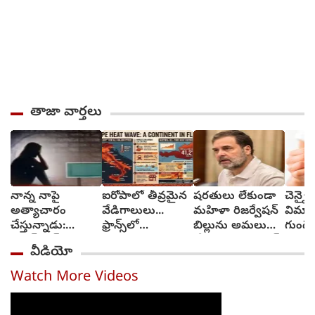
తాజా వార్తలు
నాన్న నాపై
ఐరోపాలో తీవ్రమైన
షరతులు లేకుండా
చెన్నై
అత్యాచారం
వేడిగాలులు...
మహిళా రిజర్వేషన్‌
విమాన
చేస్తున్నాడు:
ఫ్రాన్స్‌లో
బిల్లును అమలు
గుండె
సనత్‌నగర్
కార్చిచ్చులు..
చేయండి.. రాహుల్
భవన న
వీడియో
పోలీసులకు బాలిక
రవాణా వ్యవస్థలకు
గాంధీ
కార్మి
ఫిర్యాదు
అంతరాయం
Watch More Videos