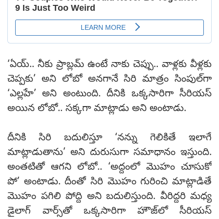
‘ఏయ్‌.. నీకు ప్రాబ్లమ్‌ ఉంటే నాకు చెప్పు.. వాళ్లకు వీళ్లకు
చెప్పకు’ అని లోబో అనగానే సిరి మాత్రం సింపుల్‌గా
‘ఎల్లహే’ అని అంటుంది. దీనికి ఒక్కసారిగా సీరియస్‌
అయిన లోబో.. సక్కగా మాట్లాడు అని అంటాడు.
దీనికి సిరి బదులిస్తూ ‘నన్ను గెలికితే ఇలాగే
మాట్లాడుతాను’ అని దురుసుగా సమాధానం ఇస్తుంది.
అంతటితో ఆగని లోబో.. ‘అద్దంలో మొహం చూసుకో
పో’ అంటాడు. దీంతో సిరి మొహం గురించి మాట్లాడితే
మొహం పగిలి పోద్ది అని బదులిస్తుంది. వీరిద్దరి మధ్య
డైలాగ్‌ వార్స్‌తో ఒక్కసారిగా హౌజ్‌లో సీరియస్‌