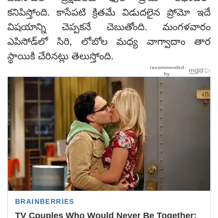
కనిపిస్తోంది. కాసేపటి క్రితమే విడుదలైన ప్రోమో ఇదే
విషయాన్ని చెప్పకనే చెబుతోంది. మంగళవారం
ఎపిసోడ్‌లో సిరి, లోబోల మధ్య వాగ్వాదాం తార
స్థాయికి చేరినట్లు తెలుస్తోంది.