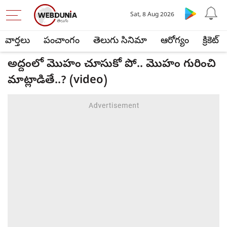
Sat, 8 Aug 2026
వార్తలు
పంచాంగం
తెలుగు సినిమా
ఆరోగ్యం
క్రికెట్
అద్దంలో మొహం చూసుకో పో.. మొహం గురించి
మాట్లాడితే..? (video)