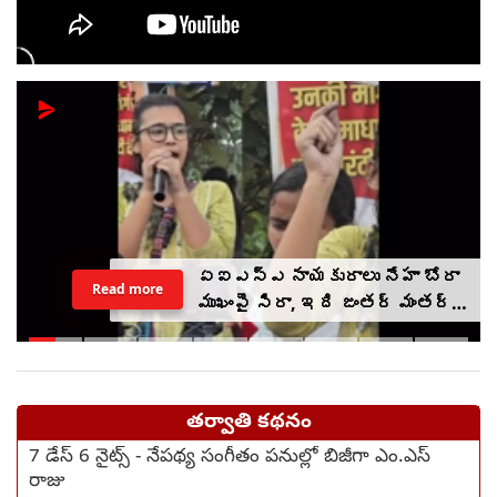
ఏఐఎస్ఎ నాయకురాలు నేహా బోరా
Read more
ముఖంపై సిరా, ఇది జంతర్ మంతర్
కాదంటూ...
తర్వాతి కథనం
7 డేస్ 6 నైట్స్ - నేప‌థ్య సంగీతం ప‌నుల్లో బిజీగా ఎం.ఎస్
రాజు