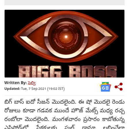
Written By:
సెల్వి
Updated:
Tue, 7 Sep 2021 (19:02 IST)
బిగ్ బాస్ ఐదో సీజన్ మొదలైంది. ఈ షో మొదలై రెండు
రోజులు కూడా గడవక ముందే హౌజ్‌ మేట్స్‌ మధ్య రచ్చ
రంబోలా మొదలైంది. మంగళవారం ప్రసారం కాబోతున్న
ఎపిసోడ్‌లో ప్రేక్షకులకు ఫుల్‌ డ్రామా లభించేలా