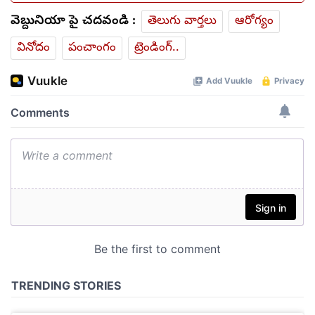
వెబ్దునియా పై చదవండి :
తెలుగు వార్తలు
ఆరోగ్యం
వినోదం
పంచాంగం
ట్రెండింగ్..