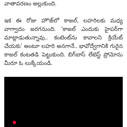
వాతావరణం అల్లుకుంది.
ఇక ఈ రోజు హౌజ్‌లో కాజల్‌, లహరిలకు మధ్య
వాగ్వాదం జరగనుంది. ‘కాజల్‌ ఎందుకు హైపర్‌గా
మాట్లాడుతున్నావు.. కంటెంట్‌ను కావాలని క్రియేట్‌
చేయకు’ అంటూ లహరి అనగానే.. భావోద్వేగానికి గురైన
కాజల్‌ కంటతడి పెట్టుకుంది. బిగ్‌బాస్‌ లేటెస్ట్‌ ప్రోమోను
మీరూ ఓ లుక్కేయండి.