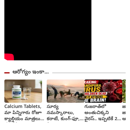
ఆరోగ్యం ఇంకా...
Calcium Tablets,
సూర్య
గుజరాత్‌లో
జా
మా పిన్నిగారు రోజూ
నమస్కారాలు,
అంతుచిక్కని
జా
క్యాల్షియం మాత్రలు
కరాటే, కుంగ్-ఫూ,
వైరస్.. ఇప్పటికే 22
ఆరో
వేసుకోవచ్చంటున్నారు,
వీటివల్ల ఎలాంటి
మంది మృత్యువాత
ప్ర