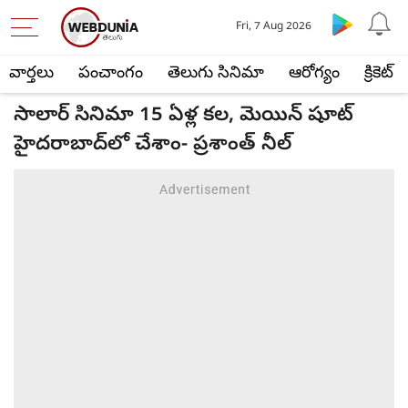
Fri, 7 Aug 2026
వార్తలు
పంచాంగం
తెలుగు సినిమా
ఆరోగ్యం
క్రికెట్
సాలార్ సినిమా 15 ఏళ్ల కల, మెయిన్ షూట్
హైదరాబాద్‌లో చేశాం- ప్రశాంత్ నీల్