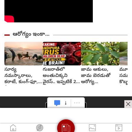
ఆరోగ్యం ఇంకా...
సూర్య
గుజరాత్‌లో
జామ ఆకులు,
మూత్ర
నమస్కారాలు,
అంతుచిక్కని
జామ బెరడుతో
సమస్య
కరాటే, కుంగ్-ఫూ,
వైరస్.. ఇప్పటికే 22
ఆరోగ్య
కొబ్బర
వీటివల్ల ఎలాంటి
మంది మృత్యువాత
ప్రయోజనాలు
ఏమవు
ఫలితాలు?