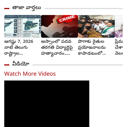
తాజా వార్తలు
ఆగష్టు 7, 2026
అస్సాంలో పదవ
పొగాకు రైతుల
ప్రేమ
నాటి తెలుగు
తరగతి విద్యార్థిపై
ప్రయోజనాలను
చేశాడ
రాష్ట్రాల
హత్యాచారం..
కాపాడటంలో
నెలల గ
వాతావరణ సూచన
ఫంక్షన్‌కు వెళ్లిన
సర్కారు విఫలం..
న్యాయ
వీడియో
ఎలా వుందంటే..?
తల్లి.. మంచంపై
వైఎస్ జగన్
(vide
విగతజీవిగా..?
Watch More Videos