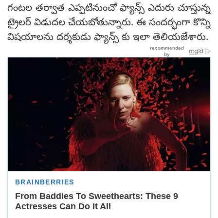
గంటల తర్వాత ఎప్పటినుంచో ఫ్యాన్స్ ఎదురు చూస్తున్న
ట్రైలర్ విడుదల చేయబోతున్నారు. ఈ సందర్భంగా కొన్ని
విషయాలను దర్శకుడు ఫ్యాన్స్ కు ఇలా తెలియజేశారు.