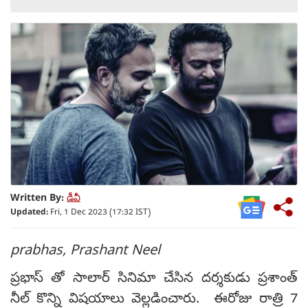
Written By:
డీవీ
Updated:
Fri, 1 Dec 2023 (17:32 IST)
prabhas, Prashant Neel
ప్రభాస్ తో సాలార్ సినిమా చేసిన దర్శకుడు ప్రశాంత్
నీల్ కొన్ని విషయాలు వెల్లడించారు. ఈరోజు రాత్రి 7