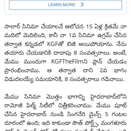
సాలార్ సినిమా చేయాలనే ఆలోచన 15 ఏళ్ల క్రితమే నా
మదిలో మెదిలింది, కానీ నా 1వ సినిమా ఉగ్రమ్ చేసిన
తర్వాత కన్నడలో KGFతో బిజీ అయిపోయాను. నేను
తయారు చేయడానికి దాదాపు 8 సంవత్సరాలు. అంటే,
మేము ముందుగా KGFTheFilmని ప్లాన్ చేయడం
ప్రారంభించాము. ఆ తర్వాత దాని 2వ భాగం
విడుదలయ్యే సమయానికి, 8 సంవత్సరాలు గడిచాయి.
మేము సినిమా మొత్తం భాగాన్ని హైదరాబాద్‌లోని
రామోజీ ఫిల్మ్ సిటీలో చిత్రీకరించాము. మేము షూట్
చేసిన హైదరాబాద్ నుండి సింగనేరి మైన్స్ 5 గంటల
దూరంలో ఉంది; ఇది కాకుండా సౌత్ పోర్ట్స్, మంగళూరు