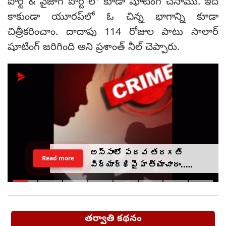
పోర్ట్ & వైజాగ్ పోర్ట్ లో కూడా షూటింగ్ చేసాము. ఇది
కాకుండా యూరప్‌లో ఓ చిన్న భాగాన్ని కూడా
చిత్రీకరించాం. దాదాపు 114 రోజుల పాటు సాలార్
షూటింగ్ జరిగింది అని ప్రశాంత్ నీల్ చెప్పారు.
అస్సాంలో పదవ తరగతి
Read more
విద్యార్థిపై హత్యాచారం..
ఫంక్షన్‌కు వెళ్లిన తల్లి..
మంచంపై విగతజీవిగా..?
తర్వాతి కథనం