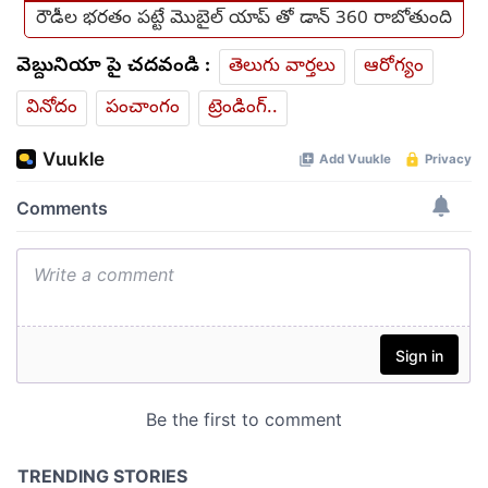
రౌడీల భరతం పట్టే మొబైల్ యాప్ తో డాన్ 360 రాబోతుంది
వెబ్దునియా పై చదవండి :
తెలుగు వార్తలు
ఆరోగ్యం
వినోదం
పంచాంగం
ట్రెండింగ్..