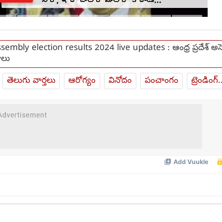
sembly election results 2024 live updates : ఆంధ్ర ప్రదేశ్ అసెం
ాలు
తెలుగు వార్తలు
ఆరోగ్యం
వినోదం
పంచాంగం
ట్రెండింగ్.