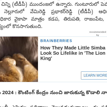
చిన్ని (టీడీపీ) ముందంజలో ఉన్నారు. గుంటూరులో పెమ
, నెల్లూరులో వేమిరెడ్డి ప్రభాకర్‌రెడ్డి (టీడీపీ) ఆధి
అధికార వైకాపా మాత్రం కడప, తిరుపతి, రాజంపేట,
ధిక్యంలో కొనసాగుతుంది.
ు 2024 : కౌంటింగ్ కేంద్రం నుంచి జారుకున్న కొడాలి న