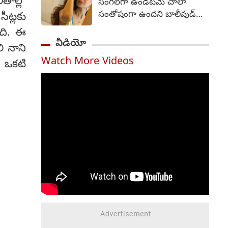
తాల్లో
సింగిల్‌గా ఉండటమే చాలా
ఫ్రేమ్ నుంచే ఆహ్లాదకరమైన,
సంతోషంగా ఉందని బాలీవుడ్
ీట్లకు
భావోద్వేగభరితమైన,
భామ అమీషా పటేల్ అన్నారు.
ంది. ఈ
హృదయాన్ని తాకే కుటుంబ కథా
51 యేళ్ల వయసులో ఉన్న
వీడియో
చిత్రంగా ఈ సినిమా ప్రేక్షకులను
ి నాని
అమీషా పటేల్... ఇపుడు కూడా
ఆకట్టుకుంటుందని ట్రైలర్
Watch More Videos
తాను సింగిల్‌గా ఉండటమే
ో ఒకటి
స్పష్టమైన సంకేతాలు ఇచ్చింది.
ఇష్టంగా ఉందని చెప్పారు.
వెంకీ అట్లూరి దర్శకుడు.
సూర్యదేవర నాగవంశీ, సాయి
సౌజన్య నిర్మించారు.