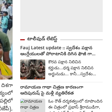
టాలీవుడ్ లేటెస్ట్
Fauj Latest update :: స్వదేశం పక్షాన
ఆంగ్లేయులతో పోరాటానికి దిగిన ఫౌజీ గా
ప్రభాస్
కౌరవ పక్షాన నిలిచిన
కర్ణుడు...ధర్మ పక్షాన నిలిచిన
అర్జునుడు... కానీ...స్వదేశం
పక్షాన నిలిచిన ఫౌజీ. అంటూ
 దిశగా
ప్రభాస్ నటిస్తున్న ఫౌజీ చిత్రంపై
రామాయణ గాథా చిత్రణ కారణంగా
ఆసక్తికరమైన పోస్ట్ ను సోషల్
క్యంలో
ఆదిపురుష్ పై మళ్లీ వ్యతిరేకత
మీడియాలో ప్రభాస్ టీమ్ విడుదల
ల్లిలో
ఓం రౌత్ దర్శకత్వంలో రూపొందిన
చేసింది. ఆంగ్లేయుల కాలం నాటి
ఈ చిత్రంలో ప్రభాస్ శ్రీరాముడిగా,
జేపీ),
గాధగా ఈ చిత్రం రూపొందుతోంది.