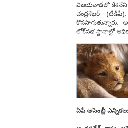
విజయవాడలో కేశినేని 
చంద్రశేఖర్‌ (టీడీపీ)
కొనసాగుతున్నారు. 
లోక్‌సభ స్థానాల్లో ఆ
ఏపీ అసెంబ్లీ ఎన్నికల