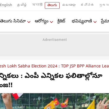
English
தமிழ்
मराठी
తెలుగు
മലയാളം
ಕನ್ನಡ
ગુજરા
తెలుగు సినిమా
ఆరోగ్యం
క్రికెట్
భవిష్యవాణి
ప్ర
sh Lokh Sabha Election 2024 : TDP JSP BPP Alliance Le
్నికలు : ఎంపీ ఎన్నికల ఫలితాల్లోనూ
ంజ!!