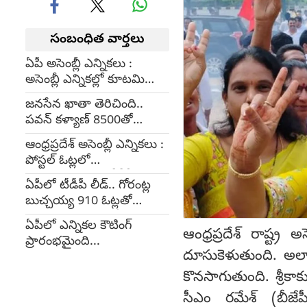
సంబంధిత వార్తలు
ఏపీ అసెంబ్లీ ఎన్నికలు :
అసెంబ్లీ ఎన్నికల్లో కూటమి
సునామీ!!
జనసేన ఖాతా తెరిచింది..
పవన్ కళ్యాణ్ 8500తో
ముందంజ
ఆంధ్రప్రదేశ్ అసెంబ్లీ ఎన్నికలు :
పోస్టల్ ఓట్లలో
దూసుకుపోతున్న టీడీపీ
ఏపీలో టీడీపీ లీడ్.. గోరంట్ల
కూటమి!!
బుచ్చయ్య 910 ఓట్లతో
ముందంజ-కుప్పంలో
ఏపీలో ఎన్నికల కౌటింగ్
చంద్రబాబు లీడ్
ఆంధ్రప్రదేశ్ రాష్ట్ర
ప్రారంభమైంది...
దూసుకెళుతుంది. అలాగ
కొనసాగుతుంది. శ్రీక
సీఎం రమేశ్‌ (బీజేప