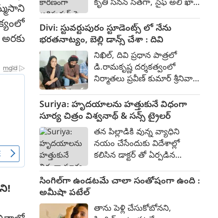
కృతి సనన్ సీతగా, సైఫ్ అలీ ఖాన్
్మసాని
దేవాలయం ప్రవేశానికి వారు
రావణుడిగా, దేవదత్త నాగే
అడ్డంకిగా వుండడంతో వారిని
క్యంలో
హనుమంతుడిగా నటించారు.
Divi: స్టువర్టుపురం స్టూడెంట్స్ లో నేను
ఎదురొడ్డి ప్రజల పక్షాన నిలిచిన
500-700 కోట్ల భారీ బడ్జెట్‌తో
 అరకు
భరతనాట్యం, బెల్లి డాన్స్ చేశా : దివి
ఫౌజీ గా ప్రభాస్ పై పోరాట
2023 జూన్ 16న విడుదలైన ఈ
సన్నివేశాలు నిన్ననే
నిఖిల్, దివి ప్రధాన పాత్రలో
చిత్రం, బాక్సాఫీస్ వద్ద సుమారు
ప్రారంభమయ్యాయి.
డి.రామకృష్ణ దర్శకత్వంలో
393 కోట్ల రూపాయల వసూళ్లను
నిర్మాతలు ప్రవీణ్ కుమార్ శ్రీనివాస్
మాత్రమే సాధించింది.
రెడ్డి నిర్మిస్తున్న ఎమోషనల్ యాక్షన్
ఎంటర్టైనర్ "స్టువర్టుపురం
Suriya: హృదయాలను హత్తుకునే విధంగా
స్టూడెంట్స్." 80% షూటింగ్ పూర్తి
సూర్య చిత్రం విశ్వనాథ్ & సన్స్ ట్రైలర్
చేసుకున్న ఈ చిత్రం ప్రస్తుతం పోస్ట్
తన పిల్లాడికి వున్న వ్యాధిని
ప్రొడక్షన్ కార్యక్రమాలు
నయం చేసేందుకు విదేశాల్లో
జరుపుకుంటుంది. కాగా ఈ చిత్ర
కలిసిన డాక్టర్ తో ఏర్పడిన
ట్రైలర్ ను ప్రముఖ దర్శకులు
పరిచయం ఎటువైపు
వేణు ఉడుగుల లాంచ్ చేశారు.
దారితీసిందనే పాయింట్ తో
సింగిల్‌గా ఉండటమే చాలా సంతోషంగా ఉంది :
ట్రైలర్ తో పాటు ఆయన
ాని!
సూర్య నటించిన విశ్వనాథ్ &
అమీషా పటేల్
సాంగును కూడా విడుదల చేశారు.
సన్స్ ట్రైలర్ విశదీకరిస్తుంది.
తాను పెళ్లి చేసుకోబోనని,
నేడేట్రైలర్ విడుదలైంది. తొలి