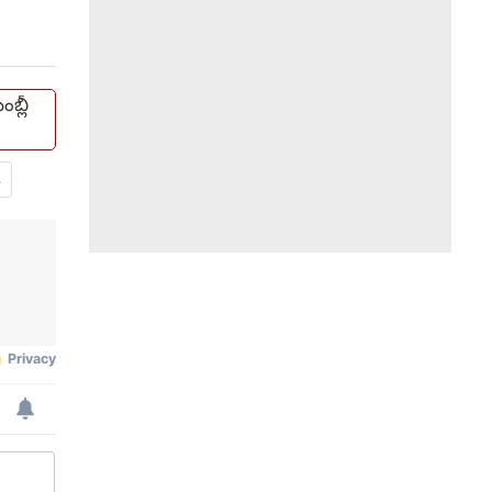
బ్లీ
.