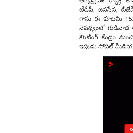
ఆంధ్రప్రదేశ్ రాష్ట్
టీడీపీ, జనసేన, బీజ
గాను ఈ కూటమి 153 స
నేపథ్యంలో గుడివాడ అస
కౌంటింగ్ కేంద్రం ను
ఇపుడు సోషల్ మీడియ
R