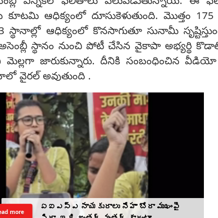
ర అసెంబ్లీ ఎన్నికల ఫలితాలు వెలువడుతున్నాయి. ఈ ఫలి
ేపీ కూటమి ఆధిక్యంలో దూసుకెళుతుంది. మొత్తం 175 స
్థానాల్లో ఆధిక్యంలో కొనసాగుతూ సునామీ సృష్టిస్తు
ెంబ్లీ స్థానం నుంచి పోటీ చేసిన వైకాపా అభ్యర్థి కొడాల
ంచి మెల్లగా జారుకున్నారు. దీనికి సంబంధించిన వీడియ
ాలో వైరల్ అవుతుంది .
ఏఐఎస్ఎ నాయకురాలు నేహా బోరా ముఖంపై
ead more
సిరా, ఇది జంతర్ మంతర్ కాదంటూ...