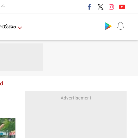
તી
Follow us
ేమాయణం
ad