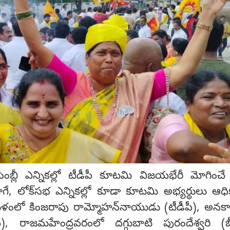
 అసెంబ్లీ ఎన్నికల్లో టీడీపీ కూటమి విజయభేరీ మోగించే
ే, లోక్‌సభ ఎన్నికల్లో కూడా కూటమి అభ్యర్థులు ఆధి
ాకుళంలో కింజరాపు రామ్మోహన్‌నాయుడు (టీడీపీ), అనకాప
ీ), రాజమహేంద్రవరంలో దగ్గుబాటి పురందేశ్వరి (బీ