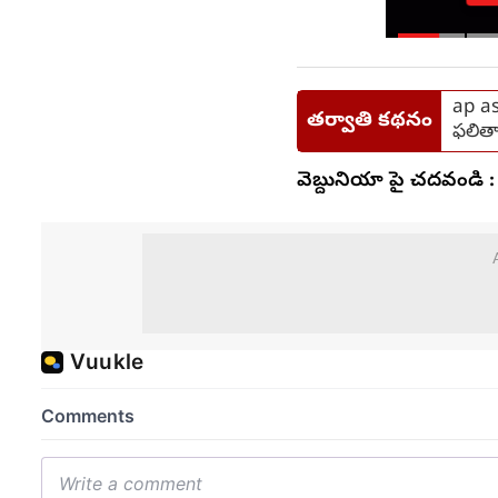
ap as
తర్వాతి కథనం
ఫలిత
వెబ్దునియా పై చదవండి :