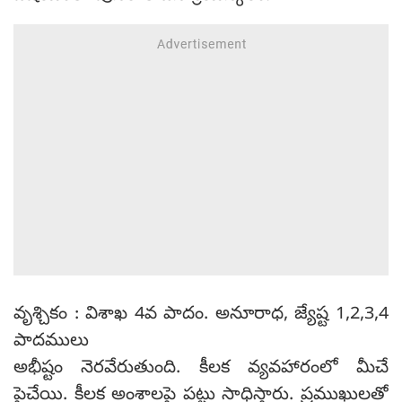
వృశ్చికం : విశాఖ 4వ పాదం. అనూరాధ, జ్యేష్ట 1,2,3,4
పాదములు
అభీష్టం నెరవేరుతుంది. కీలక వ్యవహారంలో మీచే
పైచేయి. కీలక అంశాలపై పట్టు సాధిస్తారు. ప్రముఖులతో