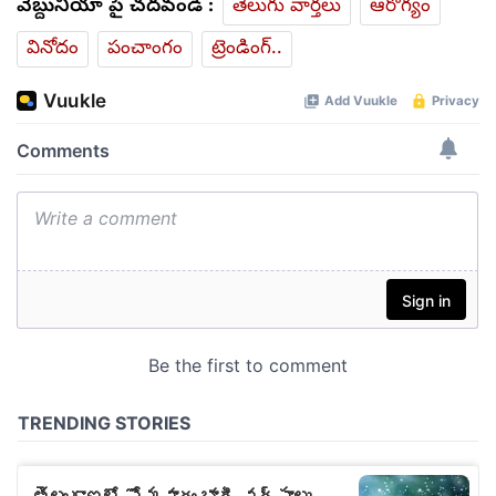
వెబ్దునియా పై చదవండి :
తెలుగు వార్తలు
ఆరోగ్యం
వినోదం
పంచాంగం
ట్రెండింగ్..