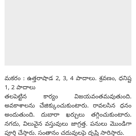
మకరం : ఉత్తరాషాడ 2, 3, 4 పాదాలు. శ్రవణం, ధనిష్ట
1, 2 పాదాలు
తలపెట్టిన కార్యం విజయవంతమవుతుంది.
అవకాశాలను చేజిక్కుంచుకుంటారు. రావలసిన ధనం
అందుతుంది. దుబారా ఖర్చులు తగ్గించుకుంటారు.
నగదు, విలువైన వస్తువులు జాగ్రత్త. పనులు మొండిగా
పూర్తి చేస్తారు. సంతానం చదువులపై దృష్టి సారిస్తారు.