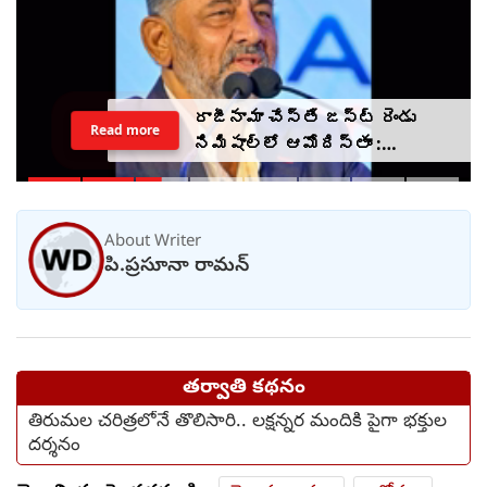
రాజీనామా చేస్తే జస్ట్ రెండు
Read more
నిమిషాల్లో ఆమోదిస్తాం :
ఎమ్మెల్యేలకు సీఎం డీకే
హెచ్చరిక
About Writer
పి.ప్రసూనా రామన్
తర్వాతి కథనం
తిరుమల చరిత్రలోనే తొలిసారి.. లక్షన్నర మందికి పైగా భక్తుల
దర్శనం