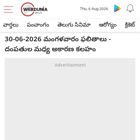
Thu, 6 Aug 2026
వార్తలు
పంచాంగం
తెలుగు సినిమా
ఆరోగ్యం
క్రికెట్
30-06-2026 మంగళవారం ఫలితాలు -
దంపతుల మధ్య అకారణ కలహం