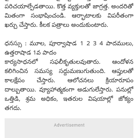
పరిచయాల్పేడతాయి. కొత్త వ్యక్తులతో జాగ్రత్త. అందరితో
మితంగా సంభాషించండి. ఆర్భాటాలకు విపరీతంగా
ఖర్చు చేస్తారు. కీలక పత్రాలు అందుకుంటారు.
ధనస్సు : మూల, పూర్వాషాడ 1 2 3 4 పాదములు,
ఉత్తరాషాడ 1వ పాదం
కార్యసాధనలో సఫలీకృతులవుతారు. ఆందోళన
కలిగించిన సమస్య సద్దుమణుగుతుంది. ఆప్తులతో
కాలక్షేపం చేస్తారు. ఆలోచనలు క్రియారూపం
దాల్బుతాయి. వ్యూహాత్మకంగా అడుగులేస్తారు. పనుల్లో
ఒత్తిడి, శ్రమ అధికం, ఇతరుల విషయాల్లో జోక్యం
తగదు.