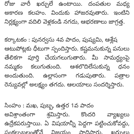
రోజు వారీ ఖర్చులే ఉంటాయి. దంపతుల మధ్య
అకారణ కలహం. విందుకు హాజరవుతారు. ఇంటిని
నిర్లక్ష్యంగా వదిలి వెళ్లకండి నగదు, ఆభరణాలు జాగ్రత్త.
కర్కాటకం : పునర్వసు 4వ పాదం, పుష్యమి, ఆశ్లేష
ఆటుపోట్లకు ధీటుగా స్పందిస్తారు. కష్టమనుకున్న పనులు
తేలికగా పూర్తి చేయగలుగుతారు. మీ సామర్ధ్యంపై
నమ్మకం కలుగుతుంది. ఆశలొదిలేసుకున్న ధనం
అందుతుంది. ఉల్లాసంగా గడుపుతారు. పత్రాల
రెన్యువల్లో అలక్ష్యం తగదు. ఆలయాలు సందర్శిస్తారు.
సింహం : మఖ, పుబ్బ, ఉత్తర 1వ పాదం
అవిశ్రాంతంగా శ్రమిస్తారు. కొందరి వ్యాఖ్యలు
ఉద్రేకపరుస్తాయి. ఏ విషయాన్నీ పెద్దగా పట్టించుకోవద్దు,
సంకల్పబలంతోనే విజయం సాధిస్తారు. ఖర్చులు