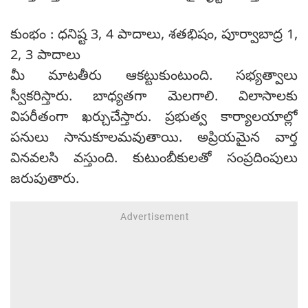
కుంభం : ధనిష్ట 3, 4 పాదాలు, శతభిషం, పూర్వాబాద్ర 1,
2, 3 పాదాలు
మీ మాటతీరు ఆకట్టుకుంటుంది. సభ్యత్వాలు
స్వీకరిస్తారు. బాధ్యతగా మెలగాలి. విలాసాలకు
విపరీతంగా ఖర్చుచేస్తారు. ప్రభుత్వ కార్యాలయాల్లో
పనులు సానుకూలమవుతాయి. అప్రియమైన వార్త
వినవలసి వస్తుంది. కుటుంబీకులతో సంప్రదింపులు
జరుపుతారు.