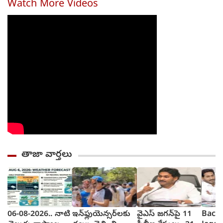
Watch More Videos
తాజా వార్తలు
06-08-2026.. నాటి
ఇన్‌ఫ్లుయెన్సర్‌లకు
వైఎస్ జగన్‌పై 11
Back