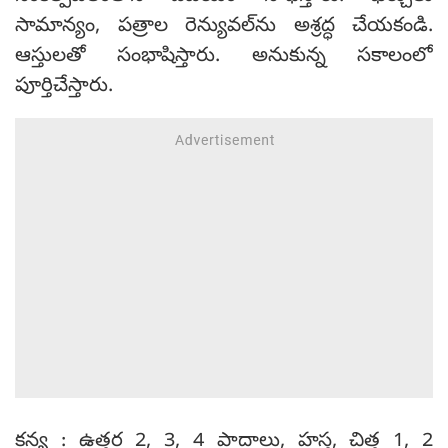
సామాన్యం, పత్రాల రెన్యువల్‌ను అశ్రద్ధ చేయకండి.
ఆస్తులతో సంభాషిస్తారు. అనుకున్న సకాలంలో
పూర్తిచేస్తారు.
కన్య : ఉత్తర 2, 3, 4 పాదాలు, హస్త, చిత్త 1, 2