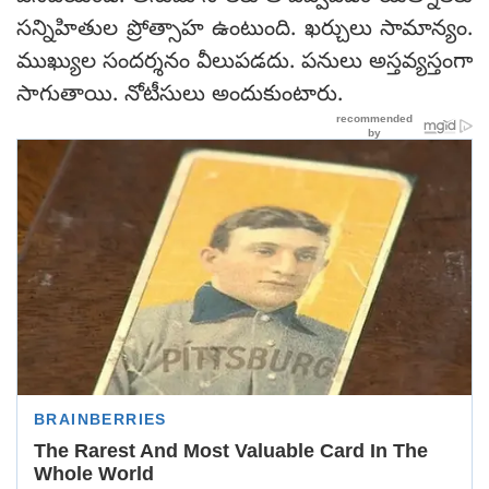
సన్నిహితుల ప్రోత్సాహ ఉంటుంది. ఖర్చులు సామాన్యం.
ముఖ్యుల సందర్శనం వీలుపడదు. పనులు అస్తవ్యస్తంగా
సాగుతాయి. నోటీసులు అందుకుంటారు.