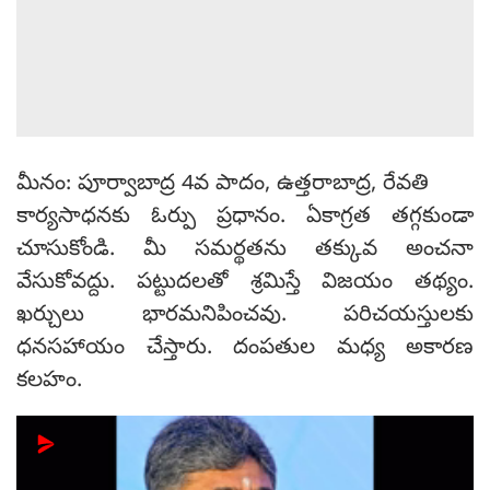
మీనం: పూర్వాబాద్ర 4వ పాదం, ఉత్తరాబాద్ర, రేవతి
కార్యసాధనకు ఓర్పు ప్రధానం. ఏకాగ్రత తగ్గకుండా
చూసుకోండి. మీ సమర్థతను తక్కువ అంచనా
వేసుకోవద్దు. పట్టుదలతో శ్రమిస్తే విజయం తథ్యం.
ఖర్చులు భారమనిపించవు. పరిచయస్తులకు
ధనసహాయం చేస్తారు. దంపతుల మధ్య అకారణ
కలహం.