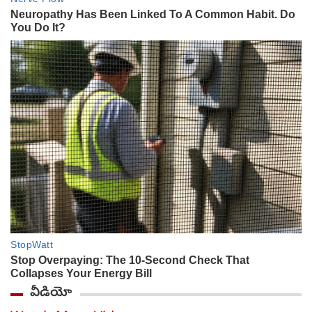
వీడియో