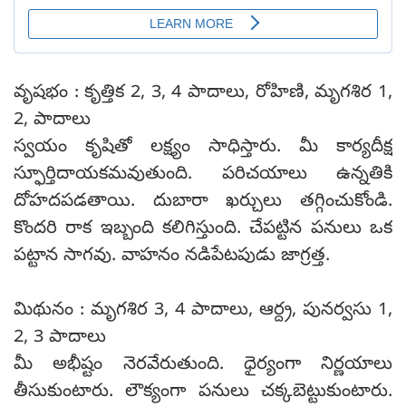
వృషభం : కృత్తిక 2, 3, 4 పాదాలు, రోహిణి, మృగశిర 1,
2, పాదాలు
స్వయం కృషితో లక్ష్యం సాధిస్తారు. మీ కార్యదీక్ష
స్ఫూర్తిదాయకమవుతుంది. పరిచయాలు ఉన్నతికి
దోహదపడతాయి. దుబారా ఖర్చులు తగ్గించుకోండి.
కొందరి రాక ఇబ్బంది కలిగిస్తుంది. చేపట్టిన పనులు ఒక
పట్టాన సాగవు. వాహనం నడిపేటపుడు జాగ్రత్త.
మిథునం : మృగశిర 3, 4 పాదాలు, ఆర్ద్ర, పునర్వసు 1,
2, 3 పాదాలు
మీ అభీష్టం నెరవేరుతుంది. ధైర్యంగా నిర్ణయాలు
తీసుకుంటారు. లౌక్యంగా పనులు చక్కబెట్టుకుంటారు.