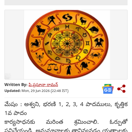
Written By:
పి.ప్రసూనా రామన్
Updated:
Mon, 29 Jun 2026 (22:48 IST)
మేషం : అశ్వని, భరణి 1, 2, 3, 4 పాదములు, కృత్తిక
1వ పాదం
కార్యసాధనకు మరింత శ్రమించాలి. ఓర్పుతో
పనిచేయండి. అనుమానాలకు తావివ్వవడం యత్నాలకు