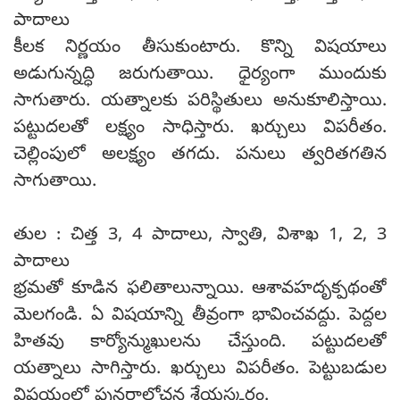
పాదాలు
కీలక నిర్ణయం తీసుకుంటారు. కొన్ని విషయాలు
అడుగున్నద్ధి జరుగుతాయి. ధైర్యంగా ముందుకు
సాగుతారు. యత్నాలకు పరిస్థితులు అనుకూలిస్తాయి.
పట్టుదలతో లక్ష్యం సాధిస్తారు. ఖర్చులు విపరీతం.
చెల్లింపులో అలక్ష్యం తగదు. పనులు త్వరితగతిన
సాగుతాయి.
తుల : చిత్త 3, 4 పాదాలు, స్వాతి, విశాఖ 1, 2, 3
పాదాలు
భ్రమతో కూడిన ఫలితాలున్నాయి. ఆశావహదృక్పథంతో
మెలగండి. ఏ విషయాన్ని తీవ్రంగా భావించవద్దు. పెద్దల
హితవు కార్యోన్ముఖులను చేస్తుంది. పట్టుదలతో
యత్నాలు సాగిస్తారు. ఖర్చులు విపరీతం. పెట్టుబడుల
విషయంలో పునరాలోచన శ్రేయస్కరం.