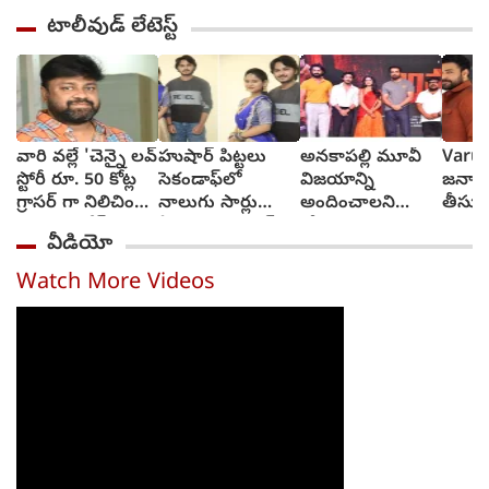
టాలీవుడ్ లేటెస్ట్
వారి వల్లే 'చెన్నై లవ్
హుషార్‌ పిట్టలు
అనకాపల్లి మూవీ
Varun
స్టోరీ రూ. 50 కోట్ల
సెకండాఫ్‌లో
విజయాన్ని
జనాల్ల
గ్రాసర్ గా నిలిచింది -
నాలుగు సార్లు
అందించాలని
తీసుకె
సాయి రాజేష్
ఏడ్చాను : చరణ్‌
కోరుకుంటున్నా:
ప్రమోష
వీడియో
అర్జున్‌
సోనూ సూద్
వినూత
చేయాల
Watch More Videos
తేజ్