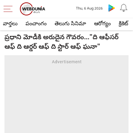
Thu, 6 Aug 2026
వార్తలు
పంచాంగం
తెలుగు సినిమా
ఆరోగ్యం
క్రికెట్
ప్రధాని మోడీకి అరుదైన గౌవరం..."ది ఆఫీసర్
ఆఫ్ ది ఆర్డర్ ఆఫ్ ది స్టార్ ఆఫ్ ఘనా"