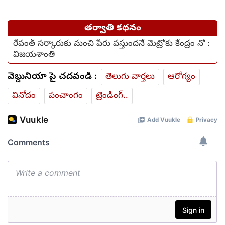
తర్వాతి కథనం
రేవంత్ సర్కారుకు మంచి పేరు వస్తుందనే మెట్రోకు కేంద్రం నో :
విజయశాంతి
వెబ్దునియా పై చదవండి :
తెలుగు వార్తలు
ఆరోగ్యం
వినోదం
పంచాంగం
ట్రెండింగ్..