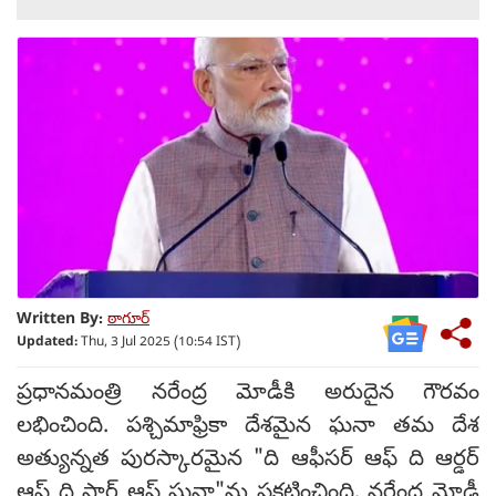
Written By:
ఠాగూర్
Updated:
Thu, 3 Jul 2025 (10:54 IST)
ప్రధానమంత్రి నరేంద్ర మోడీకి అరుదైన గౌరవం
లభించింది. పశ్చిమాఫ్రికా దేశమైన ఘనా తమ దేశ
అత్యున్నత పురస్కారమైన "ది ఆఫీసర్ ఆఫ్ ది ఆర్డర్
ఆఫ్ ది స్టార్ ఆఫ్ ఘనా"ను ప్రకటించింది. నరేంద్ర మోడీ