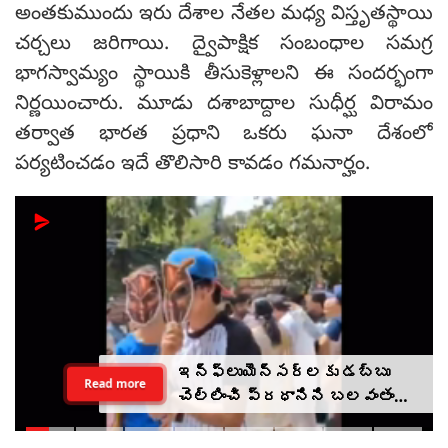
అంతకుముందు ఇరు దేశాల నేతల మధ్య విస్తృతస్థాయి
చర్చలు జరిగాయి. ద్వైపాక్షిక సంబంధాల సమగ్ర
భాగస్వామ్యం స్థాయికి తీసుకెళ్లాలని ఈ సందర్భంగా
నిర్ణయించారు. మూడు దశాబాద్దాల సుధీర్ఘ విరామం
తర్వాత భారత ప్రధాని ఒకరు ఘనా దేశంలో
పర్యటించడం ఇదే తొలిసారి కావడం గమనార్హం.
ఇన్‌ఫ్లుయెన్సర్‌లకు డబ్బు
Read more
చెల్లించి ప్రధానిని బలవంతంగా
తిట్టించారా? సీజేపీ మెడకు
ఉచ్చు బిగుస్తుందా?