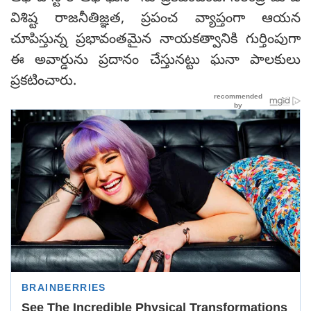
విశిష్ట రాజనీతిజ్ఞత, ప్రపంచ వ్యాప్తంగా ఆయన
చూపిస్తున్న ప్రభావంతమైన నాయకత్వానికి గుర్తింపుగా
ఈ అవార్డును ప్రదానం చేస్తునట్టు ఘనా పాలకులు
ప్రకటించారు.