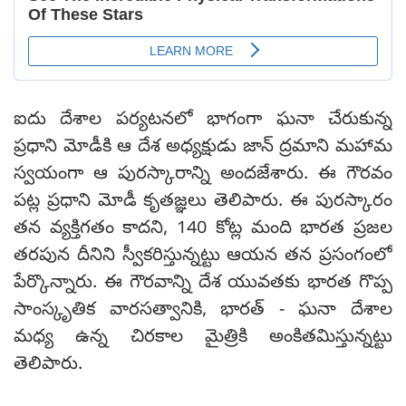
ఐదు దేశాల పర్యటనలో భాగంగా ఘనా చేరుకున్న
ప్రధాని మోడీకి ఆ దేశ అధ్యక్షుడు జాన్ ద్రమాని మహామ
స్వయంగా ఆ పురస్కారాన్ని అందజేశారు. ఈ గౌరవం
పట్ల ప్రధాని మోడీ కృతజ్ఞలు తెలిపారు. ఈ పురస్కారం
తన వ్యక్తిగతం కాదని, 140 కోట్ల మంది భారత ప్రజల
తరపున దీనిని స్వీకరిస్తున్నట్టు ఆయన తన ప్రసంగంలో
పేర్కొన్నారు. ఈ గౌరవాన్ని దేశ యువతకు భారత గొప్ప
సాంస్కృతిక వారసత్వానికి, భారత్ - ఘనా దేశాల
మధ్య ఉన్న చిరకాల మైత్రికి అంకితమిస్తున్నట్టు
తెలిపారు.