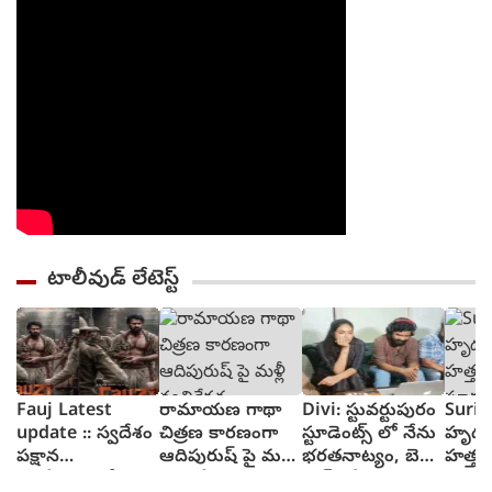
టాలీవుడ్ లేటెస్ట్
Fauj Latest
రామాయణ గాథా
Divi: స్టువర్టుపురం
Suriy
update :: స్వదేశం
చిత్రణ కారణంగా
స్టూడెంట్స్ లో నేను
హృద
పక్షాన
ఆదిపురుష్ పై మళ్లీ
భరతనాట్యం, బెల్లి
హత్తు
ఆంగ్లేయులతో
వ్యతిరేకత
డాన్స్ చేశా : దివి
సూర్య 