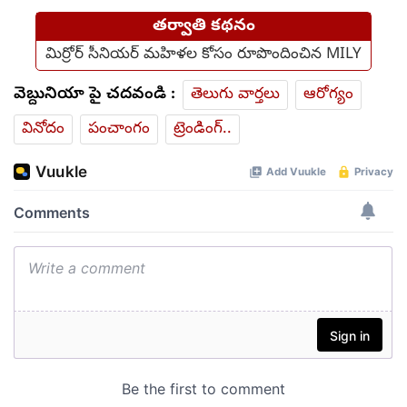
తర్వాతి కథనం
మిర్రోర్ సీనియర్ మహిళల కోసం రూపొందించిన MILY
వెబ్దునియా పై చదవండి :
తెలుగు వార్తలు
ఆరోగ్యం
వినోదం
పంచాంగం
ట్రెండింగ్..