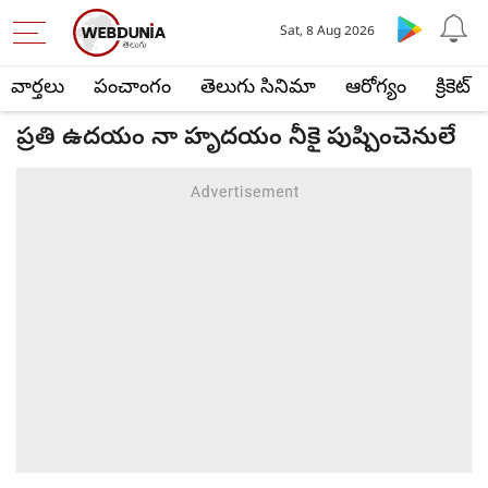
Sat, 8 Aug 2026
వార్తలు
పంచాంగం
తెలుగు సినిమా
ఆరోగ్యం
క్రికెట్
ప్రతి ఉదయం నా హృదయం నీకై పుష్పించెనులే