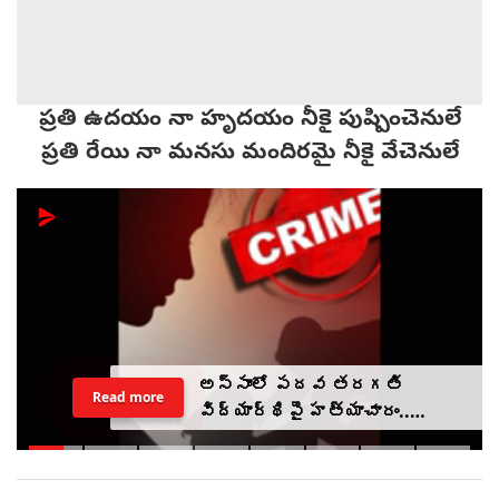
ప్రతి ఉదయం నా హృదయం నీకై పుష్పించెనులే
ప్రతి రేయి నా మనసు మందిరమై నీకై వేచెనులే
అస్సాంలో పదవ తరగతి
Read more
విద్యార్థిపై హత్యాచారం..
ఫంక్షన్‌కు వెళ్లిన తల్లి..
మంచంపై విగతజీవిగా..?