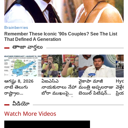
తాాజా వార్తలు
ఆగష్టు 8, 2026
ఏఐఎస్ఎ
వైకాపా మాజీ
Hyde
నాటి తెలుగు
నాయకురాలు నేహా
మంత్రి అప్పలరాజు
వెళ్లేట
రాష్ట్రాల
బోరా ముఖంపై
బెయిల్ పిటిషన్‌
ప్రియు
వాతావరణ సూచన
సిరా, ఇది జంతర్
తిరస్కృతి
వెళ్లాడ
వీడియో
ఎలా వుందంటే..?
మంతర్ కాదంటూ...
వచ్చే
అంబుల
Watch More Videos
ఆమె శ
తెచ్చ