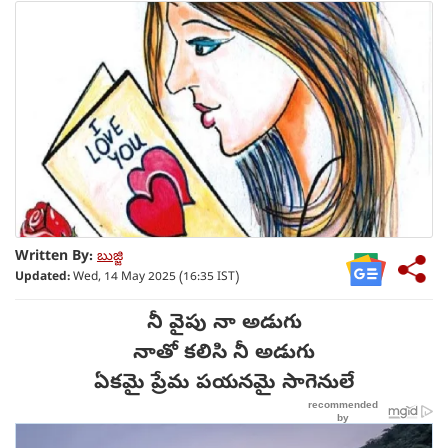
Written By:
బుజ్జి
Updated:
Wed, 14 May 2025 (16:35 IST)
నీ వైపు నా అడుగు
నాతో కలిసి నీ అడుగు
ఏకమై ప్రేమ పయనమై సాగెనులే