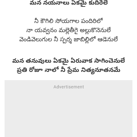
మన నయనాలు ఏకమై కుదిరేలే
నీ కౌగిలి సోయగాల పందిరిలో
నా యవ్వనం మల్లెతీగై అల్లుకొనెనులే
వెండివెలుగుల నీ స్పర్శ జాబిల్లిలో ఆడెనులే
మన తనువులు ఏకమై ఏరువాక సాగించెనులే
ప్రతి రోజూ నాలో నీ ప్రేమ నిత్యనూతనమే