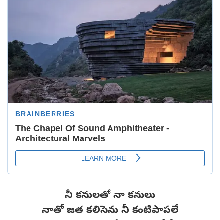
నీ కనులతో నా కనులు
నాతో జత కలిసెను నీ కంటిపాపలే