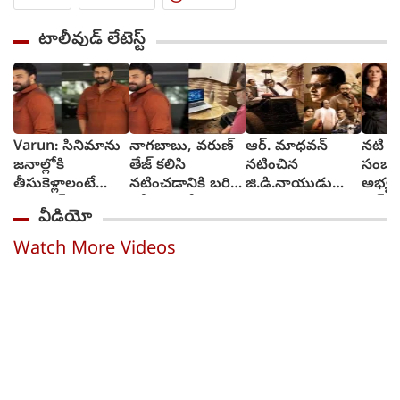
టాలీవుడ్ లేటెస్ట్
Varun: సినిమాను
నాగబాబు, వరుణ్
ఆర్‌. మాధవన్‌
నటి ట
జనాల్లోకి
తేజ్ కలిసి
నటించిన
సంబం
తీసుకెళ్లాలంటే
నటించడానికి బరి
జి.డి.నాయుడు
అభ్య
ప్రమోషన్స్
లోకి దిగబోతున్నారు
విడుదలకు సిద్ధం
ఆన్‌లై
వీడియో
వినూత్నంగా
తొలగిం
చేయాలి : వరుణ్
Watch More Videos
తేజ్