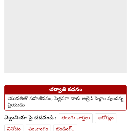
తర్వాతి కథనం
యువతితో సహజీవనం, పెళ్లనగా నాకు ఆల్రెడీ పెళ్లాం వుందన్న
ప్రియుడు
వెబ్దునియా పై చదవండి :
తెలుగు వార్తలు
ఆరోగ్యం
వినోదం
పంచాంగం
ట్రెండింగ్..