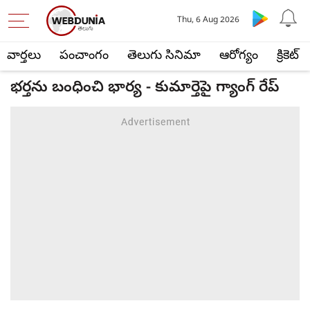
Thu, 6 Aug 2026
వార్తలు
పంచాంగం
తెలుగు సినిమా
ఆరోగ్యం
క్రికెట్
భర్తను బంధించి భార్య - కుమార్తెపై గ్యాంగ్ రేప్