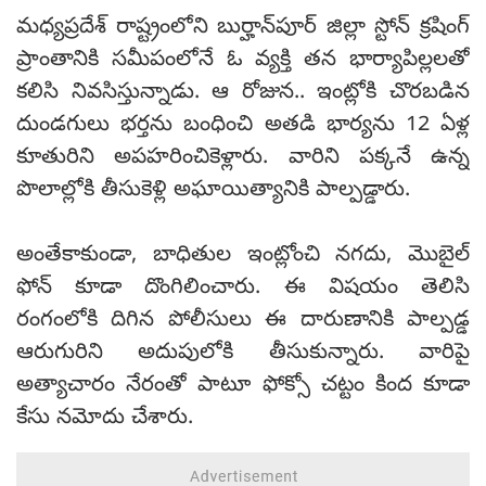
మధ్యప్రదేశ్‌ రాష్ట్రంలోని బుర్హాన్‌పూర్ జిల్లా స్టోన్ క్రషింగ్
ప్రాంతానికి సమీపంలోనే ఓ వ్యక్తి తన భార్యాపిల్లలతో
కలిసి నివసిస్తున్నాడు. ఆ రోజున.. ఇంట్లోకి చొరబడిన
దుండగులు భర్తను బంధించి అతడి భార్యను 12 ఏళ్ల
కూతురిని అపహరించికెళ్లారు. వారిని పక్కనే ఉన్న
పొలాల్లోకి తీసుకెళ్లి అఘాయిత్యానికి పాల్పడ్డారు.
అంతేకాకుండా, బాధితుల ఇంట్లోంచి నగదు, మొబైల్
ఫోన్ కూడా దొంగిలించారు. ఈ విషయం తెలిసి
రంగంలోకి దిగిన పోలీసులు ఈ దారుణానికి పాల్పడ్డ
ఆరుగురిని అదుపులోకి తీసుకున్నారు. వారిపై
అత్యాచారం నేరంతో పాటూ ఫోక్సో చట్టం కింద కూడా
కేసు నమోదు చేశారు.