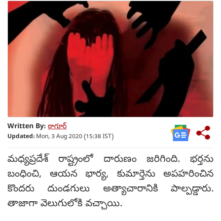
Written By:
ఠాగూర్
Updated:
Mon, 3 Aug 2020 (15:38 IST)
మధ్యప్రదేశ్ రాష్ట్రంలో దారుణం జరిగింది. భర్తను
బంధించి, ఆయన భార్య, కుమార్తెను అపహరించిన
కొందరు దుండగులు అత్యాచారానికి పాల్పడ్డారు.
తాజాగా వెలుగులోకి వచ్చాయి.